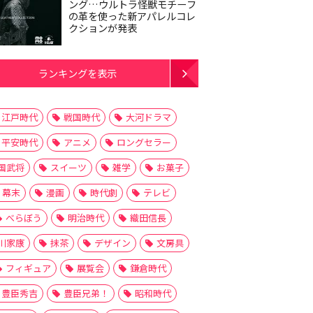
ング…ウルトラ怪獣モチーフ
の革を使った新アパレルコレ
クションが発表
ランキングを表示
江戸時代
戦国時代
大河ドラマ
平安時代
アニメ
ロングセラー
国武将
スイーツ
雑学
お菓子
幕末
漫画
時代劇
テレビ
べらぼう
明治時代
織田信長
川家康
抹茶
デザイン
文房具
フィギュア
展覧会
鎌倉時代
豊臣秀吉
豊臣兄弟！
昭和時代