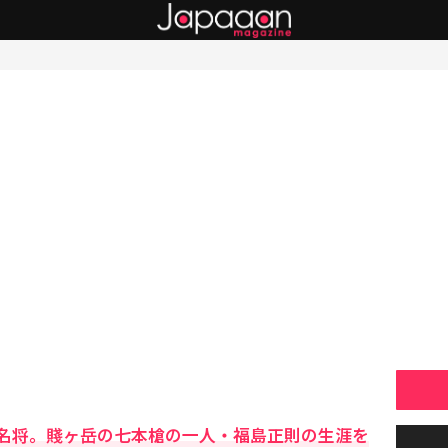
名将。賤ヶ岳の七本槍の一人・福島正則の生涯を