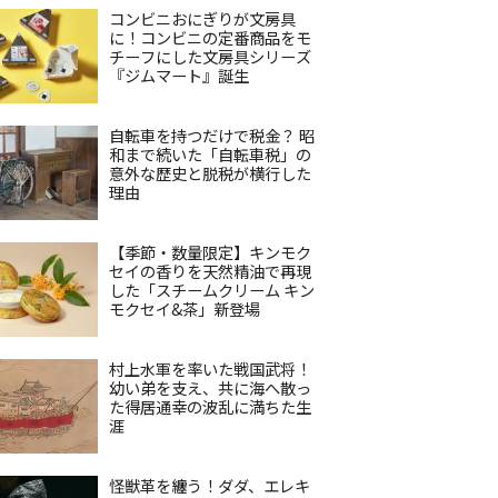
コンビニおにぎりが文房具
に！コンビニの定番商品をモ
チーフにした文房具シリーズ
『ジムマート』誕生
自転車を持つだけで税金？ 昭
和まで続いた「自転車税」の
意外な歴史と脱税が横行した
理由
【季節・数量限定】キンモク
セイの香りを天然精油で再現
した「スチームクリーム キン
モクセイ&茶」新登場
村上水軍を率いた戦国武将！
幼い弟を支え、共に海へ散っ
た得居通幸の波乱に満ちた生
涯
怪獣革を纏う！ダダ、エレキ