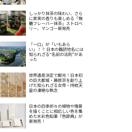
しっかり抹茶の味わい、さら
に果実の香りも楽しめる「無
糖フレーバー抹茶」ストロベ
リー、マンゴー新発売
「一口」が「いもあら
い」！？ 日本の難読地名には
知られざる“名前の法則”があ
った
世界遺産決定で脚光！日本初
の巨大都城・藤原京を創り上
げた知られざる女帝・持統天
皇の凄絶な執念
日本の四季折々の植物や情景
を描くことに相応しい色を集
めた水彩色鉛筆『色辞典』が
新発売！