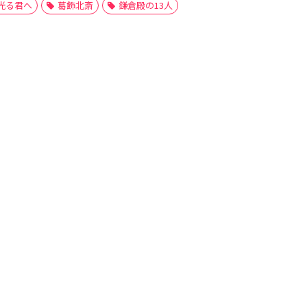
光る君へ
葛飾北斎
鎌倉殿の13人