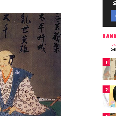
RAN
DA
2
1
2