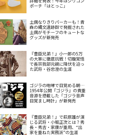
詳細を発表！今年はシリコン
ポーチ「はとっこ」
土偶なりきりパーカーも！青
森の縄文遺跡群で発掘された
土偶がモチーフのキュートな
グッズが新発売
『豊臣兄弟！』小一郎の5万
の大軍に徹底抗戦！切腹覚悟
で長宗我部元親に降伏を迫っ
た武将・谷忠澄の生涯
ゴジラの咆哮で目覚める朝…
1954年公開『ゴジラ』の貴重
音源を搭載した「ゴジラ音声
目覚まし時計」が新発売
『豊臣兄弟！』で萩原護が演
じる武将・小堀正次とは？秀
長・秀吉・家康が重用、“出
家を重ねた実務派”の生涯