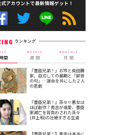
公式アカウントで最新情報ゲット！
ランキング
KING
ILY
WEEKLY
MONTHLY
4時間
週 間
月 間
『豊臣兄弟！』お市と柴田勝
家、自刃しての最期と「辞世
の句」…運命を共にした２人
の悲劇
『豊臣兄弟！』茶々＝悪女は
ほぼ創作？秀吉が溺愛、豊臣
家滅亡を背負わされた茶々
(井上和)の壮絶すぎる生涯
【豊臣兄弟！】秀吉は本当に