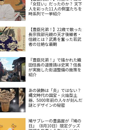
「女狂い」だったのか？ 天下
人を彩った11人の側室たちを
時系列で一挙紹介
【豊臣兄弟！】22歳で散った
長宗我部元親の天才後継者・
信親とは？武勇を奮った若武
者の壮絶な最期
『豊臣兄弟！』で描かれた織
田信長の道普請は史実？信長
が実施した街道整備の施策を
紹介
あの装飾は「炎」ではない？
縄文時代の国宝・火焔型土
器、5000年前の人々が刻んだ
謎とデザインの秘密
鳩サブレーの豊島屋が『鳩の
日』（8月10日）限定グッズ