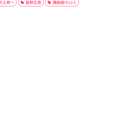
光る君へ
葛飾北斎
鎌倉殿の13人