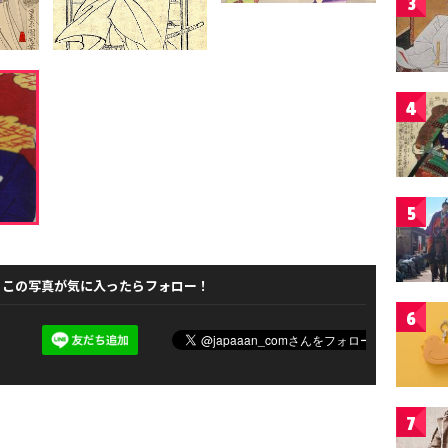
3
4
5
この写真が気に入ったらフォロー！
6
7