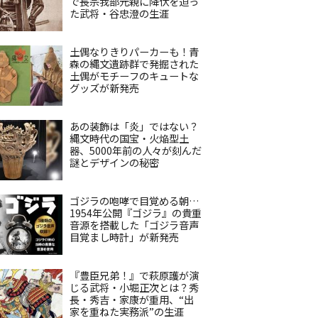
で長宗我部元親に降伏を迫っ
た武将・谷忠澄の生涯
土偶なりきりパーカーも！青
森の縄文遺跡群で発掘された
土偶がモチーフのキュートな
グッズが新発売
あの装飾は「炎」ではない？
縄文時代の国宝・火焔型土
器、5000年前の人々が刻んだ
謎とデザインの秘密
ゴジラの咆哮で目覚める朝…
1954年公開『ゴジラ』の貴重
音源を搭載した「ゴジラ音声
目覚まし時計」が新発売
『豊臣兄弟！』で萩原護が演
じる武将・小堀正次とは？秀
長・秀吉・家康が重用、“出
家を重ねた実務派”の生涯