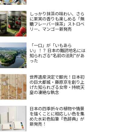
しっかり抹茶の味わい、さら
に果実の香りも楽しめる「無
糖フレーバー抹茶」ストロベ
リー、マンゴー新発売
「一口」が「いもあら
い」！？ 日本の難読地名には
知られざる“名前の法則”があ
った
世界遺産決定で脚光！日本初
の巨大都城・藤原京を創り上
げた知られざる女帝・持統天
皇の凄絶な執念
日本の四季折々の植物や情景
を描くことに相応しい色を集
めた水彩色鉛筆『色辞典』が
新発売！