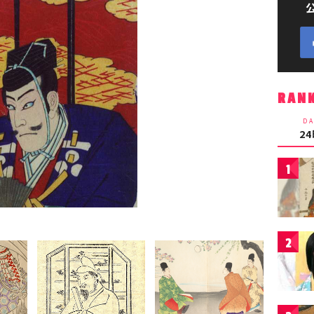
RAN
DA
2
1
2