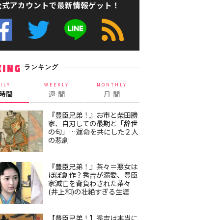
公式アカウントで最新情報ゲット！
ランキング
KING
ILY
WEEKLY
MONTHLY
4時間
週 間
月 間
『豊臣兄弟！』お市と柴田勝
家、自刃しての最期と「辞世
の句」…運命を共にした２人
の悲劇
『豊臣兄弟！』茶々＝悪女は
ほぼ創作？秀吉が溺愛、豊臣
家滅亡を背負わされた茶々
(井上和)の壮絶すぎる生涯
【豊臣兄弟！】秀吉は本当に