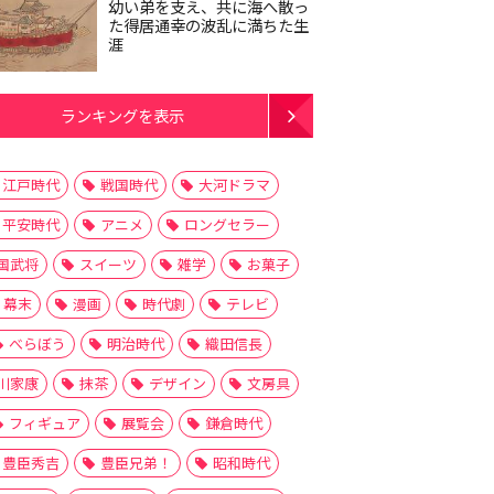
幼い弟を支え、共に海へ散っ
た得居通幸の波乱に満ちた生
涯
ランキングを表示
江戸時代
戦国時代
大河ドラマ
平安時代
アニメ
ロングセラー
国武将
スイーツ
雑学
お菓子
幕末
漫画
時代劇
テレビ
べらぼう
明治時代
織田信長
川家康
抹茶
デザイン
文房具
フィギュア
展覧会
鎌倉時代
豊臣秀吉
豊臣兄弟！
昭和時代