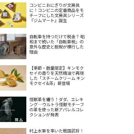
コンビニおにぎりが文房具
に！コンビニの定番商品をモ
チーフにした文房具シリーズ
『ジムマート』誕生
自転車を持つだけで税金？ 昭
和まで続いた「自転車税」の
意外な歴史と脱税が横行した
理由
【季節・数量限定】キンモク
セイの香りを天然精油で再現
した「スチームクリーム キン
モクセイ&茶」新登場
怪獣革を纏う！ダダ、エレキ
ング…ウルトラ怪獣モチーフ
の革を使った新アパレルコレ
クションが発表
村上水軍を率いた戦国武将！