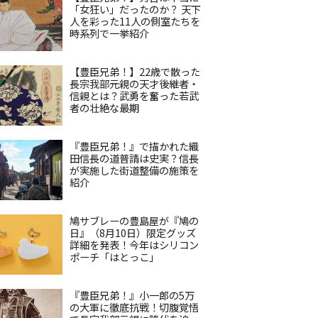
「女狂い」だったのか？ 天下
人を彩った11人の側室たちを
時系列で一挙紹介
【豊臣兄弟！】22歳で散った
長宗我部元親の天才後継者・
信親とは？武勇を奮った若武
者の壮絶な最期
『豊臣兄弟！』で描かれた織
田信長の道普請は史実？信長
が実施した街道整備の施策を
紹介
鳩サブレーの豊島屋が『鳩の
日』（8月10日）限定グッズ
詳細を発表！今年はシリコン
ポーチ「はとっこ」
『豊臣兄弟！』小一郎の5万
の大軍に徹底抗戦！切腹覚悟