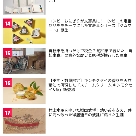
売！
コンビニおにぎりが文房具に！コンビニの定番
14
商品をモチーフにした文房具シリーズ『ジムマ
ート』誕生
自転車を持つだけで税金？ 昭和まで続いた「自
15
転車税」の意外な歴史と脱税が横行した理由
【季節・数量限定】キンモクセイの香りを天然
16
精油で再現した「スチームクリーム キンモクセ
イ&茶」新登場
村上水軍を率いた戦国武将！幼い弟を支え、共
17
に海へ散った得居通幸の波乱に満ちた生涯