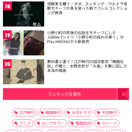
怪獣革を纏う！ダダ、エレキング…ウルトラ怪
18
獣モチーフの革を使った新アパレルコレクショ
ンが発表
小野小町の死後の伝説をモチーフにした
19
JUBAN-Tシャツ「小野小町の成れの果て」が
Play KIMONOから新発売
教科書と違う！江戸時代の田沼意次「賄賂伝
20
説」の嘘と、水野忠邦が「大奥」を敵に回した
本当の理由
ランキングを表示
江戸時代
戦国時代
大河ドラマ
平安時代
アニメ
ロングセラー
戦国武将
スイーツ