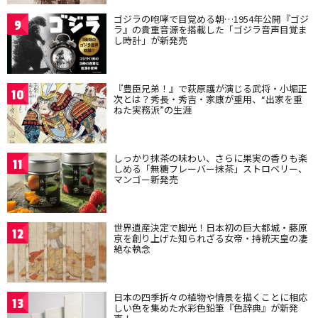
ゴジラの咆哮で目覚める朝…1954年公開『ゴジ
9
ラ』の貴重音源を搭載した「ゴジラ音声目覚ま
し時計」が新発売
『豊臣兄弟！』で萩原護が演じる武将・小堀正
10
次とは？秀長・秀吉・家康が重用、“出家を重
ねた実務派”の生涯
しっかり抹茶の味わい、さらに果実の香りも楽
11
しめる「無糖フレーバー抹茶」ストロベリー、
マンゴー新発売
世界遺産決定で脚光！日本初の巨大都城・藤原
12
京を創り上げた知られざる女帝・持統天皇の凄
絶な執念
日本の四季折々の植物や情景を描くことに相応
13
しい色を集めた水彩色鉛筆『色辞典』が新発