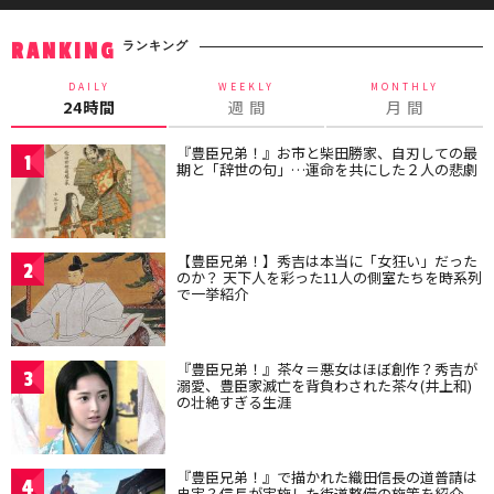
ランキング
RANKING
DAILY
WEEKLY
MONTHLY
24時間
週 間
月 間
『豊臣兄弟！』お市と柴田勝家、自刃しての最
1
期と「辞世の句」…運命を共にした２人の悲劇
【豊臣兄弟！】秀吉は本当に「女狂い」だった
2
のか？ 天下人を彩った11人の側室たちを時系列
で一挙紹介
『豊臣兄弟！』茶々＝悪女はほぼ創作？秀吉が
3
溺愛、豊臣家滅亡を背負わされた茶々(井上和)
の壮絶すぎる生涯
『豊臣兄弟！』で描かれた織田信長の道普請は
4
史実？信長が実施した街道整備の施策を紹介