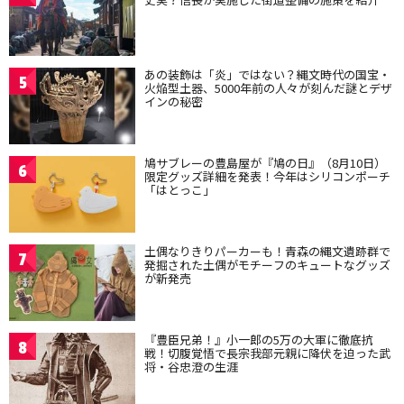
あの装飾は「炎」ではない？縄文時代の国宝・
5
火焔型土器、5000年前の人々が刻んだ謎とデザ
インの秘密
鳩サブレーの豊島屋が『鳩の日』（8月10日）
6
限定グッズ詳細を発表！今年はシリコンポーチ
「はとっこ」
土偶なりきりパーカーも！青森の縄文遺跡群で
7
発掘された土偶がモチーフのキュートなグッズ
が新発売
『豊臣兄弟！』小一郎の5万の大軍に徹底抗
8
戦！切腹覚悟で長宗我部元親に降伏を迫った武
将・谷忠澄の生涯