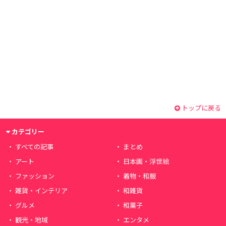
トップに戻る
カテゴリー
すべての記事
まとめ
アート
日本画・浮世絵
ファッション
着物・和服
雑貨・インテリア
和雑貨
グルメ
和菓子
観光・地域
エンタメ