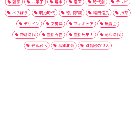
雑学
お菓子
幕末
漫画
時代劇
テレビ
べらぼう
明治時代
徳川家康
織田信長
抹茶
デザイン
文房具
フィギュア
展覧会
鎌倉時代
豊臣秀吉
豊臣兄弟！
昭和時代
光る君へ
葛飾北斎
鎌倉殿の13人