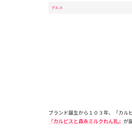
グルメ
ブランド誕生から１０３年、「カル
『カルピスと森永ミルクれん乳』
が