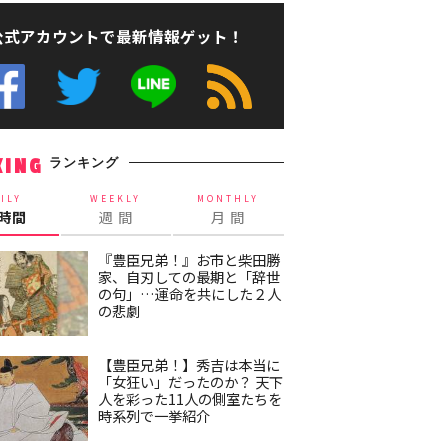
公式アカウントで最新情報ゲット！
ランキング
KING
ILY
WEEKLY
MONTHLY
4時間
週 間
月 間
『豊臣兄弟！』お市と柴田勝
家、自刃しての最期と「辞世
の句」…運命を共にした２人
の悲劇
【豊臣兄弟！】秀吉は本当に
「女狂い」だったのか？ 天下
人を彩った11人の側室たちを
時系列で一挙紹介