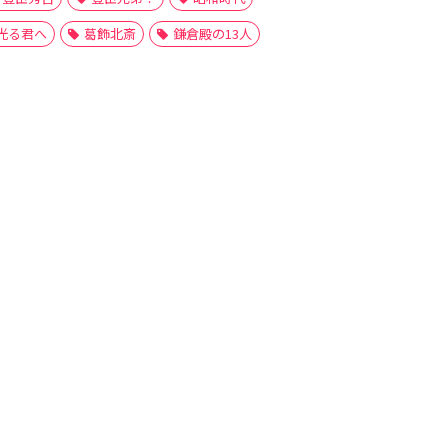
光る君へ
葛飾北斎
鎌倉殿の13人