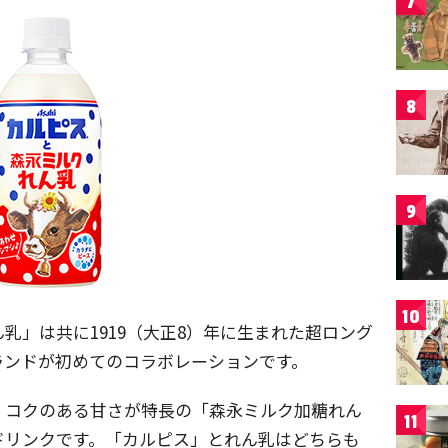
7
8
9
10
乳」は共に1919（大正8）年に生まれた超ロング
ランドが初めてのコラボレーションです。
、コクのある甘さが特長の「森永ミルク加糖れん
11
ドリンクです。「カルピス」とれん乳はどちらも