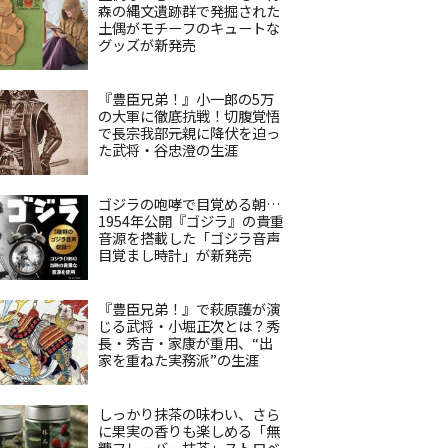
森の縄文遺跡群で発掘された
土偶がモチーフのキュートな
グッズが新発売
『豊臣兄弟！』小一郎の5万
の大軍に徹底抗戦！切腹覚悟
で長宗我部元親に降伏を迫っ
た武将・谷忠澄の生涯
ゴジラの咆哮で目覚める朝…
1954年公開『ゴジラ』の貴重
音源を搭載した「ゴジラ音声
目覚まし時計」が新発売
『豊臣兄弟！』で萩原護が演
じる武将・小堀正次とは？秀
長・秀吉・家康が重用、“出
家を重ねた実務派”の生涯
しっかり抹茶の味わい、さら
に果実の香りも楽しめる「無
糖フレーバー抹茶」ストロベ