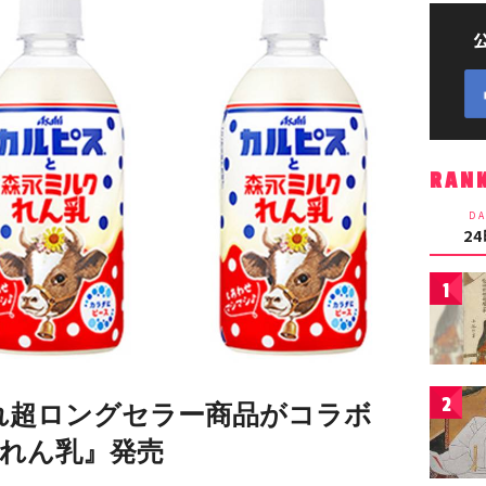
RAN
DA
2
1
2
れ超ロングセラー商品がコラボ
れん乳』発売