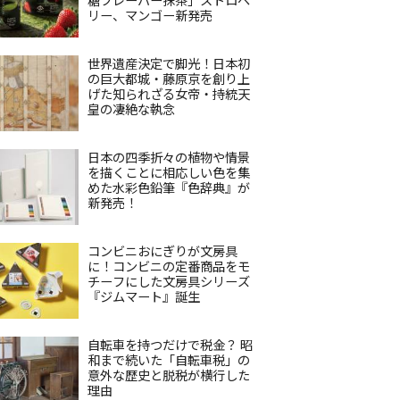
リー、マンゴー新発売
世界遺産決定で脚光！日本初
の巨大都城・藤原京を創り上
げた知られざる女帝・持統天
皇の凄絶な執念
日本の四季折々の植物や情景
を描くことに相応しい色を集
めた水彩色鉛筆『色辞典』が
新発売！
コンビニおにぎりが文房具
に！コンビニの定番商品をモ
チーフにした文房具シリーズ
『ジムマート』誕生
自転車を持つだけで税金？ 昭
和まで続いた「自転車税」の
意外な歴史と脱税が横行した
理由