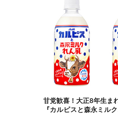
甘党歓喜！大正8年生ま
『カルピスと森永ミルク