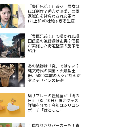
『豊臣兄弟！』茶々＝悪女は
ほぼ創作？秀吉が溺愛、豊臣
家滅亡を背負わされた茶々
(井上和)の壮絶すぎる生涯
『豊臣兄弟！』で描かれた織
田信長の道普請は史実？信長
が実施した街道整備の施策を
紹介
あの装飾は「炎」ではない？
縄文時代の国宝・火焔型土
器、5000年前の人々が刻んだ
謎とデザインの秘密
鳩サブレーの豊島屋が『鳩の
日』（8月10日）限定グッズ
詳細を発表！今年はシリコン
ポーチ「はとっこ」
土偶なりきりパーカーも！青