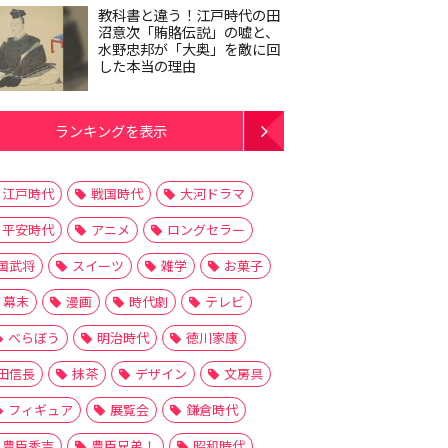
教科書と違う！江戸時代の田
沼意次「賄賂伝説」の嘘と、
水野忠邦が「大奥」を敵に回
した本当の理由
ランキングを表示
江戸時代
戦国時代
大河ドラマ
平安時代
アニメ
ロングセラー
国武将
スイーツ
雑学
お菓子
幕末
漫画
時代劇
テレビ
べらぼう
明治時代
徳川家康
田信長
抹茶
デザイン
文房具
フィギュア
展覧会
鎌倉時代
豊臣秀吉
豊臣兄弟！
昭和時代