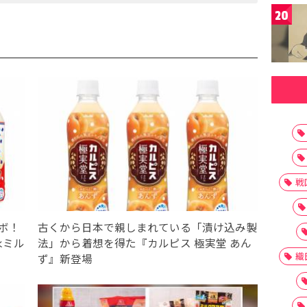
20
戦
ボ！
古くから日本で親しまれている「漬け込み製
永ミル
法」から着想を得た『カルピス 極実堂 あん
織
ず』新登場