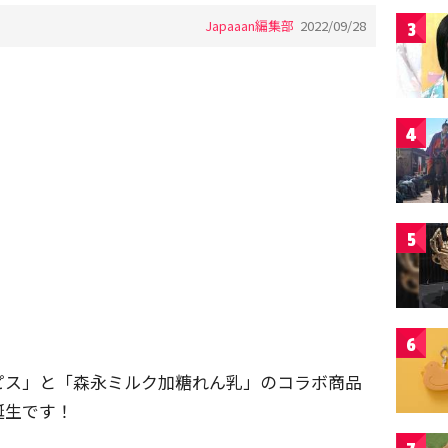
Japaaan編集部
2022/09/28
3
4
5
6
ピス」と「森永ミルク加糖れん乳」のコラボ商品
誕生です！