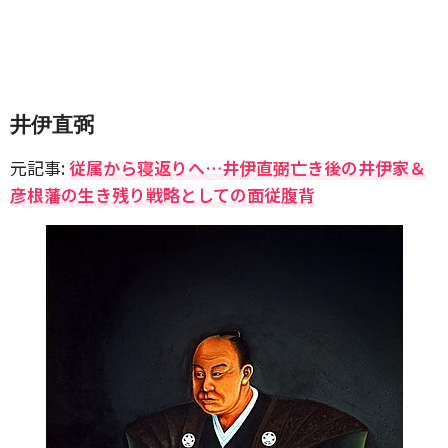
井伊直弼
元記事:
従属から寝返りへ…井伊直弼亡き後の井伊家＆
彦根藩の生き残り戦略としての面従腹背