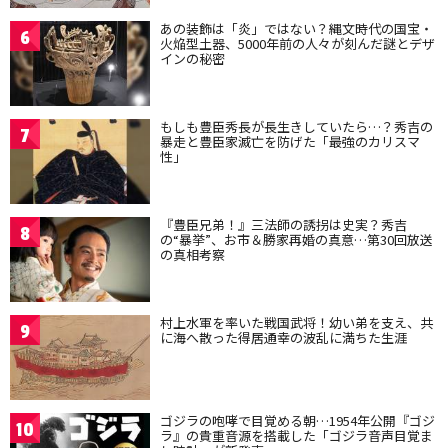
あの装飾は「炎」ではない？縄文時代の国宝・
6
火焔型土器、5000年前の人々が刻んだ謎とデザ
インの秘密
もしも豊臣秀長が長生きしていたら…？秀吉の
7
暴走と豊臣家滅亡を防げた「最強のカリスマ
性」
『豊臣兄弟！』三法師の誘拐は史実？秀吉
8
の“暴挙”、お市＆勝家再婚の真意…第30回放送
の真相考察
村上水軍を率いた戦国武将！幼い弟を支え、共
9
に海へ散った得居通幸の波乱に満ちた生涯
ゴジラの咆哮で目覚める朝…1954年公開『ゴジ
10
ラ』の貴重音源を搭載した「ゴジラ音声目覚ま