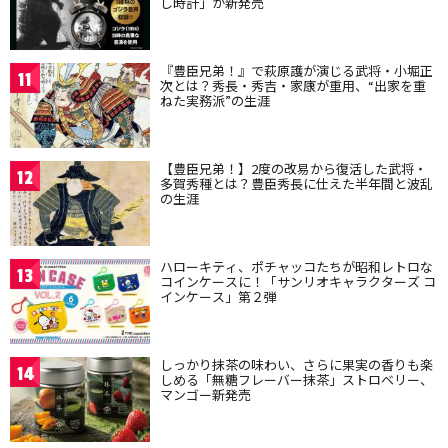
し時計」が新発売
『豊臣兄弟！』で萩原護が演じる武将・小堀正
11
次とは？秀長・秀吉・家康が重用、“出家を重
ねた実務派”の生涯
【豊臣兄弟！】2度の改易から復活した武将・
12
多賀秀種とは？豊臣秀長に仕えた半年間と波乱
の生涯
ハローキティ、ポチャッコたちが昭和レトロな
13
コインケースに！「サンリオキャラクターズ コ
インケース」第２弾
しっかり抹茶の味わい、さらに果実の香りも楽
14
しめる「無糖フレーバー抹茶」ストロベリー、
マンゴー新発売