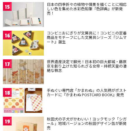
日本の四季折々の植物や情景を描くことに相応
15
しい色を集めた水彩色鉛筆『色辞典』が新発
売！
コンビニおにぎりが文房具に！コンビニの定番
16
商品をモチーフにした文房具シリーズ『ジムマ
ート』誕生
世界遺産決定で脚光！日本初の巨大都城・藤原
17
京を創り上げた知られざる女帝・持統天皇の凄
絶な執念
手ぬぐい専門店「かまわぬ」の人気柄がポスト
18
カードに『かまわぬ POSTCARD BOOK』発売
秋田犬の子犬がかわいい！ヨックモック「シガ
19
ール」地域バージョンの秋田デザイン缶が新発
売