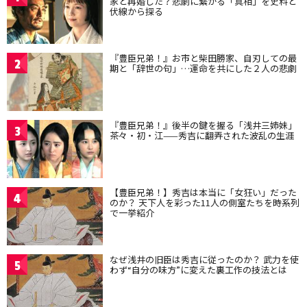
家と再婚した？悲劇に繋がる「真相」を史料と
伏線から探る
『豊臣兄弟！』お市と柴田勝家、自刃しての最
2
期と「辞世の句」…運命を共にした２人の悲劇
『豊臣兄弟！』後半の鍵を握る「浅井三姉妹」
3
茶々・初・江——秀吉に翻弄された波乱の生涯
【豊臣兄弟！】秀吉は本当に「女狂い」だった
4
のか？ 天下人を彩った11人の側室たちを時系列
で一挙紹介
なぜ浅井の旧臣は秀吉に従ったのか？ 武力を使
5
わず“自分の味方”に変えた裏工作の技法とは