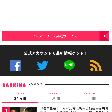
プレスリリース掲載サービス
公式アカウントで最新情報ゲット！
ランキング
RANKING
DAILY
WEEKLY
MONTHLY
24時間
週 間
月 間
『豊臣兄弟！』なぜお市は秀吉の勧めで柴田勝
1