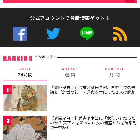
公式アカウントで最新情報ゲット！
ランキング
RANKING
DAILY
WEEKLY
MONTHLY
24時間
週 間
月 間
『豊臣兄弟！』お市と柴田勝家、自刃しての最
1
期と「辞世の句」…運命を共にした２人の悲劇
【豊臣兄弟！】秀吉は本当に「女狂い」だった
2
のか？ 天下人を彩った11人の側室たちを時系列
で一挙紹介