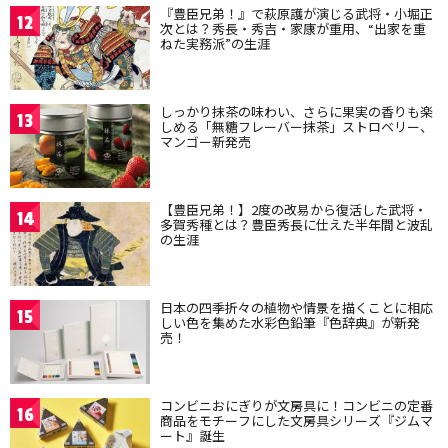
『豊臣兄弟！』で萩原護が演じる武将・小堀正
12
次とは？秀長・秀吉・家康が重用、“出家を重
ねた実務派”の生涯
しっかり抹茶の味わい、さらに果実の香りも楽
13
しめる「無糖フレーバー抹茶」ストロベリー、
マンゴー新発売
【豊臣兄弟！】2度の改易から復活した武将・
14
多賀秀種とは？豊臣秀長に仕えた半年間と波乱
の生涯
日本の四季折々の植物や情景を描くことに相応
15
しい色を集めた水彩色鉛筆『色辞典』が新発
売！
コンビニおにぎりが文房具に！コンビニの定番
16
商品をモチーフにした文房具シリーズ『ジムマ
ート』誕生