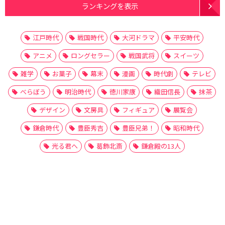
ランキングを表示
江戸時代
戦国時代
大河ドラマ
平安時代
アニメ
ロングセラー
戦国武将
スイーツ
雑学
お菓子
幕末
漫画
時代劇
テレビ
べらぼう
明治時代
徳川家康
織田信長
抹茶
デザイン
文房具
フィギュア
展覧会
鎌倉時代
豊臣秀吉
豊臣兄弟！
昭和時代
光る君へ
葛飾北斎
鎌倉殿の13人