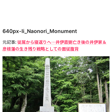
640px-Ii_Naonori_Monument
元記事:
従属から寝返りへ…井伊直弼亡き後の井伊家＆
彦根藩の生き残り戦略としての面従腹背