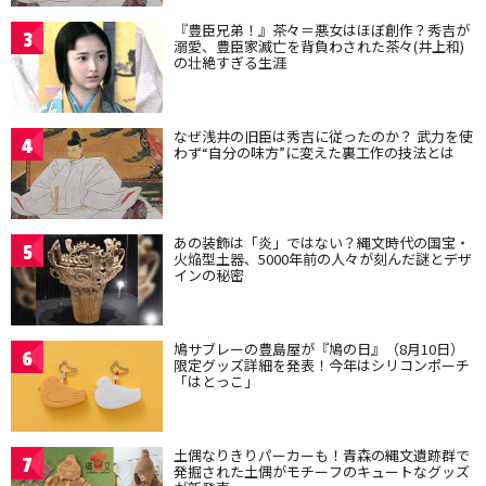
『豊臣兄弟！』茶々＝悪女はほぼ創作？秀吉が
3
溺愛、豊臣家滅亡を背負わされた茶々(井上和)
の壮絶すぎる生涯
なぜ浅井の旧臣は秀吉に従ったのか？ 武力を使
4
わず“自分の味方”に変えた裏工作の技法とは
あの装飾は「炎」ではない？縄文時代の国宝・
5
火焔型土器、5000年前の人々が刻んだ謎とデザ
インの秘密
鳩サブレーの豊島屋が『鳩の日』（8月10日）
6
限定グッズ詳細を発表！今年はシリコンポーチ
「はとっこ」
土偶なりきりパーカーも！青森の縄文遺跡群で
7
発掘された土偶がモチーフのキュートなグッズ