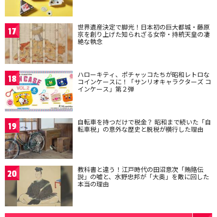
世界遺産決定で脚光！日本初の巨大都城・藤原
17
京を創り上げた知られざる女帝・持統天皇の凄
絶な執念
ハローキティ、ポチャッコたちが昭和レトロな
18
コインケースに！「サンリオキャラクターズ コ
インケース」第２弾
自転車を持つだけで税金？ 昭和まで続いた「自
19
転車税」の意外な歴史と脱税が横行した理由
教科書と違う！江戸時代の田沼意次「賄賂伝
20
説」の嘘と、水野忠邦が「大奥」を敵に回した
本当の理由