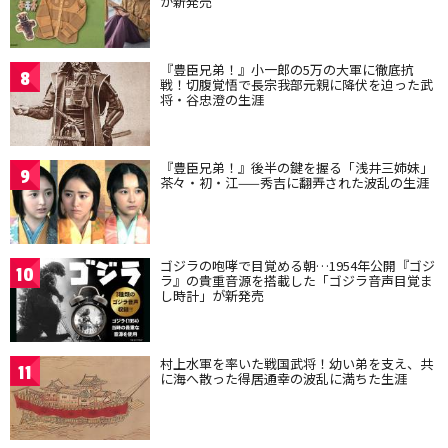
が新発売
『豊臣兄弟！』小一郎の5万の大軍に徹底抗
8
戦！切腹覚悟で長宗我部元親に降伏を迫った武
将・谷忠澄の生涯
『豊臣兄弟！』後半の鍵を握る「浅井三姉妹」
9
茶々・初・江——秀吉に翻弄された波乱の生涯
ゴジラの咆哮で目覚める朝…1954年公開『ゴジ
10
ラ』の貴重音源を搭載した「ゴジラ音声目覚ま
し時計」が新発売
村上水軍を率いた戦国武将！幼い弟を支え、共
11
に海へ散った得居通幸の波乱に満ちた生涯