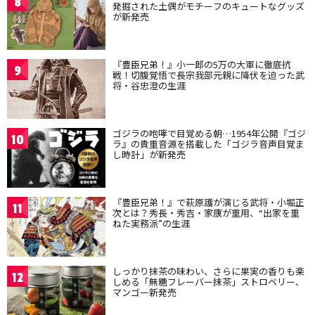
8
発掘された土偶がモチーフのキュートなグッズ
が新発売
『豊臣兄弟！』小一郎の5万の大軍に徹底抗
9
戦！切腹覚悟で長宗我部元親に降伏を迫った武
将・谷忠澄の生涯
ゴジラの咆哮で目覚める朝…1954年公開『ゴジ
10
ラ』の貴重音源を搭載した「ゴジラ音声目覚ま
し時計」が新発売
『豊臣兄弟！』で萩原護が演じる武将・小堀正
11
次とは？秀長・秀吉・家康が重用、“出家を重
ねた実務派”の生涯
しっかり抹茶の味わい、さらに果実の香りも楽
12
しめる「無糖フレーバー抹茶」ストロベリー、
マンゴー新発売