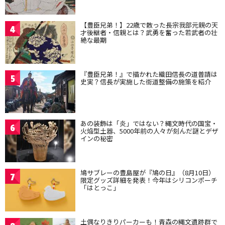
【豊臣兄弟！】22歳で散った長宗我部元親の天
4
才後継者・信親とは？武勇を奮った若武者の壮
絶な最期
『豊臣兄弟！』で描かれた織田信長の道普請は
5
史実？信長が実施した街道整備の施策を紹介
あの装飾は「炎」ではない？縄文時代の国宝・
6
火焔型土器、5000年前の人々が刻んだ謎とデザ
インの秘密
鳩サブレーの豊島屋が『鳩の日』（8月10日）
7
限定グッズ詳細を発表！今年はシリコンポーチ
「はとっこ」
土偶なりきりパーカーも！青森の縄文遺跡群で