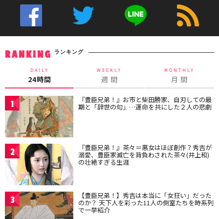
ランキング
RANKING
DAILY
WEEKLY
MONTHLY
24時間
週 間
月 間
『豊臣兄弟！』お市と柴田勝家、自刃しての最
1
期と「辞世の句」…運命を共にした２人の悲劇
『豊臣兄弟！』茶々＝悪女はほぼ創作？秀吉が
2
溺愛、豊臣家滅亡を背負わされた茶々(井上和)
の壮絶すぎる生涯
【豊臣兄弟！】秀吉は本当に「女狂い」だった
3
のか？ 天下人を彩った11人の側室たちを時系列
で一挙紹介