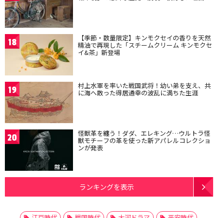
【季節・数量限定】キンモクセイの香りを天然
18
精油で再現した「スチームクリーム キンモクセ
イ&茶」新登場
村上水軍を率いた戦国武将！幼い弟を支え、共
19
に海へ散った得居通幸の波乱に満ちた生涯
怪獣革を纏う！ダダ、エレキング…ウルトラ怪
20
獣モチーフの革を使った新アパレルコレクショ
ンが発表
ランキングを表示
江戸時代
戦国時代
大河ドラマ
平安時代