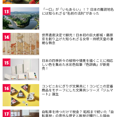
「一口」が「いもあらい」！？ 日本の難読地名
13
には知られざる“名前の法則”があった
世界遺産決定で脚光！日本初の巨大都城・藤原
14
京を創り上げた知られざる女帝・持統天皇の凄
絶な執念
日本の四季折々の植物や情景を描くことに相応
15
しい色を集めた水彩色鉛筆『色辞典』が新発
売！
コンビニおにぎりが文房具に！コンビニの定番
16
商品をモチーフにした文房具シリーズ『ジムマ
ート』誕生
自転車を持つだけで税金？ 昭和まで続いた「自
17
転車税」の意外な歴史と脱税が横行した理由