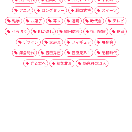
アニメ
ロングセラー
戦国武将
スイーツ
雑学
お菓子
幕末
漫画
時代劇
テレビ
べらぼう
明治時代
織田信長
徳川家康
抹茶
デザイン
文房具
フィギュア
展覧会
鎌倉時代
豊臣秀吉
豊臣兄弟！
昭和時代
光る君へ
葛飾北斎
鎌倉殿の13人