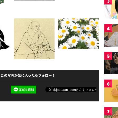
3
4
5
この写真が気に入ったらフォロー！
6
7