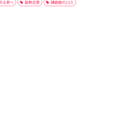
光る君へ
葛飾北斎
鎌倉殿の13人