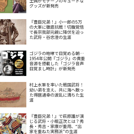
土偶がモチーフのキュートな
グッズが新発売
『豊臣兄弟！』小一郎の5万
の大軍に徹底抗戦！切腹覚悟
で長宗我部元親に降伏を迫っ
た武将・谷忠澄の生涯
ゴジラの咆哮で目覚める朝…
1954年公開『ゴジラ』の貴重
音源を搭載した「ゴジラ音声
目覚まし時計」が新発売
村上水軍を率いた戦国武将！
幼い弟を支え、共に海へ散っ
た得居通幸の波乱に満ちた生
涯
『豊臣兄弟！』で萩原護が演
じる武将・小堀正次とは？秀
長・秀吉・家康が重用、“出
家を重ねた実務派”の生涯