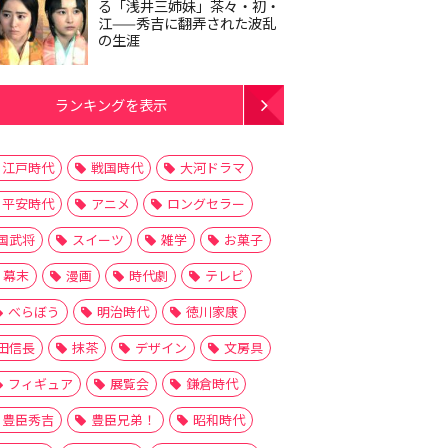
る「浅井三姉妹」茶々・初・
江——秀吉に翻弄された波乱
の生涯
ランキングを表示
江戸時代
戦国時代
大河ドラマ
平安時代
アニメ
ロングセラー
国武将
スイーツ
雑学
お菓子
幕末
漫画
時代劇
テレビ
べらぼう
明治時代
徳川家康
田信長
抹茶
デザイン
文房具
フィギュア
展覧会
鎌倉時代
豊臣秀吉
豊臣兄弟！
昭和時代