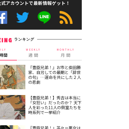
公式アカウントで最新情報ゲット！
ランキング
KING
ILY
WEEKLY
MONTHLY
4時間
週 間
月 間
『豊臣兄弟！』お市と柴田勝
家、自刃しての最期と「辞世
の句」…運命を共にした２人
の悲劇
【豊臣兄弟！】秀吉は本当に
「女狂い」だったのか？ 天下
人を彩った11人の側室たちを
時系列で一挙紹介
『豊臣兄弟！』茶々＝悪女は