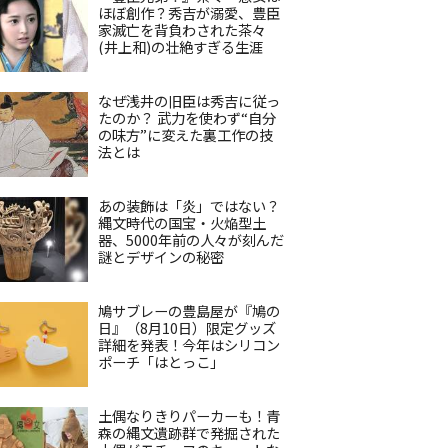
ほぼ創作？秀吉が溺愛、豊臣
家滅亡を背負わされた茶々
(井上和)の壮絶すぎる生涯
なぜ浅井の旧臣は秀吉に従っ
たのか？ 武力を使わず“自分
の味方”に変えた裏工作の技
法とは
あの装飾は「炎」ではない？
縄文時代の国宝・火焔型土
器、5000年前の人々が刻んだ
謎とデザインの秘密
鳩サブレーの豊島屋が『鳩の
日』（8月10日）限定グッズ
詳細を発表！今年はシリコン
ポーチ「はとっこ」
土偶なりきりパーカーも！青
森の縄文遺跡群で発掘された