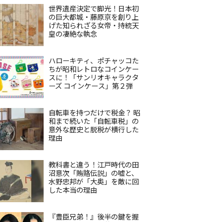
世界遺産決定で脚光！日本初
の巨大都城・藤原京を創り上
げた知られざる女帝・持統天
皇の凄絶な執念
ハローキティ、ポチャッコた
ちが昭和レトロなコインケー
スに！「サンリオキャラクタ
ーズ コインケース」第２弾
自転車を持つだけで税金？ 昭
和まで続いた「自転車税」の
意外な歴史と脱税が横行した
理由
教科書と違う！江戸時代の田
沼意次「賄賂伝説」の嘘と、
水野忠邦が「大奥」を敵に回
した本当の理由
『豊臣兄弟！』後半の鍵を握