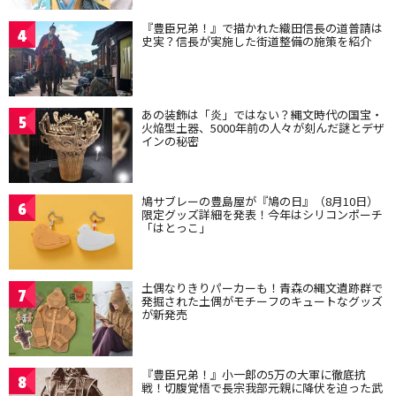
『豊臣兄弟！』で描かれた織田信長の道普請は
4
史実？信長が実施した街道整備の施策を紹介
あの装飾は「炎」ではない？縄文時代の国宝・
5
火焔型土器、5000年前の人々が刻んだ謎とデザ
インの秘密
鳩サブレーの豊島屋が『鳩の日』（8月10日）
6
限定グッズ詳細を発表！今年はシリコンポーチ
「はとっこ」
土偶なりきりパーカーも！青森の縄文遺跡群で
7
発掘された土偶がモチーフのキュートなグッズ
が新発売
『豊臣兄弟！』小一郎の5万の大軍に徹底抗
8
戦！切腹覚悟で長宗我部元親に降伏を迫った武