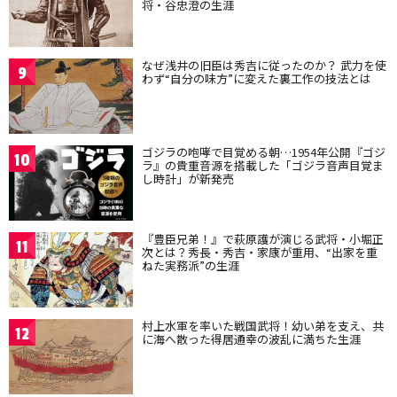
将・谷忠澄の生涯
なぜ浅井の旧臣は秀吉に従ったのか？ 武力を使
9
わず“自分の味方”に変えた裏工作の技法とは
ゴジラの咆哮で目覚める朝…1954年公開『ゴジ
10
ラ』の貴重音源を搭載した「ゴジラ音声目覚ま
し時計」が新発売
『豊臣兄弟！』で萩原護が演じる武将・小堀正
11
次とは？秀長・秀吉・家康が重用、“出家を重
ねた実務派”の生涯
村上水軍を率いた戦国武将！幼い弟を支え、共
12
に海へ散った得居通幸の波乱に満ちた生涯