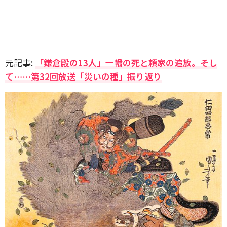
元記事:
「鎌倉殿の13人」一幡の死と頼家の追放。そし
て……第32回放送「災いの種」振り返り