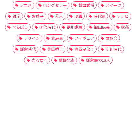
アニメ
ロングセラー
戦国武将
スイーツ
雑学
お菓子
幕末
漫画
時代劇
テレビ
べらぼう
明治時代
徳川家康
織田信長
抹茶
デザイン
文房具
フィギュア
展覧会
鎌倉時代
豊臣秀吉
豊臣兄弟！
昭和時代
光る君へ
葛飾北斎
鎌倉殿の13人