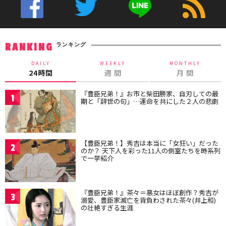
ランキング
RANKING
DAILY
WEEKLY
MONTHLY
24時間
週 間
月 間
『豊臣兄弟！』お市と柴田勝家、自刃しての最
1
期と「辞世の句」…運命を共にした２人の悲劇
【豊臣兄弟！】秀吉は本当に「女狂い」だった
2
のか？ 天下人を彩った11人の側室たちを時系列
で一挙紹介
『豊臣兄弟！』茶々＝悪女はほぼ創作？秀吉が
3
溺愛、豊臣家滅亡を背負わされた茶々(井上和)
の壮絶すぎる生涯