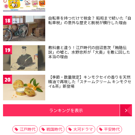
自転車を持つだけで税金？ 昭和まで続いた「自
18
転車税」の意外な歴史と脱税が横行した理由
教科書と違う！江戸時代の田沼意次「賄賂伝
19
説」の嘘と、水野忠邦が「大奥」を敵に回した
本当の理由
【季節・数量限定】キンモクセイの香りを天然
20
精油で再現した「スチームクリーム キンモクセ
イ&茶」新登場
ランキングを表示
江戸時代
戦国時代
大河ドラマ
平安時代