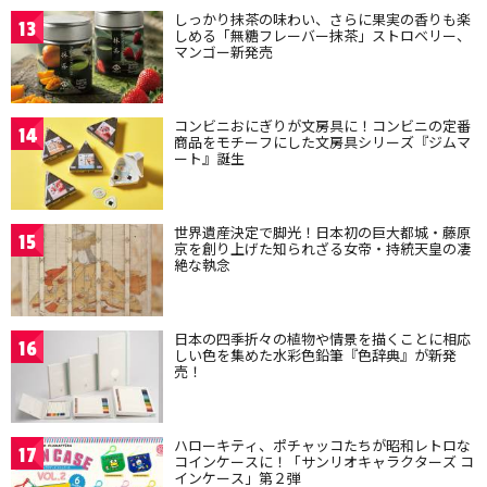
しっかり抹茶の味わい、さらに果実の香りも楽
13
しめる「無糖フレーバー抹茶」ストロベリー、
マンゴー新発売
コンビニおにぎりが文房具に！コンビニの定番
14
商品をモチーフにした文房具シリーズ『ジムマ
ート』誕生
世界遺産決定で脚光！日本初の巨大都城・藤原
15
京を創り上げた知られざる女帝・持統天皇の凄
絶な執念
日本の四季折々の植物や情景を描くことに相応
16
しい色を集めた水彩色鉛筆『色辞典』が新発
売！
ハローキティ、ポチャッコたちが昭和レトロな
17
コインケースに！「サンリオキャラクターズ コ
インケース」第２弾