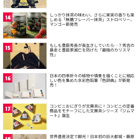
しっかり抹茶の味わい、さらに果実の香りも楽
14
しめる「無糖フレーバー抹茶」ストロベリー、
マンゴー新発売
もしも豊臣秀長が長生きしていたら…？秀吉の
15
暴走と豊臣家滅亡を防げた「最強のカリスマ
性」
日本の四季折々の植物や情景を描くことに相応
16
しい色を集めた水彩色鉛筆『色辞典』が新発
売！
コンビニおにぎりが文房具に！コンビニの定番
17
商品をモチーフにした文房具シリーズ『ジムマ
ート』誕生
世界遺産決定で脚光！日本初の巨大都城・藤原