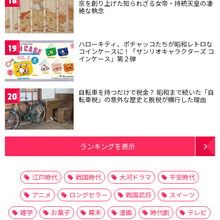
18
京を創り上げた知られざる女帝・持統天皇の凄
絶な執念
ハローキティ、ポチャッコたちが昭和レトロな
19
コインケースに！「サンリオキャラクターズ コ
インケース」第２弾
自転車を持つだけで税金？ 昭和まで続いた「自
20
転車税」の意外な歴史と脱税が横行した理由
ランキングを表示
江戸時代
戦国時代
大河ドラマ
平安時代
アニメ
ロングセラー
戦国武将
スイーツ
雑学
お菓子
幕末
漫画
時代劇
テレビ