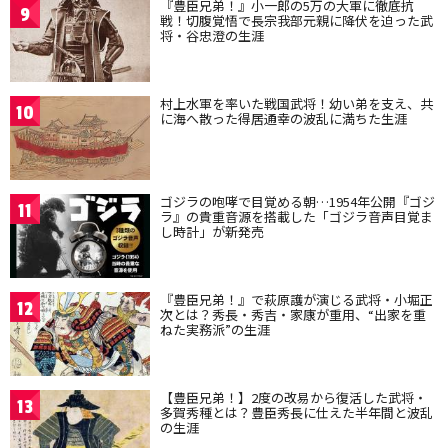
『豊臣兄弟！』小一郎の5万の大軍に徹底抗
9
戦！切腹覚悟で長宗我部元親に降伏を迫った武
将・谷忠澄の生涯
村上水軍を率いた戦国武将！幼い弟を支え、共
10
に海へ散った得居通幸の波乱に満ちた生涯
ゴジラの咆哮で目覚める朝…1954年公開『ゴジ
11
ラ』の貴重音源を搭載した「ゴジラ音声目覚ま
し時計」が新発売
『豊臣兄弟！』で萩原護が演じる武将・小堀正
12
次とは？秀長・秀吉・家康が重用、“出家を重
ねた実務派”の生涯
【豊臣兄弟！】2度の改易から復活した武将・
13
多賀秀種とは？豊臣秀長に仕えた半年間と波乱
の生涯