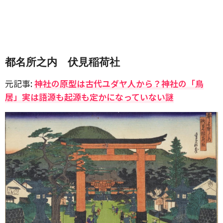
都名所之内 伏見稲荷社
元記事:
神社の原型は古代ユダヤ人から？神社の「鳥
居」実は語源も起源も定かになっていない謎