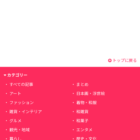
トップに戻る
カテゴリー
すべての記事
まとめ
アート
日本画・浮世絵
ファッション
着物・和服
雑貨・インテリア
和雑貨
グルメ
和菓子
観光・地域
エンタメ
暮らし
歴史・文化