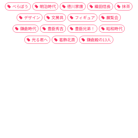
べらぼう
明治時代
徳川家康
織田信長
抹茶
デザイン
文房具
フィギュア
展覧会
鎌倉時代
豊臣秀吉
豊臣兄弟！
昭和時代
光る君へ
葛飾北斎
鎌倉殿の13人