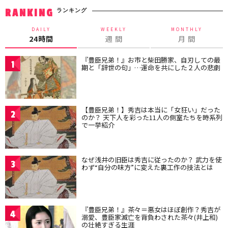
ランキング
RANKING
DAILY
WEEKLY
MONTHLY
24時間
週 間
月 間
『豊臣兄弟！』お市と柴田勝家、自刃しての最
1
期と「辞世の句」…運命を共にした２人の悲劇
【豊臣兄弟！】秀吉は本当に「女狂い」だった
2
のか？ 天下人を彩った11人の側室たちを時系列
で一挙紹介
なぜ浅井の旧臣は秀吉に従ったのか？ 武力を使
3
わず“自分の味方”に変えた裏工作の技法とは
『豊臣兄弟！』茶々＝悪女はほぼ創作？秀吉が
4
溺愛、豊臣家滅亡を背負わされた茶々(井上和)
の壮絶すぎる生涯