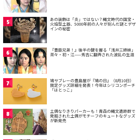
あの装飾は「炎」ではない？縄文時代の国宝・
5
火焔型土器、5000年前の人々が刻んだ謎とデザ
インの秘密
『豊臣兄弟！』後半の鍵を握る「浅井三姉妹」
6
茶々・初・江——秀吉に翻弄された波乱の生涯
鳩サブレーの豊島屋が『鳩の日』（8月10日）
7
限定グッズ詳細を発表！今年はシリコンポーチ
「はとっこ」
土偶なりきりパーカーも！青森の縄文遺跡群で
8
発掘された土偶がモチーフのキュートなグッズ
が新発売