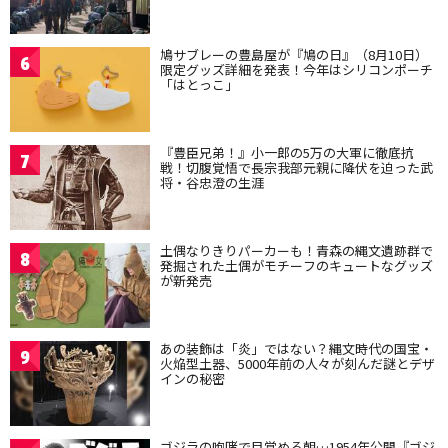
鳩サブレーの豊島屋が『鳩の日』（8月10日）
6
限定グッズ詳細を発表！今年はシリコンポーチ
「はとっこ」
『豊臣兄弟！』小一郎の5万の大軍に徹底抗
7
戦！切腹覚悟で長宗我部元親に降伏を迫った武
将・谷忠澄の生涯
土偶なりきりパーカーも！青森の縄文遺跡群で
8
発掘された土偶がモチーフのキュートなグッズ
が新発売
あの装飾は「炎」ではない？縄文時代の国宝・
9
火焔型土器、5000年前の人々が刻んだ謎とデザ
インの秘密
ゴジラの咆哮で目覚める朝…1954年公開『ゴジ