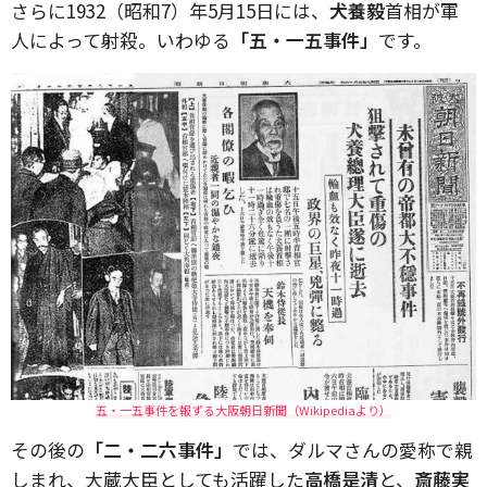
さらに1932（昭和7）年5月15日には、
犬養毅
首相が軍
人によって射殺。いわゆる
「五・一五事件」
です。
五・一五事件を報ずる大阪朝日新聞（Wikipediaより）
その後の
「二・二六事件」
では、ダルマさんの愛称で親
しまれ、大蔵大臣としても活躍した
高橋是清
と、
斎藤実