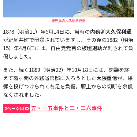
鹿児島の大久保利通像
1878（明治11）年5月14日に、当時の内務卿
大久保利通
が紀尾井町で暗殺されていますし、その後の1882（明治
15）年4月6日には、自由党党首の
板垣退助
が刺されて負
傷しました。
また、続く1889（明治22）年10月18日には、閣議を終
えて霞ヶ関の外務省官邸に入ろうとした
大隈重信
が、爆
弾を投げつけられて右足を負傷。膝上からの切断を余儀
なくされました。
五・一五事件と二・二六事件
2ページ目