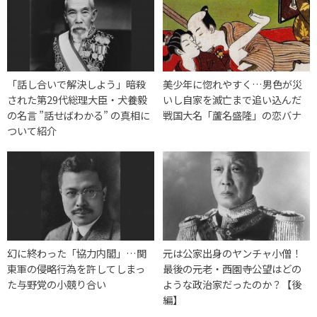
「話し合いで解決しよう」暗殺
美少年に惚れやすく…男色が災
された第29代総理大臣・犬養毅
いし自家を滅亡まで追い込んだ
の名言 ”話せばわかる” の真相に
戦国大名「蘆名盛隆」の恋バナ
ついて紹介
幻に終わった「協力内閣」…関
元は公家出身のヤンチャ小僧！
東軍の侵略行為を許してしまっ
最後の元老・西園寺公望はどの
た与野党の小競り合い
ような政治家だったのか？【後
編】