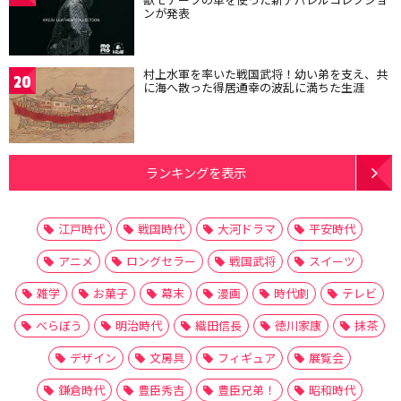
ンが発表
村上水軍を率いた戦国武将！幼い弟を支え、共
20
に海へ散った得居通幸の波乱に満ちた生涯
ランキングを表示
江戸時代
戦国時代
大河ドラマ
平安時代
アニメ
ロングセラー
戦国武将
スイーツ
雑学
お菓子
幕末
漫画
時代劇
テレビ
べらぼう
明治時代
織田信長
徳川家康
抹茶
デザイン
文房具
フィギュア
展覧会
鎌倉時代
豊臣秀吉
豊臣兄弟！
昭和時代