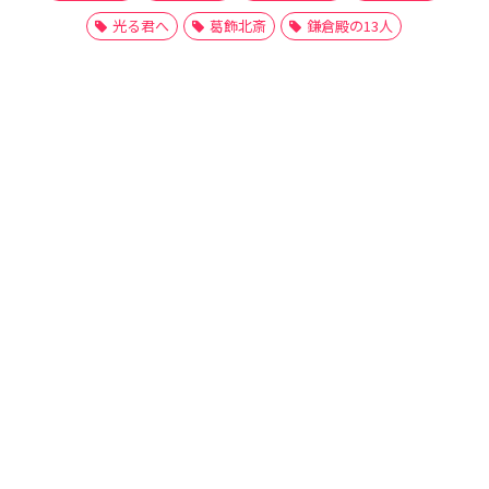
光る君へ
葛飾北斎
鎌倉殿の13人