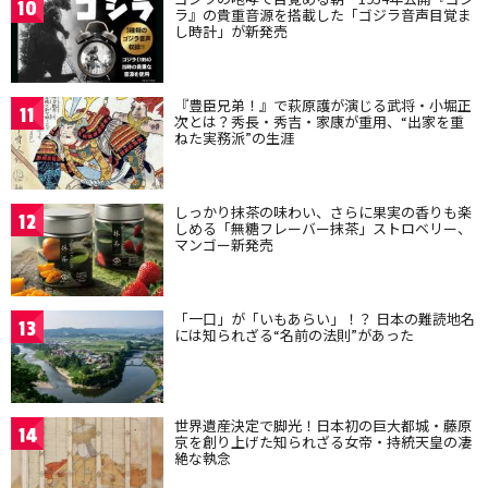
10
ラ』の貴重音源を搭載した「ゴジラ音声目覚ま
し時計」が新発売
『豊臣兄弟！』で萩原護が演じる武将・小堀正
11
次とは？秀長・秀吉・家康が重用、“出家を重
ねた実務派”の生涯
しっかり抹茶の味わい、さらに果実の香りも楽
12
しめる「無糖フレーバー抹茶」ストロベリー、
マンゴー新発売
「一口」が「いもあらい」！？ 日本の難読地名
13
には知られざる“名前の法則”があった
世界遺産決定で脚光！日本初の巨大都城・藤原
14
京を創り上げた知られざる女帝・持統天皇の凄
絶な執念