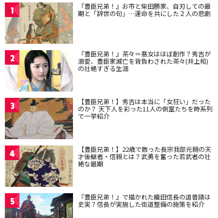
『豊臣兄弟！』お市と柴田勝家、自刃しての最
1
期と「辞世の句」…運命を共にした２人の悲劇
『豊臣兄弟！』茶々＝悪女はほぼ創作？秀吉が
2
溺愛、豊臣家滅亡を背負わされた茶々(井上和)
の壮絶すぎる生涯
【豊臣兄弟！】秀吉は本当に「女狂い」だった
3
のか？ 天下人を彩った11人の側室たちを時系列
で一挙紹介
【豊臣兄弟！】22歳で散った長宗我部元親の天
4
才後継者・信親とは？武勇を奮った若武者の壮
絶な最期
『豊臣兄弟！』で描かれた織田信長の道普請は
5
史実？信長が実施した街道整備の施策を紹介