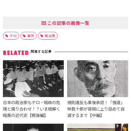
この記事の画像一覧
テロ
事件
政治家
関連する記事
RELATED
日本の政治家もテロ・暗殺の危
規則違反も事後承認！「強運」
険と隣り合わせ！？いま紐解く
林銑十郎が首相に上り詰めて自
暗黒の近代史【戦後編】
滅するまで【中編】