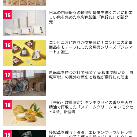
日本の四季折々の植物や情景を描くことに相応
15
しい色を集めた水彩色鉛筆『色辞典』が新発
売！
コンビニおにぎりが文房具に！コンビニの定番
16
商品をモチーフにした文房具シリーズ『ジムマ
ート』誕生
自転車を持つだけで税金？ 昭和まで続いた「自
17
転車税」の意外な歴史と脱税が横行した理由
【季節・数量限定】キンモクセイの香りを天然
18
精油で再現した「スチームクリーム キンモクセ
イ&茶」新登場
怪獣革を纏う！ダダ、エレキング…ウルトラ怪
19
獣モチーフの革を使った新アパレルコレクショ