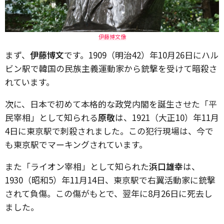
伊藤博文像
まず、
伊藤博文
です。1909（明治42）年10月26日にハル
ビン駅で韓国の民族主義運動家から銃撃を受けて暗殺さ
れています。
次に、日本で初めて本格的な政党内閣を誕生させた「平
民宰相」として知られる
原敬
は、1921（大正10）年11月
4日に東京駅で刺殺されました。この犯行現場は、今で
も東京駅でマーキングされています。
また「ライオン宰相」として知られた
浜口雄幸
は、
1930（昭和5）年11月14日、東京駅で右翼活動家に銃撃
されて負傷。この傷がもとで、翌年に8月26日に死去し
ました。