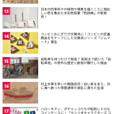
日本の四季折々の植物や情景を描くことに相応
13
しい色を集めた水彩色鉛筆『色辞典』が新発
売！
コンビニおにぎりが文房具に！コンビニの定番
14
商品をモチーフにした文房具シリーズ『ジムマ
ート』誕生
自転車を持つだけで税金？ 昭和まで続いた「自
15
転車税」の意外な歴史と脱税が横行した理由
村上水軍を率いた戦国武将！幼い弟を支え、共
16
に海へ散った得居通幸の波乱に満ちた生涯
ハローキティ、ポチャッコたちが昭和レトロな
17
コインケースに！「サンリオキャラクターズ コ