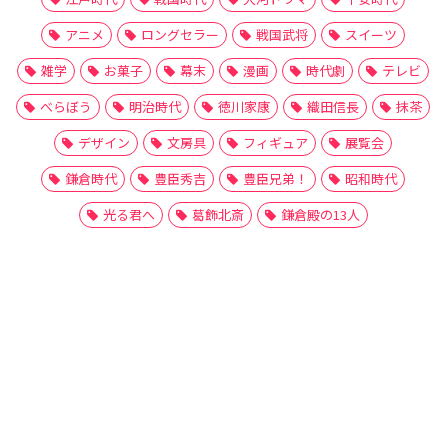
アニメ
ロングセラー
戦国武将
スイーツ
雑学
お菓子
幕末
漫画
時代劇
テレビ
べらぼう
明治時代
徳川家康
織田信長
抹茶
デザイン
文房具
フィギュア
展覧会
鎌倉時代
豊臣秀吉
豊臣兄弟！
昭和時代
光る君へ
葛飾北斎
鎌倉殿の13人