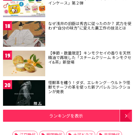
インケース」第２弾
なぜ浅井の旧臣は秀吉に従ったのか？ 武力を使
18
わず“自分の味方”に変えた裏工作の技法とは
【季節・数量限定】キンモクセイの香りを天然
19
精油で再現した「スチームクリーム キンモクセ
イ&茶」新登場
怪獣革を纏う！ダダ、エレキング…ウルトラ怪
20
獣モチーフの革を使った新アパレルコレクショ
ンが発表
ランキングを表示
江戸時代
戦国時代
大河ドラマ
平安時代