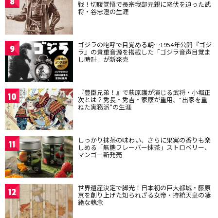
8
戦！切腹覚悟で長宗我部元親に降伏を迫った武
将・谷忠澄の生涯
ゴジラの咆哮で目覚める朝…1954年公開『ゴジ
9
ラ』の貴重音源を搭載した「ゴジラ音声目覚ま
し時計」が新発売
『豊臣兄弟！』で萩原護が演じる武将・小堀正
10
次とは？秀長・秀吉・家康が重用、“出家を重
ねた実務派”の生涯
しっかり抹茶の味わい、さらに果実の香りも楽
11
しめる「無糖フレーバー抹茶」ストロベリー、
マンゴー新発売
世界遺産決定で脚光！日本初の巨大都城・藤原
12
京を創り上げた知られざる女帝・持統天皇の凄
絶な執念