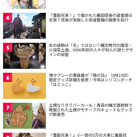
『豊臣兄弟！』で描かれた織田信長の道普請は
4
史実？信長が実施した街道整備の施策を紹介
あの装飾は「炎」ではない？縄文時代の国宝・
5
火焔型土器、5000年前の人々が刻んだ謎とデザ
インの秘密
鳩サブレーの豊島屋が『鳩の日』（8月10日）
6
限定グッズ詳細を発表！今年はシリコンポーチ
「はとっこ」
土偶なりきりパーカーも！青森の縄文遺跡群で
7
発掘された土偶がモチーフのキュートなグッズ
が新発売
『豊臣兄弟！』小一郎の5万の大軍に徹底抗