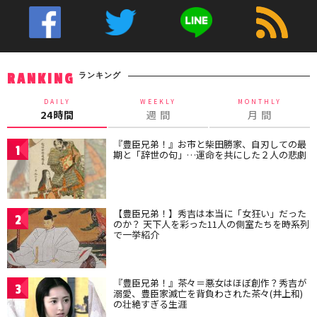
ランキング
RANKING
DAILY
WEEKLY
MONTHLY
24時間
週 間
月 間
『豊臣兄弟！』お市と柴田勝家、自刃しての最
1
期と「辞世の句」…運命を共にした２人の悲劇
【豊臣兄弟！】秀吉は本当に「女狂い」だった
2
のか？ 天下人を彩った11人の側室たちを時系列
で一挙紹介
『豊臣兄弟！』茶々＝悪女はほぼ創作？秀吉が
3
溺愛、豊臣家滅亡を背負わされた茶々(井上和)
の壮絶すぎる生涯