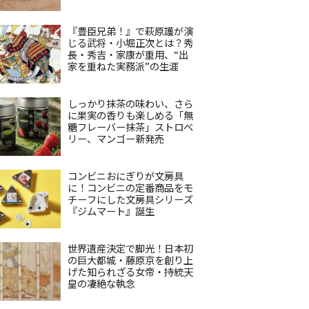
『豊臣兄弟！』で萩原護が演
じる武将・小堀正次とは？秀
長・秀吉・家康が重用、“出
家を重ねた実務派”の生涯
しっかり抹茶の味わい、さら
に果実の香りも楽しめる「無
糖フレーバー抹茶」ストロベ
リー、マンゴー新発売
コンビニおにぎりが文房具
に！コンビニの定番商品をモ
チーフにした文房具シリーズ
『ジムマート』誕生
世界遺産決定で脚光！日本初
の巨大都城・藤原京を創り上
げた知られざる女帝・持統天
皇の凄絶な執念