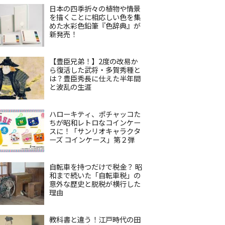
日本の四季折々の植物や情景
を描くことに相応しい色を集
めた水彩色鉛筆『色辞典』が
新発売！
【豊臣兄弟！】2度の改易か
ら復活した武将・多賀秀種と
は？豊臣秀長に仕えた半年間
と波乱の生涯
ハローキティ、ポチャッコた
ちが昭和レトロなコインケー
スに！「サンリオキャラクタ
ーズ コインケース」第２弾
自転車を持つだけで税金？ 昭
和まで続いた「自転車税」の
意外な歴史と脱税が横行した
理由
教科書と違う！江戸時代の田