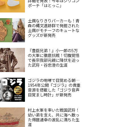
詳細を発表！今年はシリコン
ポーチ「はとっこ」
土偶なりきりパーカーも！青
森の縄文遺跡群で発掘された
土偶がモチーフのキュートな
グッズが新発売
『豊臣兄弟！』小一郎の5万
の大軍に徹底抗戦！切腹覚悟
で長宗我部元親に降伏を迫っ
た武将・谷忠澄の生涯
ゴジラの咆哮で目覚める朝…
1954年公開『ゴジラ』の貴重
音源を搭載した「ゴジラ音声
目覚まし時計」が新発売
村上水軍を率いた戦国武将！
幼い弟を支え、共に海へ散っ
た得居通幸の波乱に満ちた生
涯