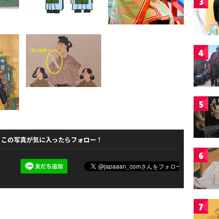
3
4
5
この写真が気に入ったらフォロー！
6
7