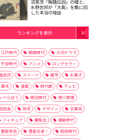
沼意次「賄賂伝説」の嘘と、
水野忠邦が「大奥」を敵に回
した本当の理由
ランキングを表示
江戸時代
戦国時代
大河ドラマ
平安時代
アニメ
ロングセラー
国武将
スイーツ
雑学
お菓子
幕末
漫画
時代劇
テレビ
べらぼう
明治時代
徳川家康
田信長
抹茶
デザイン
文房具
フィギュア
展覧会
鎌倉時代
豊臣秀吉
豊臣兄弟！
昭和時代