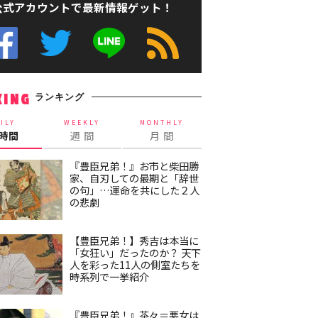
公式アカウントで最新情報ゲット！
ランキング
KING
ILY
WEEKLY
MONTHLY
4時間
週 間
月 間
『豊臣兄弟！』お市と柴田勝
家、自刃しての最期と「辞世
の句」…運命を共にした２人
の悲劇
【豊臣兄弟！】秀吉は本当に
「女狂い」だったのか？ 天下
人を彩った11人の側室たちを
時系列で一挙紹介
『豊臣兄弟！』茶々＝悪女は