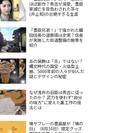
ほぼ創作？秀吉が溺愛、豊臣
家滅亡を背負わされた茶々
(井上和)の壮絶すぎる生涯
『豊臣兄弟！』で描かれた織
田信長の道普請は史実？信長
が実施した街道整備の施策を
紹介
あの装飾は「炎」ではない？
縄文時代の国宝・火焔型土
器、5000年前の人々が刻んだ
謎とデザインの秘密
なぜ浅井の旧臣は秀吉に従っ
たのか？ 武力を使わず“自分
の味方”に変えた裏工作の技
法とは
鳩サブレーの豊島屋が『鳩の
日』（8月10日）限定グッズ