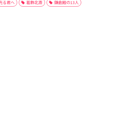
光る君へ
葛飾北斎
鎌倉殿の13人