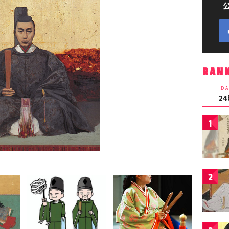
RAN
DA
2
1
2