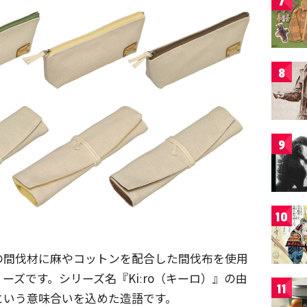
7
8
9
10
の間伐材に麻やコットンを配合した間伐布を使用
ズです。シリーズ名『Kiːro（キーロ）』の由
11
という意味合いを込めた造語です。