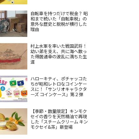
自転車を持つだけで税金？ 昭
和まで続いた「自転車税」の
意外な歴史と脱税が横行した
理由
村上水軍を率いた戦国武将！
幼い弟を支え、共に海へ散っ
た得居通幸の波乱に満ちた生
涯
ハローキティ、ポチャッコた
ちが昭和レトロなコインケー
スに！「サンリオキャラクタ
ーズ コインケース」第２弾
【季節・数量限定】キンモク
セイの香りを天然精油で再現
した「スチームクリーム キン
モクセイ&茶」新登場