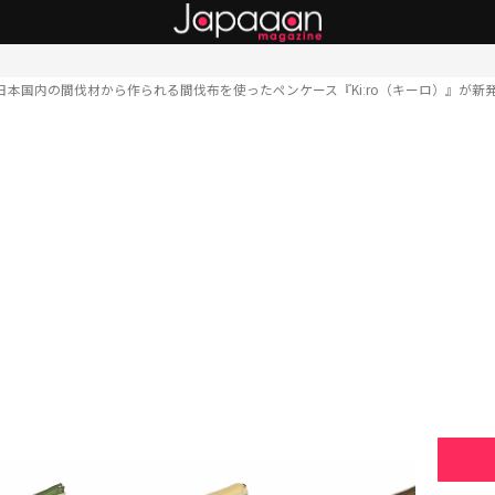
日本国内の間伐材から作られる間伐布を使ったペンケース『Kiːro（キーロ）』が新