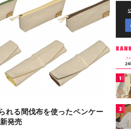
RAN
DA
2
1
2
られる間伐布を使ったペンケー
が新発売