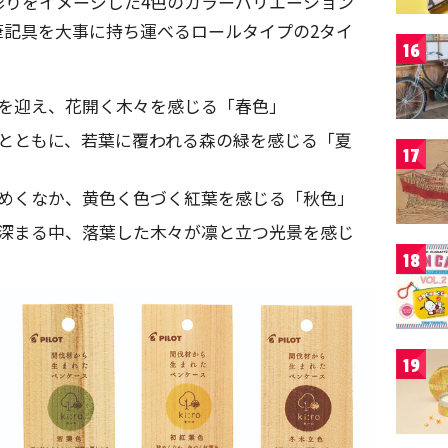
彩りをイメージした4色のカラーバリエーション
筆記具を大事に持ち運べるロールタイプの2タイ
16
春を迎え、花開く木々を感じる「春色」
とともに、若葉に覆われる森の緑を感じる「夏
17
めくなか、黄色く色づく紅葉を感じる「秋色」
深まる中、落葉した木々が凛と立つ光景を感じ
18
19