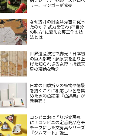
リー、マンゴー新発売
なぜ浅井の旧臣は秀吉に従っ
たのか？ 武力を使わず“自分
の味方”に変えた裏工作の技
法とは
世界遺産決定で脚光！日本初
の巨大都城・藤原京を創り上
げた知られざる女帝・持統天
皇の凄絶な執念
日本の四季折々の植物や情景
を描くことに相応しい色を集
めた水彩色鉛筆『色辞典』が
新発売！
コンビニおにぎりが文房具
に！コンビニの定番商品をモ
チーフにした文房具シリーズ
『ジムマート』誕生