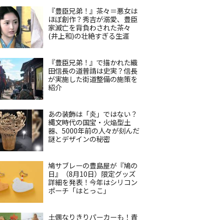
『豊臣兄弟！』茶々＝悪女は
ほぼ創作？秀吉が溺愛、豊臣
家滅亡を背負わされた茶々
(井上和)の壮絶すぎる生涯
『豊臣兄弟！』で描かれた織
田信長の道普請は史実？信長
が実施した街道整備の施策を
紹介
あの装飾は「炎」ではない？
縄文時代の国宝・火焔型土
器、5000年前の人々が刻んだ
謎とデザインの秘密
鳩サブレーの豊島屋が『鳩の
日』（8月10日）限定グッズ
詳細を発表！今年はシリコン
ポーチ「はとっこ」
土偶なりきりパーカーも！青