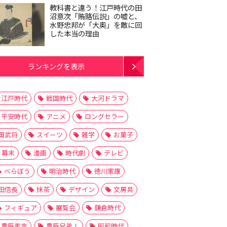
教科書と違う！江戸時代の田
沼意次「賄賂伝説」の嘘と、
水野忠邦が「大奥」を敵に回
した本当の理由
ランキングを表示
江戸時代
戦国時代
大河ドラマ
平安時代
アニメ
ロングセラー
国武将
スイーツ
雑学
お菓子
幕末
漫画
時代劇
テレビ
べらぼう
明治時代
徳川家康
田信長
抹茶
デザイン
文房具
フィギュア
展覧会
鎌倉時代
豊臣秀吉
豊臣兄弟！
昭和時代