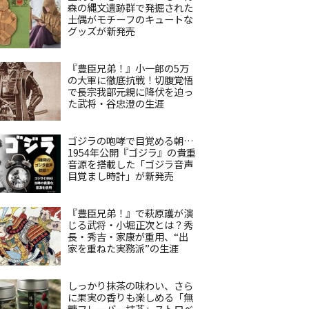
森の縄文遺跡群で発掘された
土偶がモチーフのキュートな
グッズが新発売
『豊臣兄弟！』小一郎の5万
の大軍に徹底抗戦！切腹覚悟
で長宗我部元親に降伏を迫っ
た武将・谷忠澄の生涯
ゴジラの咆哮で目覚める朝…
1954年公開『ゴジラ』の貴重
音源を搭載した「ゴジラ音声
目覚まし時計」が新発売
『豊臣兄弟！』で萩原護が演
じる武将・小堀正次とは？秀
長・秀吉・家康が重用、“出
家を重ねた実務派”の生涯
しっかり抹茶の味わい、さら
に果実の香りも楽しめる「無
糖フレーバー抹茶」ストロベ