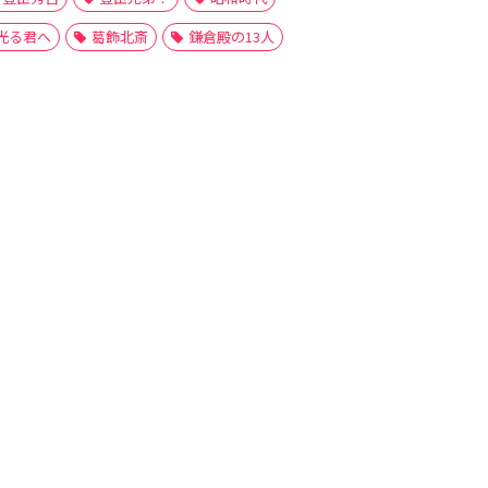
光る君へ
葛飾北斎
鎌倉殿の13人