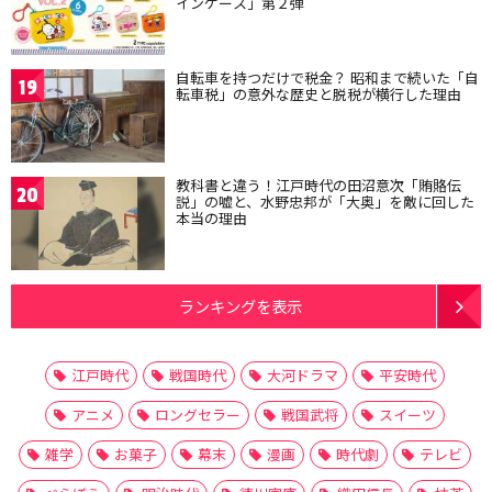
インケース」第２弾
自転車を持つだけで税金？ 昭和まで続いた「自
19
転車税」の意外な歴史と脱税が横行した理由
教科書と違う！江戸時代の田沼意次「賄賂伝
20
説」の嘘と、水野忠邦が「大奥」を敵に回した
本当の理由
ランキングを表示
江戸時代
戦国時代
大河ドラマ
平安時代
アニメ
ロングセラー
戦国武将
スイーツ
雑学
お菓子
幕末
漫画
時代劇
テレビ