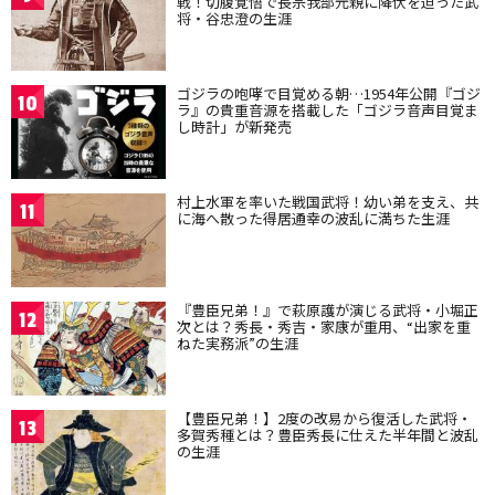
戦！切腹覚悟で長宗我部元親に降伏を迫った武
将・谷忠澄の生涯
ゴジラの咆哮で目覚める朝…1954年公開『ゴジ
10
ラ』の貴重音源を搭載した「ゴジラ音声目覚ま
し時計」が新発売
村上水軍を率いた戦国武将！幼い弟を支え、共
11
に海へ散った得居通幸の波乱に満ちた生涯
『豊臣兄弟！』で萩原護が演じる武将・小堀正
12
次とは？秀長・秀吉・家康が重用、“出家を重
ねた実務派”の生涯
【豊臣兄弟！】2度の改易から復活した武将・
13
多賀秀種とは？豊臣秀長に仕えた半年間と波乱
の生涯