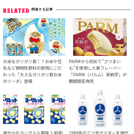
関連する記事
RELATED
お米なガリガリ君！？お米や豆
PARMから初めて”さつまい
乳など植物性原料の使用にこだ
も”を使用した新フレーバー
わった「大人なガリガリ君お米
「PARM（パルム）安納芋」が
のソーダ」登場
期間限定発売
爽やかなヨーグルト風味♪ 昭和
1989年の三ツ矢サイダーを現代