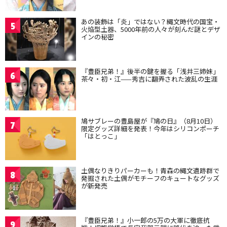
あの装飾は「炎」ではない？縄文時代の国宝・
5
火焔型土器、5000年前の人々が刻んだ謎とデザ
インの秘密
『豊臣兄弟！』後半の鍵を握る「浅井三姉妹」
6
茶々・初・江——秀吉に翻弄された波乱の生涯
鳩サブレーの豊島屋が『鳩の日』（8月10日）
7
限定グッズ詳細を発表！今年はシリコンポーチ
「はとっこ」
土偶なりきりパーカーも！青森の縄文遺跡群で
8
発掘された土偶がモチーフのキュートなグッズ
が新発売
『豊臣兄弟！』小一郎の5万の大軍に徹底抗
9