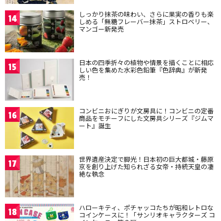
しっかり抹茶の味わい、さらに果実の香りも楽
14
しめる「無糖フレーバー抹茶」ストロベリー、
マンゴー新発売
日本の四季折々の植物や情景を描くことに相応
15
しい色を集めた水彩色鉛筆『色辞典』が新発
売！
コンビニおにぎりが文房具に！コンビニの定番
16
商品をモチーフにした文房具シリーズ『ジムマ
ート』誕生
世界遺産決定で脚光！日本初の巨大都城・藤原
17
京を創り上げた知られざる女帝・持統天皇の凄
絶な執念
ハローキティ、ポチャッコたちが昭和レトロな
18
コインケースに！「サンリオキャラクターズ コ