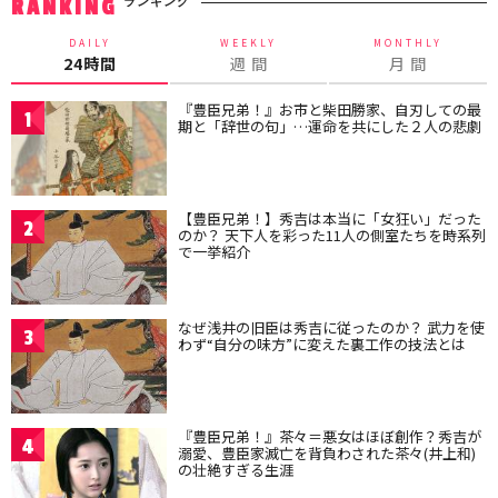
ランキング
RANKING
DAILY
WEEKLY
MONTHLY
24時間
週 間
月 間
『豊臣兄弟！』お市と柴田勝家、自刃しての最
1
期と「辞世の句」…運命を共にした２人の悲劇
【豊臣兄弟！】秀吉は本当に「女狂い」だった
2
のか？ 天下人を彩った11人の側室たちを時系列
で一挙紹介
なぜ浅井の旧臣は秀吉に従ったのか？ 武力を使
3
わず“自分の味方”に変えた裏工作の技法とは
『豊臣兄弟！』茶々＝悪女はほぼ創作？秀吉が
4
溺愛、豊臣家滅亡を背負わされた茶々(井上和)
の壮絶すぎる生涯