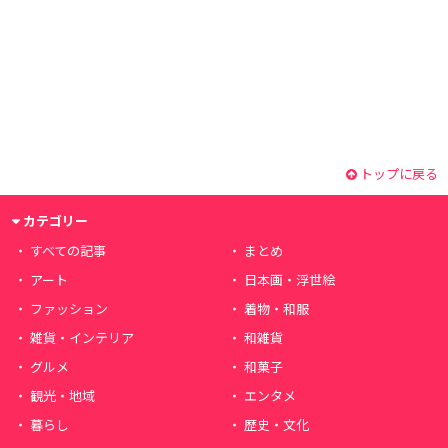
トップに戻る
カテゴリー
すべての記事
まとめ
アート
日本画・浮世絵
ファッション
着物・和服
雑貨・インテリア
和雑貨
グルメ
和菓子
観光・地域
エンタメ
暮らし
歴史・文化