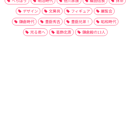
べらぼう
明治時代
徳川家康
織田信長
抹茶
デザイン
文房具
フィギュア
展覧会
鎌倉時代
豊臣秀吉
豊臣兄弟！
昭和時代
光る君へ
葛飾北斎
鎌倉殿の13人