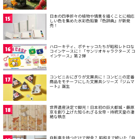
日本の四季折々の植物や情景を描くことに相応
15
しい色を集めた水彩色鉛筆『色辞典』が新発
売！
ハローキティ、ポチャッコたちが昭和レトロな
16
コインケースに！「サンリオキャラクターズ コ
インケース」第２弾
コンビニおにぎりが文房具に！コンビニの定番
17
商品をモチーフにした文房具シリーズ『ジムマ
ート』誕生
世界遺産決定で脚光！日本初の巨大都城・藤原
18
京を創り上げた知られざる女帝・持統天皇の凄
絶な執念
自転車を持つだけで税金？ 昭和まで続いた「自