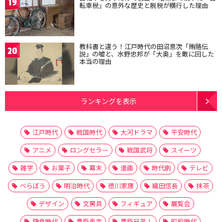
19
転車税」の意外な歴史と脱税が横行した理由
教科書と違う！江戸時代の田沼意次「賄賂伝
20
説」の嘘と、水野忠邦が「大奥」を敵に回した
本当の理由
ランキングを表示
江戸時代
戦国時代
大河ドラマ
平安時代
アニメ
ロングセラー
戦国武将
スイーツ
雑学
お菓子
幕末
漫画
時代劇
テレビ
べらぼう
明治時代
徳川家康
織田信長
抹茶
デザイン
文房具
フィギュア
展覧会
鎌倉時代
豊臣秀吉
豊臣兄弟！
昭和時代