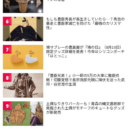
もしも豊臣秀長が長生きしていたら…？秀吉の
6
暴走と豊臣家滅亡を防げた「最強のカリスマ
性」
鳩サブレーの豊島屋が『鳩の日』（8月10日）
7
限定グッズ詳細を発表！今年はシリコンポーチ
「はとっこ」
『豊臣兄弟！』小一郎の5万の大軍に徹底抗
8
戦！切腹覚悟で長宗我部元親に降伏を迫った武
将・谷忠澄の生涯
土偶なりきりパーカーも！青森の縄文遺跡群で
9
発掘された土偶がモチーフのキュートなグッズ
が新発売