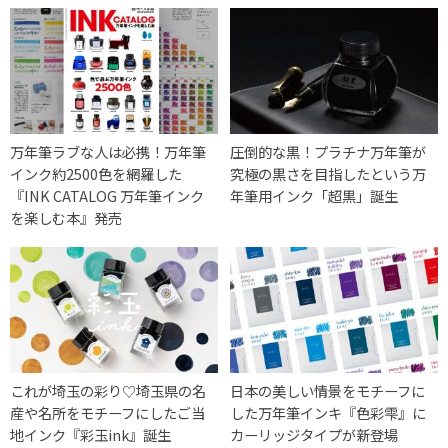
万年筆ラブな人は必携！万年筆
圧倒的な黒！プラチナ万年筆が
インク約2500色を網羅した
究極の黒さを目指したという万
『INK CATALOG 万年筆インク
年筆用インク「超黒」誕生
を楽しむ本』発売
これが埼玉の彩り♡埼玉県の名
日本の美しい情景をモチーフに
産や名所をモチーフにしたご当
した万年筆インキ『色彩雫』に
地インク『彩玉ink』誕生
カーリッジタイプが新登場