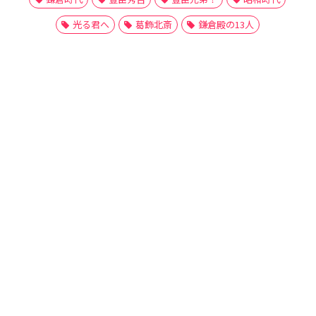
光る君へ
葛飾北斎
鎌倉殿の13人