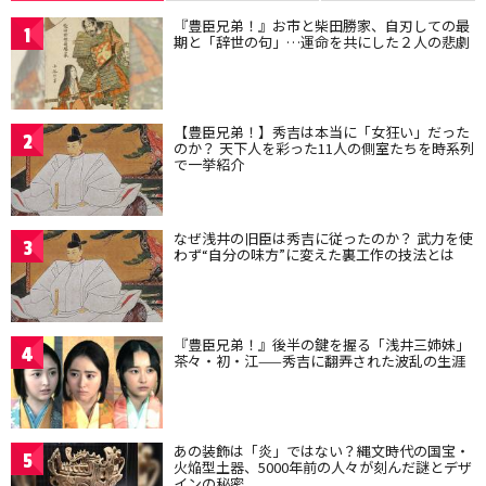
『豊臣兄弟！』お市と柴田勝家、自刃しての最
1
期と「辞世の句」…運命を共にした２人の悲劇
【豊臣兄弟！】秀吉は本当に「女狂い」だった
2
のか？ 天下人を彩った11人の側室たちを時系列
で一挙紹介
なぜ浅井の旧臣は秀吉に従ったのか？ 武力を使
3
わず“自分の味方”に変えた裏工作の技法とは
『豊臣兄弟！』後半の鍵を握る「浅井三姉妹」
4
茶々・初・江——秀吉に翻弄された波乱の生涯
あの装飾は「炎」ではない？縄文時代の国宝・
5
火焔型土器、5000年前の人々が刻んだ謎とデザ
インの秘密