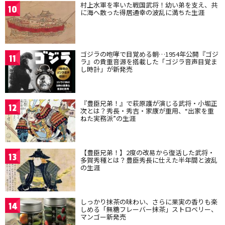
村上水軍を率いた戦国武将！幼い弟を支え、共
10
に海へ散った得居通幸の波乱に満ちた生涯
ゴジラの咆哮で目覚める朝…1954年公開『ゴジ
11
ラ』の貴重音源を搭載した「ゴジラ音声目覚ま
し時計」が新発売
『豊臣兄弟！』で萩原護が演じる武将・小堀正
12
次とは？秀長・秀吉・家康が重用、“出家を重
ねた実務派”の生涯
【豊臣兄弟！】2度の改易から復活した武将・
13
多賀秀種とは？豊臣秀長に仕えた半年間と波乱
の生涯
しっかり抹茶の味わい、さらに果実の香りも楽
14
しめる「無糖フレーバー抹茶」ストロベリー、
マンゴー新発売