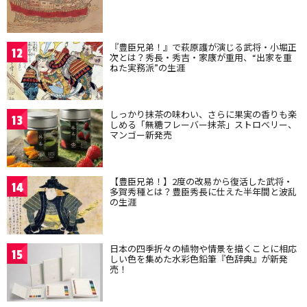
『豊臣兄弟！』で萩原護が演じる武将・小堀正
12
次とは？秀長・秀吉・家康が重用、“出家を重
ねた実務派”の生涯
しっかり抹茶の味わい、さらに果実の香りも楽
13
しめる「無糖フレーバー抹茶」ストロベリー、
マンゴー新発売
【豊臣兄弟！】2度の改易から復活した武将・
14
多賀秀種とは？豊臣秀長に仕えた半年間と波乱
の生涯
日本の四季折々の植物や情景を描くことに相応
15
しい色を集めた水彩色鉛筆『色辞典』が新発
売！