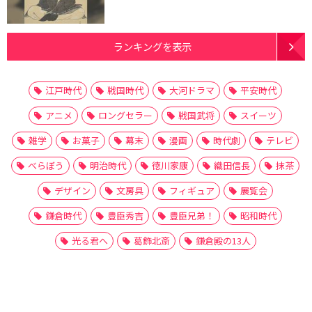
ランキングを表示
江戸時代
戦国時代
大河ドラマ
平安時代
アニメ
ロングセラー
戦国武将
スイーツ
雑学
お菓子
幕末
漫画
時代劇
テレビ
べらぼう
明治時代
徳川家康
織田信長
抹茶
デザイン
文房具
フィギュア
展覧会
鎌倉時代
豊臣秀吉
豊臣兄弟！
昭和時代
光る君へ
葛飾北斎
鎌倉殿の13人