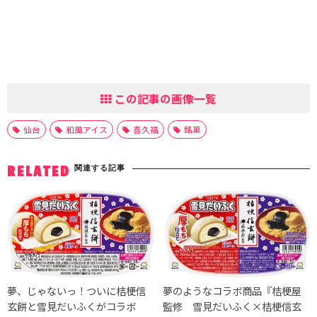
この記事の画像一覧
仙台
和風アイス
喜久福
銘菓
関連する記事
RELATED
夢、じゃないっ！ついに桔梗信
夢のようなコラボ商品『桔梗屋
玄餅と雪見だいふくがコラボ
監修 雪見だいふく×桔梗信玄