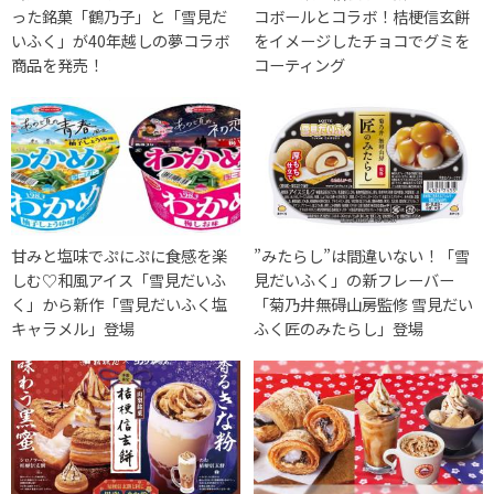
った銘菓「鶴乃子」と「雪見だ
コボールとコラボ！桔梗信玄餅
いふく」が40年越しの夢コラボ
をイメージしたチョコでグミを
商品を発売！
コーティング
甘みと塩味でぷにぷに食感を楽
”みたらし”は間違いない！「雪
しむ♡和風アイス「雪見だいふ
見だいふく」の新フレーバー
く」から新作「雪見だいふく塩
「菊乃井無碍山房監修 雪見だい
キャラメル」登場
ふく匠のみたらし」登場