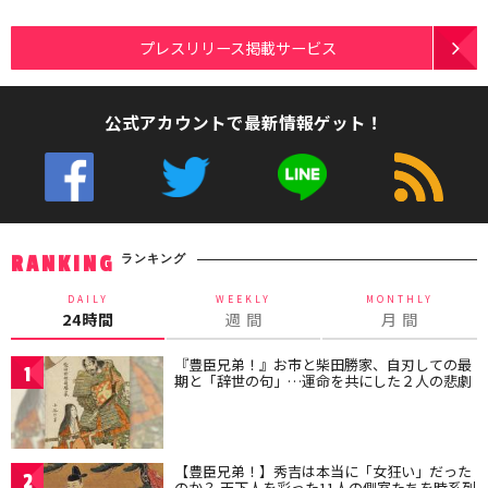
プレスリリース掲載サービス
公式アカウントで最新情報ゲット！
ランキング
RANKING
DAILY
WEEKLY
MONTHLY
24時間
週 間
月 間
『豊臣兄弟！』お市と柴田勝家、自刃しての最
1
期と「辞世の句」…運命を共にした２人の悲劇
【豊臣兄弟！】秀吉は本当に「女狂い」だった
2
のか？ 天下人を彩った11人の側室たちを時系列