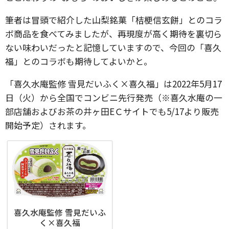
筆者は冒頭で紹介した山梨銘菓「桔梗信玄餅」とのコラ
ボ商品を食べてみましたが、再現度が高く期待を裏切ら
ない味わいだったと記憶していますので、今回の「喜久
福」とのコラボも期待してよいかと。
「喜久水庵監修 雪見だいふく×喜久福」は2022年5月17
日（火）から全国でコンビニ先行発売（※喜久水庵の一
部店舗およびお茶の井ヶ田EＣサイトでも5/17より販売
開始予定）されます。
喜久水庵監修 雪見だいふ
く×喜久福