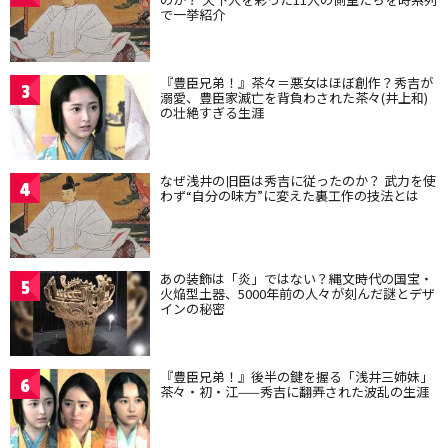
で一挙紹介
『豊臣兄弟！』茶々＝悪女はほぼ創作？秀吉が
3
溺愛、豊臣家滅亡を背負わされた茶々(井上和)
の壮絶すぎる生涯
なぜ浅井の旧臣は秀吉に従ったのか？ 武力を使
4
わず“自分の味方”に変えた裏工作の技法とは
あの装飾は「炎」ではない？縄文時代の国宝・
5
火焔型土器、5000年前の人々が刻んだ謎とデザ
インの秘密
『豊臣兄弟！』後半の鍵を握る「浅井三姉妹」
6
茶々・初・江——秀吉に翻弄された波乱の生涯