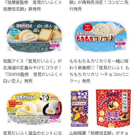
『桔梗屋監修 雪見だいふく×
餅』が再発売決定！コンビニ先
桔梗信玄餅』新発売
行発売
和風アイス「雪見だいふく」が
もちもち＆カリカリを一緒に味
北海道の定番みやげとコラボ！
わう新食感♡「雪見だいふく も
「ISHIYA監修 雪見だいふく×
ちもちカリカリ ～チョコinバニ
白い恋人」発売
ラ～」発売
雪見だいふく誕生のヒントにな
山梨銘菓「桔梗信玄餅」がチョ