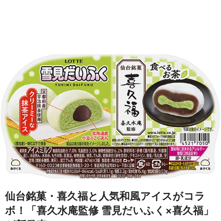
仙台銘菓・喜久福と人気和風アイスがコラ
ボ！「喜久水庵監修 雪見だいふく×喜久福」