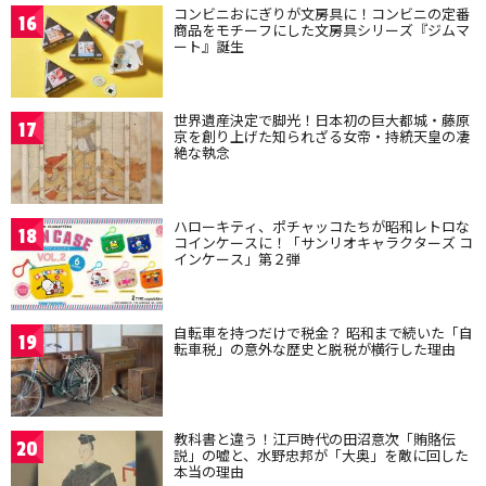
コンビニおにぎりが文房具に！コンビニの定番
16
商品をモチーフにした文房具シリーズ『ジムマ
ート』誕生
世界遺産決定で脚光！日本初の巨大都城・藤原
17
京を創り上げた知られざる女帝・持統天皇の凄
絶な執念
ハローキティ、ポチャッコたちが昭和レトロな
18
コインケースに！「サンリオキャラクターズ コ
インケース」第２弾
自転車を持つだけで税金？ 昭和まで続いた「自
19
転車税」の意外な歴史と脱税が横行した理由
教科書と違う！江戸時代の田沼意次「賄賂伝
20
説」の嘘と、水野忠邦が「大奥」を敵に回した
本当の理由