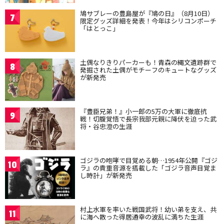
鳩サブレーの豊島屋が『鳩の日』（8月10日）
7
限定グッズ詳細を発表！今年はシリコンポーチ
「はとっこ」
土偶なりきりパーカーも！青森の縄文遺跡群で
8
発掘された土偶がモチーフのキュートなグッズ
が新発売
『豊臣兄弟！』小一郎の5万の大軍に徹底抗
9
戦！切腹覚悟で長宗我部元親に降伏を迫った武
将・谷忠澄の生涯
ゴジラの咆哮で目覚める朝…1954年公開『ゴジ
10
ラ』の貴重音源を搭載した「ゴジラ音声目覚ま
し時計」が新発売
村上水軍を率いた戦国武将！幼い弟を支え、共
11
に海へ散った得居通幸の波乱に満ちた生涯