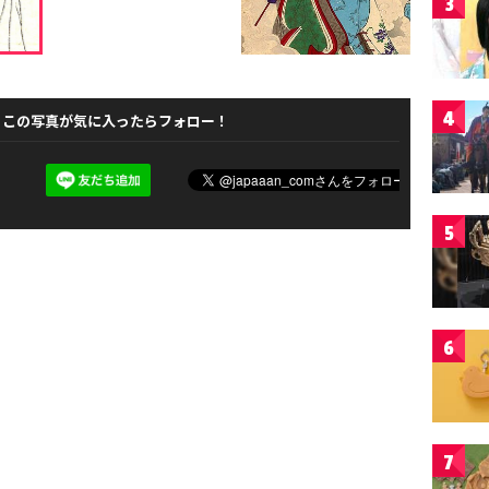
3
4
この写真が気に入ったらフォロー！
5
6
7