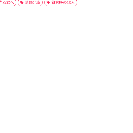
光る君へ
葛飾北斎
鎌倉殿の13人