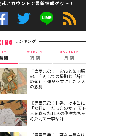
公式アカウントで最新情報ゲット！
ランキング
KING
ILY
WEEKLY
MONTHLY
4時間
週 間
月 間
『豊臣兄弟！』お市と柴田勝
家、自刃しての最期と「辞世
の句」…運命を共にした２人
の悲劇
【豊臣兄弟！】秀吉は本当に
「女狂い」だったのか？ 天下
人を彩った11人の側室たちを
時系列で一挙紹介
『豊臣兄弟！』茶々＝悪女は