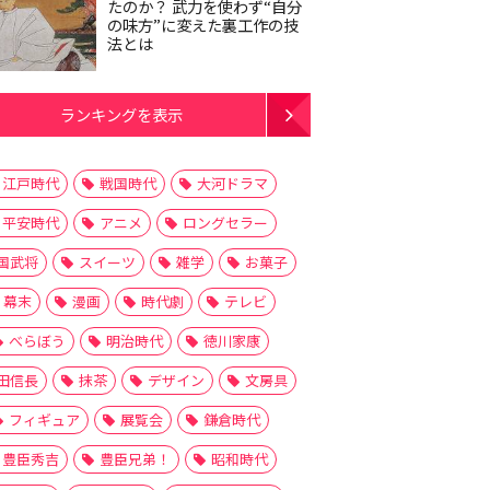
たのか？ 武力を使わず“自分
の味方”に変えた裏工作の技
法とは
ランキングを表示
江戸時代
戦国時代
大河ドラマ
平安時代
アニメ
ロングセラー
国武将
スイーツ
雑学
お菓子
幕末
漫画
時代劇
テレビ
べらぼう
明治時代
徳川家康
田信長
抹茶
デザイン
文房具
フィギュア
展覧会
鎌倉時代
豊臣秀吉
豊臣兄弟！
昭和時代