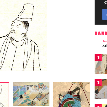
RAN
DA
2
1
2