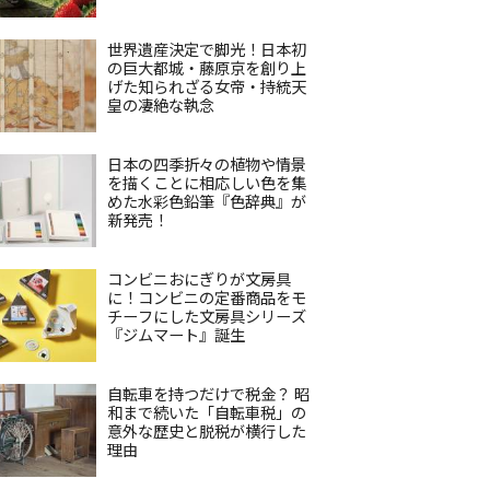
世界遺産決定で脚光！日本初
の巨大都城・藤原京を創り上
げた知られざる女帝・持統天
皇の凄絶な執念
日本の四季折々の植物や情景
を描くことに相応しい色を集
めた水彩色鉛筆『色辞典』が
新発売！
コンビニおにぎりが文房具
に！コンビニの定番商品をモ
チーフにした文房具シリーズ
『ジムマート』誕生
自転車を持つだけで税金？ 昭
和まで続いた「自転車税」の
意外な歴史と脱税が横行した
理由