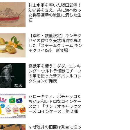
村上水軍を率いた戦国武将！
幼い弟を支え、共に海へ散っ
た得居通幸の波乱に満ちた生
涯
【季節・数量限定】キンモク
セイの香りを天然精油で再現
した「スチームクリーム キン
モクセイ&茶」新登場
怪獣革を纏う！ダダ、エレキ
ング…ウルトラ怪獣モチーフ
の革を使った新アパレルコレ
クションが発表
ハローキティ、ポチャッコた
ちが昭和レトロなコインケー
スに！「サンリオキャラクタ
ーズ コインケース」第２弾
なぜ浅井の旧臣は秀吉に従っ