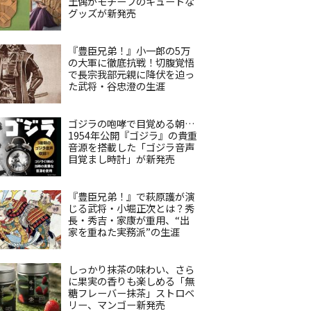
土偶がモチーフのキュートな
グッズが新発売
『豊臣兄弟！』小一郎の5万
の大軍に徹底抗戦！切腹覚悟
で長宗我部元親に降伏を迫っ
た武将・谷忠澄の生涯
ゴジラの咆哮で目覚める朝…
1954年公開『ゴジラ』の貴重
音源を搭載した「ゴジラ音声
目覚まし時計」が新発売
『豊臣兄弟！』で萩原護が演
じる武将・小堀正次とは？秀
長・秀吉・家康が重用、“出
家を重ねた実務派”の生涯
しっかり抹茶の味わい、さら
に果実の香りも楽しめる「無
糖フレーバー抹茶」ストロベ
リー、マンゴー新発売