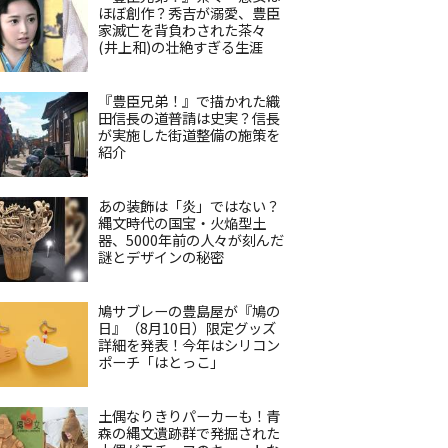
ほぼ創作？秀吉が溺愛、豊臣
家滅亡を背負わされた茶々
(井上和)の壮絶すぎる生涯
『豊臣兄弟！』で描かれた織
田信長の道普請は史実？信長
が実施した街道整備の施策を
紹介
あの装飾は「炎」ではない？
縄文時代の国宝・火焔型土
器、5000年前の人々が刻んだ
謎とデザインの秘密
鳩サブレーの豊島屋が『鳩の
日』（8月10日）限定グッズ
詳細を発表！今年はシリコン
ポーチ「はとっこ」
土偶なりきりパーカーも！青
森の縄文遺跡群で発掘された