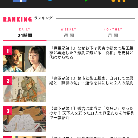
ランキング
RANKING
DAILY
WEEKLY
MONTHLY
24時間
週 間
月 間
『豊臣兄弟！』なぜお市は秀吉の勧めで柴田勝
1
家と再婚した？悲劇に繋がる「真相」を史料と
伏線から探る
『豊臣兄弟！』お市と柴田勝家、自刃しての最
2
期と「辞世の句」…運命を共にした２人の悲劇
【豊臣兄弟！】秀吉は本当に「女狂い」だった
3
のか？ 天下人を彩った11人の側室たちを時系列
で一挙紹介