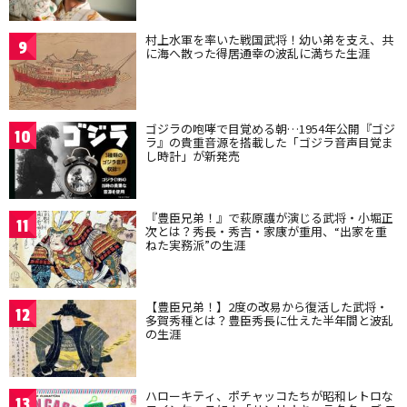
村上水軍を率いた戦国武将！幼い弟を支え、共
9
に海へ散った得居通幸の波乱に満ちた生涯
ゴジラの咆哮で目覚める朝…1954年公開『ゴジ
10
ラ』の貴重音源を搭載した「ゴジラ音声目覚ま
し時計」が新発売
『豊臣兄弟！』で萩原護が演じる武将・小堀正
11
次とは？秀長・秀吉・家康が重用、“出家を重
ねた実務派”の生涯
【豊臣兄弟！】2度の改易から復活した武将・
12
多賀秀種とは？豊臣秀長に仕えた半年間と波乱
の生涯
ハローキティ、ポチャッコたちが昭和レトロな
13