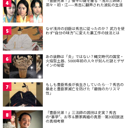
『豊臣兄弟！』後半の鍵を握る「浅井三姉妹」
4
茶々・初・江——秀吉に翻弄された波乱の生涯
なぜ浅井の旧臣は秀吉に従ったのか？ 武力を使
5
わず“自分の味方”に変えた裏工作の技法とは
あの装飾は「炎」ではない？縄文時代の国宝・
6
火焔型土器、5000年前の人々が刻んだ謎とデザ
インの秘密
もしも豊臣秀長が長生きしていたら…？秀吉の
7
暴走と豊臣家滅亡を防げた「最強のカリスマ
性」
『豊臣兄弟！』三法師の誘拐は史実？秀吉
8
の“暴挙”、お市＆勝家再婚の真意…第30回放送
の真相考察