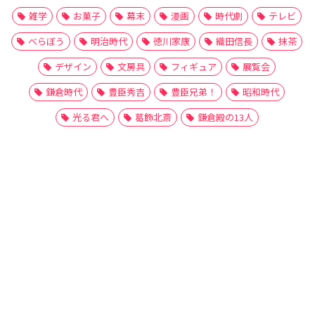
雑学
お菓子
幕末
漫画
時代劇
テレビ
べらぼう
明治時代
徳川家康
織田信長
抹茶
デザイン
文房具
フィギュア
展覧会
鎌倉時代
豊臣秀吉
豊臣兄弟！
昭和時代
光る君へ
葛飾北斎
鎌倉殿の13人