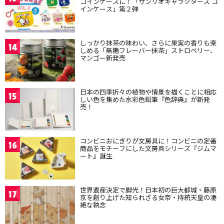
コインケースに！「サンリオキャラクターズ コ
インケース」第２弾
しっかり抹茶の味わい、さらに果実の香りも楽
14
しめる「無糖フレーバー抹茶」ストロベリー、
マンゴー新発売
日本の四季折々の植物や情景を描くことに相応
15
しい色を集めた水彩色鉛筆『色辞典』が新発
売！
コンビニおにぎりが文房具に！コンビニの定番
16
商品をモチーフにした文房具シリーズ『ジムマ
ート』誕生
世界遺産決定で脚光！日本初の巨大都城・藤原
17
京を創り上げた知られざる女帝・持統天皇の凄
絶な執念