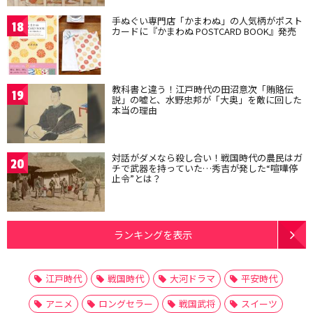
手ぬぐい専門店「かまわぬ」の人気柄がポスト
18
カードに『かまわぬ POSTCARD BOOK』発売
教科書と違う！江戸時代の田沼意次「賄賂伝
19
説」の嘘と、水野忠邦が「大奥」を敵に回した
本当の理由
対話がダメなら殺し合い！戦国時代の農民はガ
20
チで武器を持っていた…秀吉が発した“喧嘩停
止令”とは？
ランキングを表示
江戸時代
戦国時代
大河ドラマ
平安時代
アニメ
ロングセラー
戦国武将
スイーツ