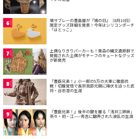
鳩サブレーの豊島屋が『鳩の日』（8月10日）
6
限定グッズ詳細を発表！今年はシリコンポーチ
「はとっこ」
土偶なりきりパーカーも！青森の縄文遺跡群で
7
発掘された土偶がモチーフのキュートなグッズ
が新発売
『豊臣兄弟！』小一郎の5万の大軍に徹底抗
8
戦！切腹覚悟で長宗我部元親に降伏を迫った武
将・谷忠澄の生涯
『豊臣兄弟！』後半の鍵を握る「浅井三姉妹」
9
茶々・初・江——秀吉に翻弄された波乱の生涯