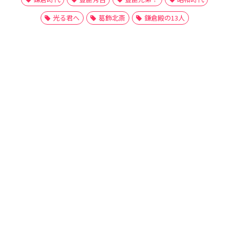
光る君へ
葛飾北斎
鎌倉殿の13人