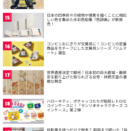
日本の四季折々の植物や情景を描くことに相応
15
しい色を集めた水彩色鉛筆『色辞典』が新発
売！
コンビニおにぎりが文房具に！コンビニの定番
16
商品をモチーフにした文房具シリーズ『ジムマ
ート』誕生
世界遺産決定で脚光！日本初の巨大都城・藤原
17
京を創り上げた知られざる女帝・持統天皇の凄
絶な執念
ハローキティ、ポチャッコたちが昭和レトロな
18
コインケースに！「サンリオキャラクターズ コ
インケース」第２弾
自転車を持つだけで税金？ 昭和まで続いた「自