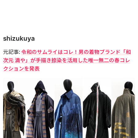
shizukuya
元記事:
令和のサムライはコレ！男の着物ブランド「和
次元 滴や」が手描き捺染を活用した唯一無二の春コレ
クションを発表