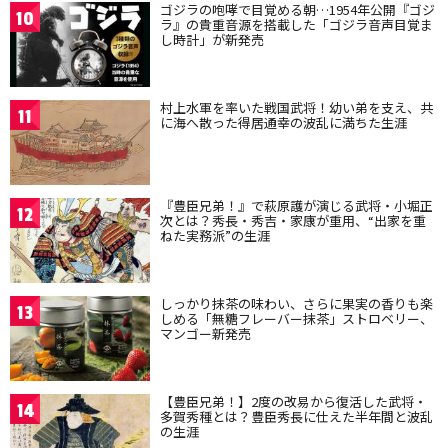
ゴジラの咆哮で目覚める朝…1954年公開『ゴジ
10
ラ』の貴重音源を搭載した「ゴジラ音声目覚ま
し時計」が新発売
村上水軍を率いた戦国武将！幼い弟を支え、共
11
に海へ散った得居通幸の波乱に満ちた生涯
『豊臣兄弟！』で萩原護が演じる武将・小堀正
12
次とは？秀長・秀吉・家康が重用、“出家を重
ねた実務派”の生涯
しっかり抹茶の味わい、さらに果実の香りも楽
13
しめる「無糖フレーバー抹茶」ストロベリー、
マンゴー新発売
【豊臣兄弟！】2度の改易から復活した武将・
14
多賀秀種とは？豊臣秀長に仕えた半年間と波乱
の生涯