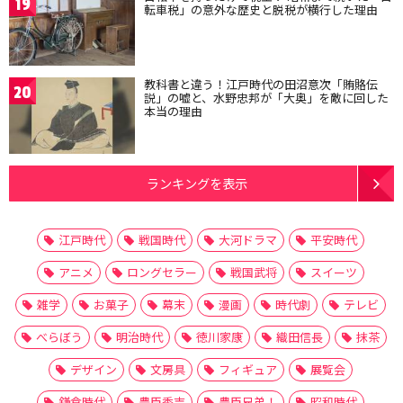
19
転車税」の意外な歴史と脱税が横行した理由
教科書と違う！江戸時代の田沼意次「賄賂伝
20
説」の嘘と、水野忠邦が「大奥」を敵に回した
本当の理由
ランキングを表示
江戸時代
戦国時代
大河ドラマ
平安時代
アニメ
ロングセラー
戦国武将
スイーツ
雑学
お菓子
幕末
漫画
時代劇
テレビ
べらぼう
明治時代
徳川家康
織田信長
抹茶
デザイン
文房具
フィギュア
展覧会
鎌倉時代
豊臣秀吉
豊臣兄弟！
昭和時代