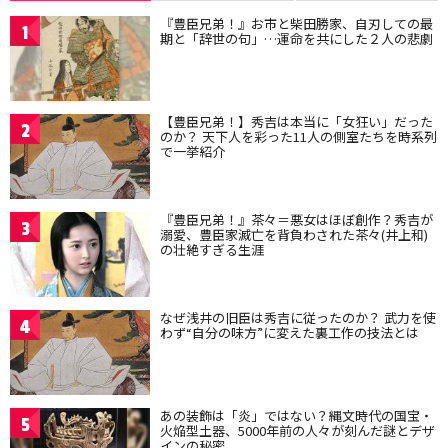
『豊臣兄弟！』お市と柴田勝家、自刃しての最
1
期と「辞世の句」…運命を共にした２人の悲劇
【豊臣兄弟！】秀吉は本当に「女狂い」だった
2
のか？ 天下人を彩った11人の側室たちを時系列
で一挙紹介
『豊臣兄弟！』茶々＝悪女はほぼ創作？秀吉が
3
溺愛、豊臣家滅亡を背負わされた茶々(井上和)
の壮絶すぎる生涯
なぜ浅井の旧臣は秀吉に従ったのか？ 武力を使
4
わず“自分の味方”に変えた裏工作の技法とは
あの装飾は「炎」ではない？縄文時代の国宝・
5
火焔型土器、5000年前の人々が刻んだ謎とデザ
インの秘密