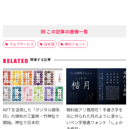
この記事の画像一覧
ウェブサービス
日本語
無料フォント
関連する記事
RELATED
NFTを活用した「デジタル御朱
無料版アリ商用可！手書き字を
印」の頒布が三重県・竹神社で
元に作られた月のように凛々し
開始。神社で日本初
いペン字楷書フォント「しょか
き楷月」