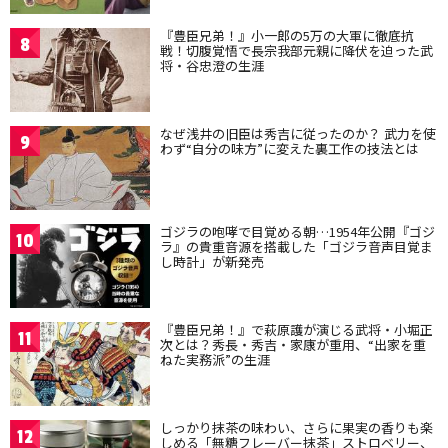
『豊臣兄弟！』小一郎の5万の大軍に徹底抗
8
戦！切腹覚悟で長宗我部元親に降伏を迫った武
将・谷忠澄の生涯
なぜ浅井の旧臣は秀吉に従ったのか？ 武力を使
9
わず“自分の味方”に変えた裏工作の技法とは
ゴジラの咆哮で目覚める朝…1954年公開『ゴジ
10
ラ』の貴重音源を搭載した「ゴジラ音声目覚ま
し時計」が新発売
『豊臣兄弟！』で萩原護が演じる武将・小堀正
11
次とは？秀長・秀吉・家康が重用、“出家を重
ねた実務派”の生涯
しっかり抹茶の味わい、さらに果実の香りも楽
12
しめる「無糖フレーバー抹茶」ストロベリー、