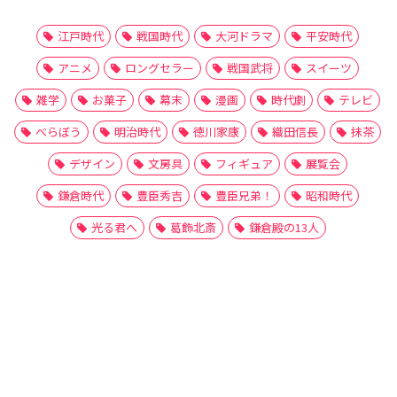
江戸時代
戦国時代
大河ドラマ
平安時代
アニメ
ロングセラー
戦国武将
スイーツ
雑学
お菓子
幕末
漫画
時代劇
テレビ
べらぼう
明治時代
徳川家康
織田信長
抹茶
デザイン
文房具
フィギュア
展覧会
鎌倉時代
豊臣秀吉
豊臣兄弟！
昭和時代
光る君へ
葛飾北斎
鎌倉殿の13人