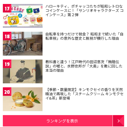
ハローキティ、ポチャッコたちが昭和レトロな
17
コインケースに！「サンリオキャラクターズ コ
インケース」第２弾
自転車を持つだけで税金？ 昭和まで続いた「自
18
転車税」の意外な歴史と脱税が横行した理由
教科書と違う！江戸時代の田沼意次「賄賂伝
19
説」の嘘と、水野忠邦が「大奥」を敵に回した
本当の理由
【季節・数量限定】キンモクセイの香りを天然
20
精油で再現した「スチームクリーム キンモクセ
イ&茶」新登場
ランキングを表示