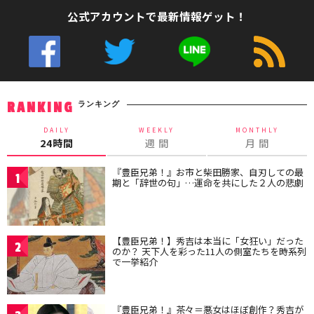
公式アカウントで最新情報ゲット！
ランキング
RANKING
DAILY
WEEKLY
MONTHLY
24時間
週 間
月 間
『豊臣兄弟！』お市と柴田勝家、自刃しての最
1
期と「辞世の句」…運命を共にした２人の悲劇
【豊臣兄弟！】秀吉は本当に「女狂い」だった
2
のか？ 天下人を彩った11人の側室たちを時系列
で一挙紹介
『豊臣兄弟！』茶々＝悪女はほぼ創作？秀吉が