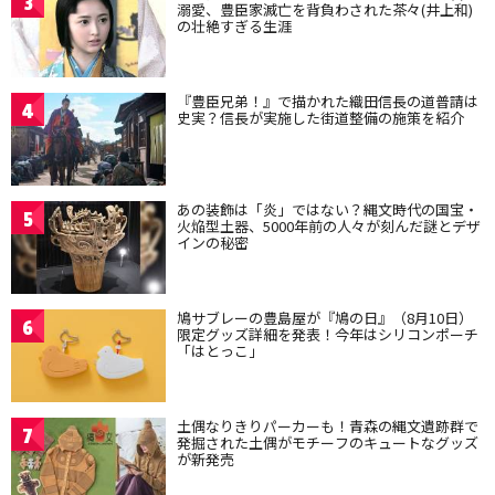
3
溺愛、豊臣家滅亡を背負わされた茶々(井上和)
の壮絶すぎる生涯
『豊臣兄弟！』で描かれた織田信長の道普請は
4
史実？信長が実施した街道整備の施策を紹介
あの装飾は「炎」ではない？縄文時代の国宝・
5
火焔型土器、5000年前の人々が刻んだ謎とデザ
インの秘密
鳩サブレーの豊島屋が『鳩の日』（8月10日）
6
限定グッズ詳細を発表！今年はシリコンポーチ
「はとっこ」
土偶なりきりパーカーも！青森の縄文遺跡群で
7
発掘された土偶がモチーフのキュートなグッズ
が新発売