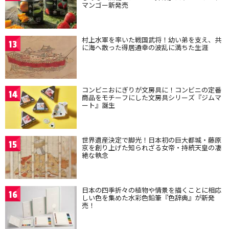
マンゴー新発売
村上水軍を率いた戦国武将！幼い弟を支え、共
13
に海へ散った得居通幸の波乱に満ちた生涯
コンビニおにぎりが文房具に！コンビニの定番
14
商品をモチーフにした文房具シリーズ『ジムマ
ート』誕生
世界遺産決定で脚光！日本初の巨大都城・藤原
15
京を創り上げた知られざる女帝・持統天皇の凄
絶な執念
日本の四季折々の植物や情景を描くことに相応
16
しい色を集めた水彩色鉛筆『色辞典』が新発
売！