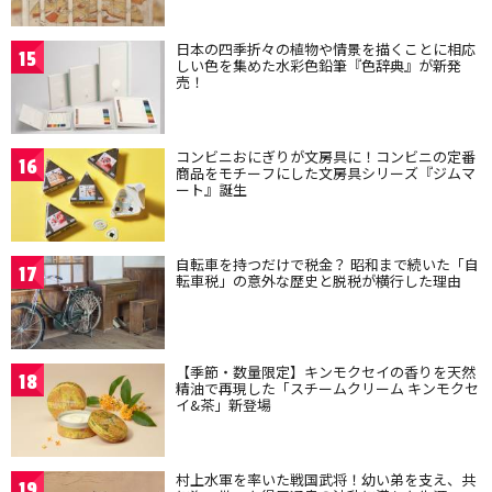
日本の四季折々の植物や情景を描くことに相応
15
しい色を集めた水彩色鉛筆『色辞典』が新発
売！
コンビニおにぎりが文房具に！コンビニの定番
16
商品をモチーフにした文房具シリーズ『ジムマ
ート』誕生
自転車を持つだけで税金？ 昭和まで続いた「自
17
転車税」の意外な歴史と脱税が横行した理由
【季節・数量限定】キンモクセイの香りを天然
18
精油で再現した「スチームクリーム キンモクセ
イ&茶」新登場
村上水軍を率いた戦国武将！幼い弟を支え、共
19