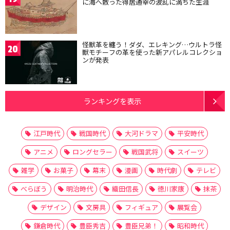
に海へ散った得居通幸の波乱に満ちた生涯
怪獣革を纏う！ダダ、エレキング…ウルトラ怪
20
獣モチーフの革を使った新アパレルコレクショ
ンが発表
ランキングを表示
江戸時代
戦国時代
大河ドラマ
平安時代
アニメ
ロングセラー
戦国武将
スイーツ
雑学
お菓子
幕末
漫画
時代劇
テレビ
べらぼう
明治時代
織田信長
徳川家康
抹茶
デザイン
文房具
フィギュア
展覧会
鎌倉時代
豊臣秀吉
豊臣兄弟！
昭和時代