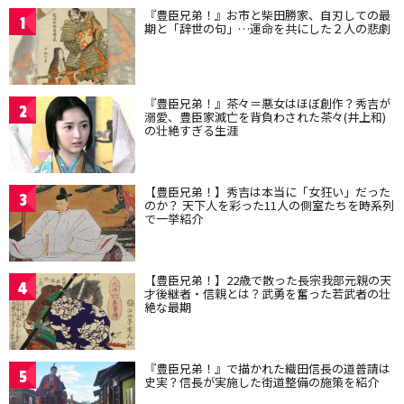
『豊臣兄弟！』お市と柴田勝家、自刃しての最
1
期と「辞世の句」…運命を共にした２人の悲劇
『豊臣兄弟！』茶々＝悪女はほぼ創作？秀吉が
2
溺愛、豊臣家滅亡を背負わされた茶々(井上和)
の壮絶すぎる生涯
【豊臣兄弟！】秀吉は本当に「女狂い」だった
3
のか？ 天下人を彩った11人の側室たちを時系列
で一挙紹介
【豊臣兄弟！】22歳で散った長宗我部元親の天
4
才後継者・信親とは？武勇を奮った若武者の壮
絶な最期
『豊臣兄弟！』で描かれた織田信長の道普請は
5
史実？信長が実施した街道整備の施策を紹介