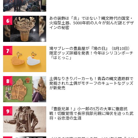
あの装飾は「炎」ではない？縄文時代の国宝・
6
火焔型土器、5000年前の人々が刻んだ謎とデザ
インの秘密
鳩サブレーの豊島屋が『鳩の日』（8月10日）
7
限定グッズ詳細を発表！今年はシリコンポーチ
「はとっこ」
土偶なりきりパーカーも！青森の縄文遺跡群で
8
発掘された土偶がモチーフのキュートなグッズ
が新発売
『豊臣兄弟！』小一郎の5万の大軍に徹底抗
9
戦！切腹覚悟で長宗我部元親に降伏を迫った武
将・谷忠澄の生涯