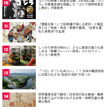
ゴジラの咆哮で目覚める朝…1954年公開『ゴジ
10
ラ』の貴重音源を搭載した「ゴジラ音声目覚ま
し時計」が新発売
『豊臣兄弟！』で萩原護が演じる武将・小堀正
11
次とは？秀長・秀吉・家康が重用、“出家を重
ねた実務派”の生涯
しっかり抹茶の味わい、さらに果実の香りも楽
12
しめる「無糖フレーバー抹茶」ストロベリー、
マンゴー新発売
「一口」が「いもあらい」！？ 日本の難読地名
13
には知られざる“名前の法則”があった
世界遺産決定で脚光！日本初の巨大都城・藤原
14
京を創り上げた知られざる女帝・持統天皇の凄
絶な執念