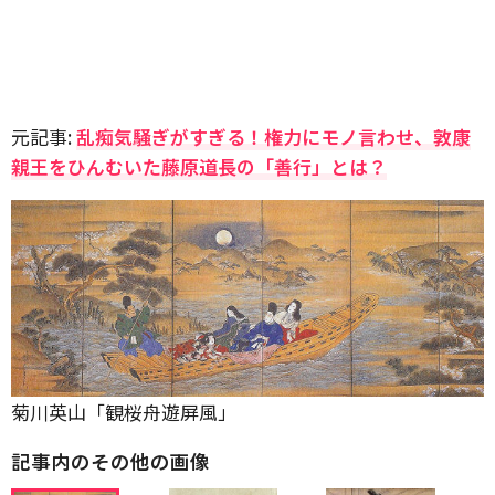
元記事:
乱痴気騒ぎがすぎる！権力にモノ言わせ、敦康
親王をひんむいた藤原道長の「善行」とは？
菊川英山「観桜舟遊屏風」
記事内のその他の画像