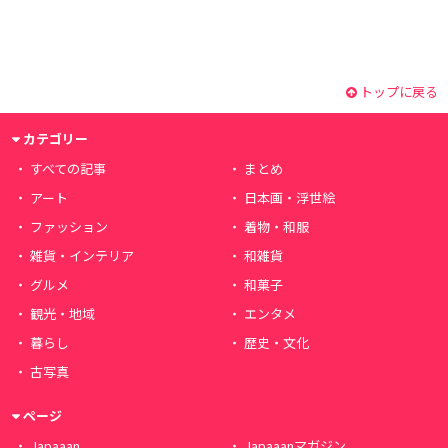
トップに戻る
カテゴリー
すべての記事
まとめ
アート
日本画・浮世絵
ファッション
着物・和服
雑貨・インテリア
和雑貨
グルメ
和菓子
観光・地域
エンタメ
暮らし
歴史・文化
古写真
ページ
Japaaan
Japaaanマガジン