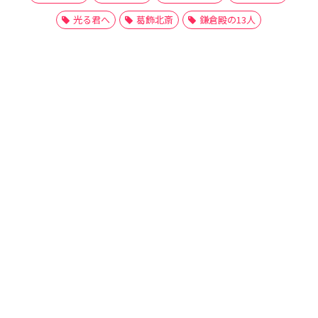
光る君へ
葛飾北斎
鎌倉殿の13人