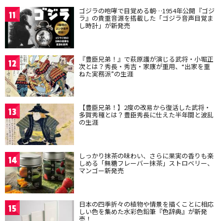
ゴジラの咆哮で目覚める朝…1954年公開『ゴジ
11
ラ』の貴重音源を搭載した「ゴジラ音声目覚ま
し時計」が新発売
『豊臣兄弟！』で萩原護が演じる武将・小堀正
12
次とは？秀長・秀吉・家康が重用、“出家を重
ねた実務派”の生涯
【豊臣兄弟！】2度の改易から復活した武将・
13
多賀秀種とは？豊臣秀長に仕えた半年間と波乱
の生涯
しっかり抹茶の味わい、さらに果実の香りも楽
14
しめる「無糖フレーバー抹茶」ストロベリー、
マンゴー新発売
日本の四季折々の植物や情景を描くことに相応
15
しい色を集めた水彩色鉛筆『色辞典』が新発
売！