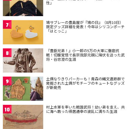
性」
鳩サブレーの豊島屋が『鳩の日』（8月10日）
7
限定グッズ詳細を発表！今年はシリコンポーチ
「はとっこ」
『豊臣兄弟！』小一郎の5万の大軍に徹底抗
8
戦！切腹覚悟で長宗我部元親に降伏を迫った武
将・谷忠澄の生涯
土偶なりきりパーカーも！青森の縄文遺跡群で
9
発掘された土偶がモチーフのキュートなグッズ
が新発売
村上水軍を率いた戦国武将！幼い弟を支え、共
10
に海へ散った得居通幸の波乱に満ちた生涯