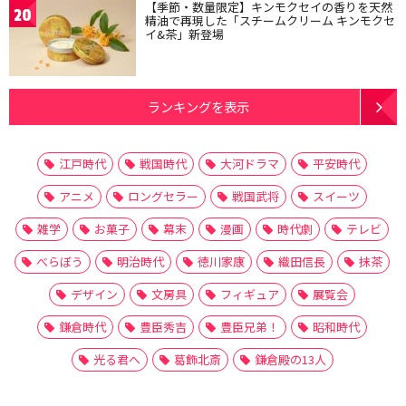
【季節・数量限定】キンモクセイの香りを天然
20
精油で再現した「スチームクリーム キンモクセ
イ&茶」新登場
ランキングを表示
江戸時代
戦国時代
大河ドラマ
平安時代
アニメ
ロングセラー
戦国武将
スイーツ
雑学
お菓子
幕末
漫画
時代劇
テレビ
べらぼう
明治時代
徳川家康
織田信長
抹茶
デザイン
文房具
フィギュア
展覧会
鎌倉時代
豊臣秀吉
豊臣兄弟！
昭和時代
光る君へ
葛飾北斎
鎌倉殿の13人