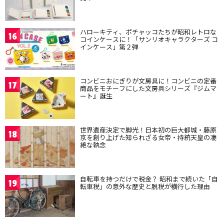
ハローキティ、ポチャッコたちが昭和レトロな
16
コインケースに！「サンリオキャラクターズ コ
インケース」第２弾
コンビニおにぎりが文房具に！コンビニの定番
17
商品をモチーフにした文房具シリーズ『ジムマ
ート』誕生
世界遺産決定で脚光！日本初の巨大都城・藤原
18
京を創り上げた知られざる女帝・持統天皇の凄
絶な執念
自転車を持つだけで税金？ 昭和まで続いた「自
19
転車税」の意外な歴史と脱税が横行した理由