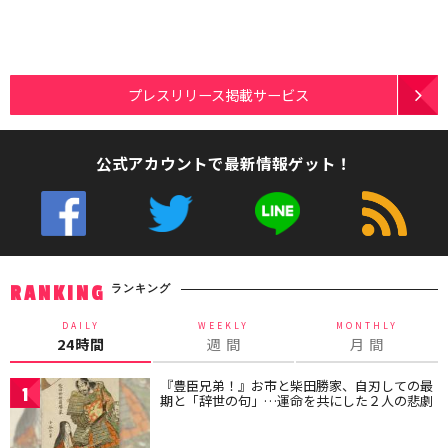
プレスリリース掲載サービス
公式アカウントで最新情報ゲット！
ランキング
RANKING
DAILY
WEEKLY
MONTHLY
24時間
週 間
月 間
『豊臣兄弟！』お市と柴田勝家、自刃しての最
1
期と「辞世の句」…運命を共にした２人の悲劇