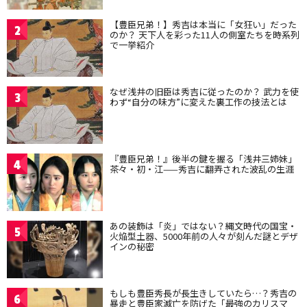
【豊臣兄弟！】秀吉は本当に「女狂い」だった
2
のか？ 天下人を彩った11人の側室たちを時系列
で一挙紹介
なぜ浅井の旧臣は秀吉に従ったのか？ 武力を使
3
わず“自分の味方”に変えた裏工作の技法とは
『豊臣兄弟！』後半の鍵を握る「浅井三姉妹」
4
茶々・初・江——秀吉に翻弄された波乱の生涯
あの装飾は「炎」ではない？縄文時代の国宝・
5
火焔型土器、5000年前の人々が刻んだ謎とデザ
インの秘密
もしも豊臣秀長が長生きしていたら…？秀吉の
6
暴走と豊臣家滅亡を防げた「最強のカリスマ