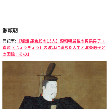
源頼朝
元記事:
【秘話 鎌倉殿の13人】源頼朝最後の男系男子・
貞暁（じょうぎょう）の波乱に満ちた人生と北条政子と
の因縁：その1