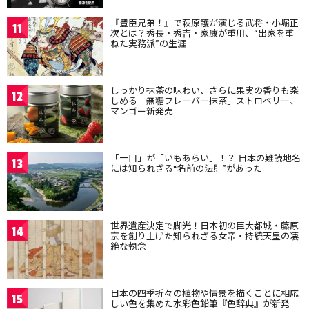
『豊臣兄弟！』で萩原護が演じる武将・小堀正
11
次とは？秀長・秀吉・家康が重用、“出家を重
ねた実務派”の生涯
しっかり抹茶の味わい、さらに果実の香りも楽
12
しめる「無糖フレーバー抹茶」ストロベリー、
マンゴー新発売
「一口」が「いもあらい」！？ 日本の難読地名
13
には知られざる“名前の法則”があった
世界遺産決定で脚光！日本初の巨大都城・藤原
14
京を創り上げた知られざる女帝・持統天皇の凄
絶な執念
日本の四季折々の植物や情景を描くことに相応
15
しい色を集めた水彩色鉛筆『色辞典』が新発