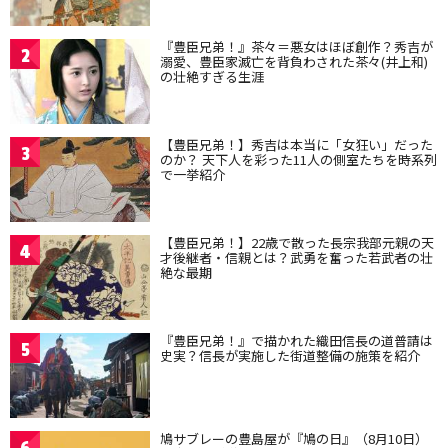
『豊臣兄弟！』茶々＝悪女はほぼ創作？秀吉が
2
溺愛、豊臣家滅亡を背負わされた茶々(井上和)
の壮絶すぎる生涯
【豊臣兄弟！】秀吉は本当に「女狂い」だった
3
のか？ 天下人を彩った11人の側室たちを時系列
で一挙紹介
【豊臣兄弟！】22歳で散った長宗我部元親の天
4
才後継者・信親とは？武勇を奮った若武者の壮
絶な最期
『豊臣兄弟！』で描かれた織田信長の道普請は
5
史実？信長が実施した街道整備の施策を紹介
鳩サブレーの豊島屋が『鳩の日』（8月10日）
6