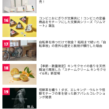
売！
コンビニおにぎりが文房具に！コンビニの定番
16
商品をモチーフにした文房具シリーズ『ジムマ
ート』誕生
自転車を持つだけで税金？ 昭和まで続いた「自
17
転車税」の意外な歴史と脱税が横行した理由
【季節・数量限定】キンモクセイの香りを天然
18
精油で再現した「スチームクリーム キンモクセ
イ&茶」新登場
怪獣革を纏う！ダダ、エレキング…ウルトラ怪
19
獣モチーフの革を使った新アパレルコレクショ
ンが発表