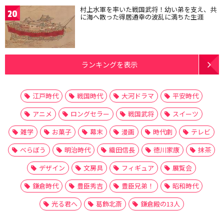
村上水軍を率いた戦国武将！幼い弟を支え、共
20
に海へ散った得居通幸の波乱に満ちた生涯
ランキングを表示
江戸時代
戦国時代
大河ドラマ
平安時代
アニメ
ロングセラー
戦国武将
スイーツ
雑学
お菓子
幕末
漫画
時代劇
テレビ
べらぼう
明治時代
織田信長
徳川家康
抹茶
デザイン
文房具
フィギュア
展覧会
鎌倉時代
豊臣秀吉
豊臣兄弟！
昭和時代
光る君へ
葛飾北斎
鎌倉殿の13人