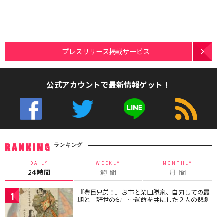
プレスリリース掲載サービス
公式アカウントで最新情報ゲット！
ランキング
RANKING
DAILY
WEEKLY
MONTHLY
24時間
週 間
月 間
『豊臣兄弟！』お市と柴田勝家、自刃しての最
1
期と「辞世の句」…運命を共にした２人の悲劇