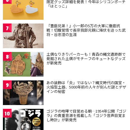
限定グッズ詳細を発表！今年はシリコンポーチ
「はとっこ」
『豊臣兄弟！』小一郎の5万の大軍に徹底抗
7
戦！切腹覚悟で長宗我部元親に降伏を迫った武
将・谷忠澄の生涯
土偶なりきりパーカーも！青森の縄文遺跡群で
8
発掘された土偶がモチーフのキュートなグッズ
が新発売
あの装飾は「炎」ではない？縄文時代の国宝・
9
火焔型土器、5000年前の人々が刻んだ謎とデザ
インの秘密
ゴジラの咆哮で目覚める朝…1954年公開『ゴジ
10
ラ』の貴重音源を搭載した「ゴジラ音声目覚ま
し時計」が新発売