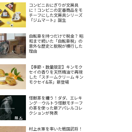
コンビニおにぎりが文房具
に！コンビニの定番商品をモ
チーフにした文房具シリーズ
『ジムマート』誕生
自転車を持つだけで税金？ 昭
和まで続いた「自転車税」の
意外な歴史と脱税が横行した
理由
【季節・数量限定】キンモク
セイの香りを天然精油で再現
した「スチームクリーム キン
モクセイ&茶」新登場
怪獣革を纏う！ダダ、エレキ
ング…ウルトラ怪獣モチーフ
の革を使った新アパレルコレ
クションが発表
村上水軍を率いた戦国武将！