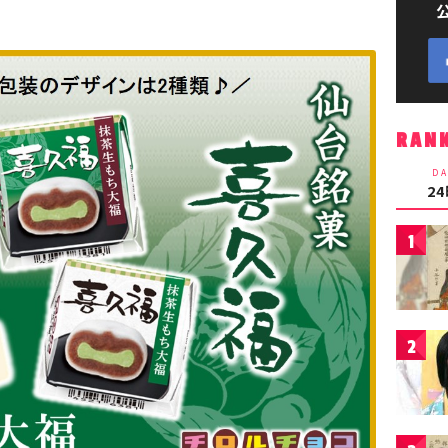
RAN
DA
2
1
2