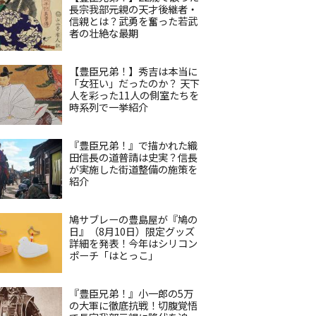
長宗我部元親の天才後継者・
信親とは？武勇を奮った若武
者の壮絶な最期
【豊臣兄弟！】秀吉は本当に
「女狂い」だったのか？ 天下
人を彩った11人の側室たちを
時系列で一挙紹介
『豊臣兄弟！』で描かれた織
田信長の道普請は史実？信長
が実施した街道整備の施策を
紹介
鳩サブレーの豊島屋が『鳩の
日』（8月10日）限定グッズ
詳細を発表！今年はシリコン
ポーチ「はとっこ」
『豊臣兄弟！』小一郎の5万
の大軍に徹底抗戦！切腹覚悟