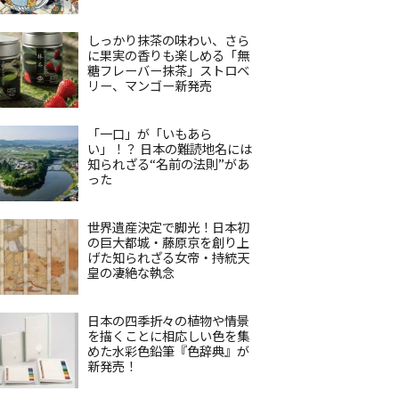
しっかり抹茶の味わい、さら
に果実の香りも楽しめる「無
糖フレーバー抹茶」ストロベ
リー、マンゴー新発売
「一口」が「いもあら
い」！？ 日本の難読地名には
知られざる“名前の法則”があ
った
世界遺産決定で脚光！日本初
の巨大都城・藤原京を創り上
げた知られざる女帝・持統天
皇の凄絶な執念
日本の四季折々の植物や情景
を描くことに相応しい色を集
めた水彩色鉛筆『色辞典』が
新発売！