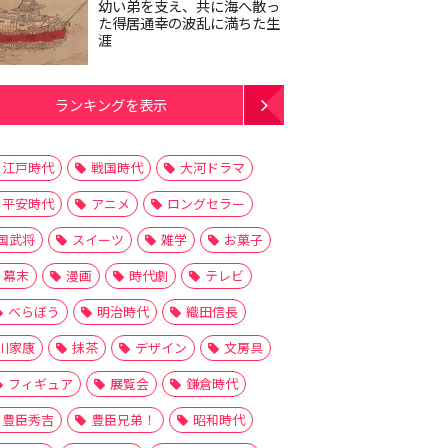
幼い弟を支え、共に海へ散っ
た得居通幸の波乱に満ちた生
涯
ランキングを表示
江戸時代
戦国時代
大河ドラマ
平安時代
アニメ
ロングセラー
国武将
スイーツ
雑学
お菓子
幕末
漫画
時代劇
テレビ
べらぼう
明治時代
織田信長
川家康
抹茶
デザイン
文房具
フィギュア
展覧会
鎌倉時代
豊臣秀吉
豊臣兄弟！
昭和時代