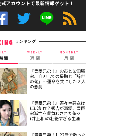
公式アカウントで最新情報ゲット！
ランキング
KING
ILY
WEEKLY
MONTHLY
4時間
週 間
月 間
『豊臣兄弟！』お市と柴田勝
家、自刃しての最期と「辞世
の句」…運命を共にした２人
の悲劇
『豊臣兄弟！』茶々＝悪女は
ほぼ創作？秀吉が溺愛、豊臣
家滅亡を背負わされた茶々
(井上和)の壮絶すぎる生涯
【豊臣兄弟！】22歳で散った