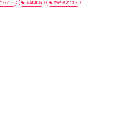
光る君へ
葛飾北斎
鎌倉殿の13人