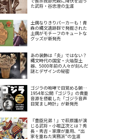
で長宗我部元親に降伏を迫っ
た武将・谷忠澄の生涯
土偶なりきりパーカーも！青
森の縄文遺跡群で発掘された
土偶がモチーフのキュートな
グッズが新発売
あの装飾は「炎」ではない？
縄文時代の国宝・火焔型土
器、5000年前の人々が刻んだ
謎とデザインの秘密
ゴジラの咆哮で目覚める朝…
1954年公開『ゴジラ』の貴重
音源を搭載した「ゴジラ音声
目覚まし時計」が新発売
『豊臣兄弟！』で萩原護が演
じる武将・小堀正次とは？秀
長・秀吉・家康が重用、“出
家を重ねた実務派”の生涯