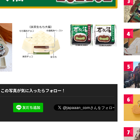
3
4
5
この写真が気に入ったらフォロー！
6
7