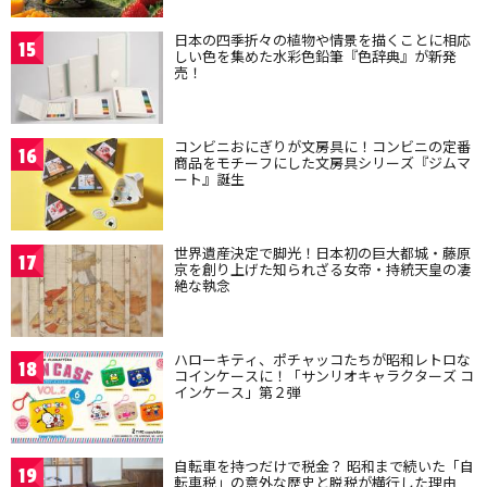
日本の四季折々の植物や情景を描くことに相応
15
しい色を集めた水彩色鉛筆『色辞典』が新発
売！
コンビニおにぎりが文房具に！コンビニの定番
16
商品をモチーフにした文房具シリーズ『ジムマ
ート』誕生
世界遺産決定で脚光！日本初の巨大都城・藤原
17
京を創り上げた知られざる女帝・持統天皇の凄
絶な執念
ハローキティ、ポチャッコたちが昭和レトロな
18
コインケースに！「サンリオキャラクターズ コ
インケース」第２弾
自転車を持つだけで税金？ 昭和まで続いた「自
19
転車税」の意外な歴史と脱税が横行した理由