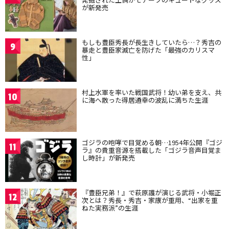
が新発売
もしも豊臣秀長が長生きしていたら…？秀吉の
9
暴走と豊臣家滅亡を防げた「最強のカリスマ
性」
村上水軍を率いた戦国武将！幼い弟を支え、共
10
に海へ散った得居通幸の波乱に満ちた生涯
ゴジラの咆哮で目覚める朝…1954年公開『ゴジ
11
ラ』の貴重音源を搭載した「ゴジラ音声目覚ま
し時計」が新発売
『豊臣兄弟！』で萩原護が演じる武将・小堀正
12
次とは？秀長・秀吉・家康が重用、“出家を重
ねた実務派”の生涯