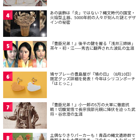
あの装飾は「炎」ではない？縄文時代の国宝・
4
火焔型土器、5000年前の人々が刻んだ謎とデザ
インの秘密
『豊臣兄弟！』後半の鍵を握る「浅井三姉妹」
5
茶々・初・江——秀吉に翻弄された波乱の生涯
鳩サブレーの豊島屋が『鳩の日』（8月10日）
6
限定グッズ詳細を発表！今年はシリコンポーチ
「はとっこ」
『豊臣兄弟！』小一郎の5万の大軍に徹底抗
7
戦！切腹覚悟で長宗我部元親に降伏を迫った武
将・谷忠澄の生涯
土偶なりきりパーカーも！青森の縄文遺跡群で
8
発掘された土偶がモチーフのキュートなグッズ