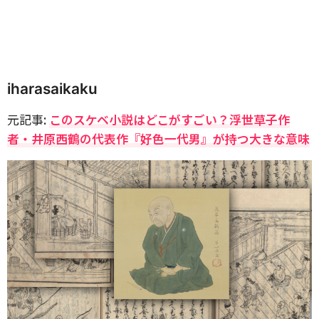
iharasaikaku
元記事:
このスケベ小説はどこがすごい？浮世草子作
者・井原西鶴の代表作『好色一代男』が持つ大きな意味