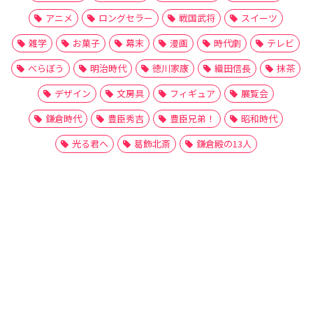
アニメ
ロングセラー
戦国武将
スイーツ
雑学
お菓子
幕末
漫画
時代劇
テレビ
べらぼう
明治時代
徳川家康
織田信長
抹茶
デザイン
文房具
フィギュア
展覧会
鎌倉時代
豊臣秀吉
豊臣兄弟！
昭和時代
光る君へ
葛飾北斎
鎌倉殿の13人