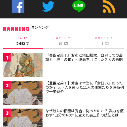
ランキング
RANKING
DAILY
WEEKLY
MONTHLY
24時間
週 間
月 間
『豊臣兄弟！』お市と柴田勝家、自刃しての最
1
期と「辞世の句」…運命を共にした２人の悲劇
【豊臣兄弟！】秀吉は本当に「女狂い」だった
2
のか？ 天下人を彩った11人の側室たちを時系列
で一挙紹介
なぜ浅井の旧臣は秀吉に従ったのか？ 武力を使
3
わず“自分の味方”に変えた裏工作の技法とは