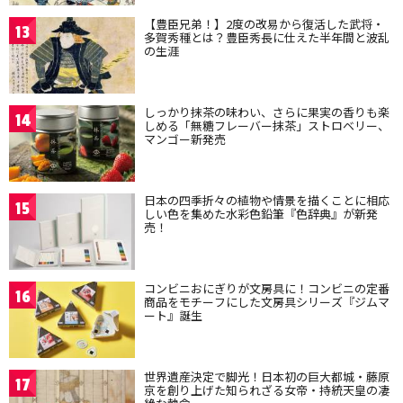
【豊臣兄弟！】2度の改易から復活した武将・
13
多賀秀種とは？豊臣秀長に仕えた半年間と波乱
の生涯
しっかり抹茶の味わい、さらに果実の香りも楽
14
しめる「無糖フレーバー抹茶」ストロベリー、
マンゴー新発売
日本の四季折々の植物や情景を描くことに相応
15
しい色を集めた水彩色鉛筆『色辞典』が新発
売！
コンビニおにぎりが文房具に！コンビニの定番
16
商品をモチーフにした文房具シリーズ『ジムマ
ート』誕生
世界遺産決定で脚光！日本初の巨大都城・藤原
17
京を創り上げた知られざる女帝・持統天皇の凄