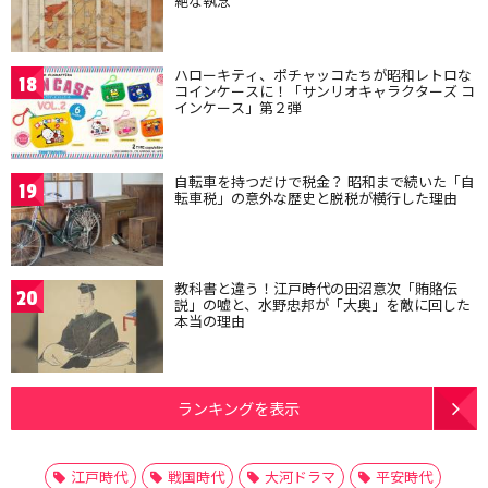
絶な執念
ハローキティ、ポチャッコたちが昭和レトロな
18
コインケースに！「サンリオキャラクターズ コ
インケース」第２弾
自転車を持つだけで税金？ 昭和まで続いた「自
19
転車税」の意外な歴史と脱税が横行した理由
教科書と違う！江戸時代の田沼意次「賄賂伝
20
説」の嘘と、水野忠邦が「大奥」を敵に回した
本当の理由
ランキングを表示
江戸時代
戦国時代
大河ドラマ
平安時代