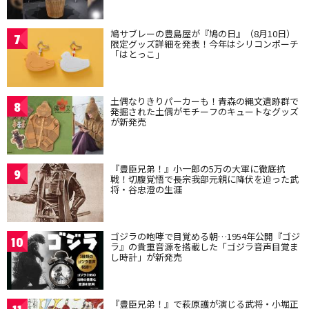
鳩サブレーの豊島屋が『鳩の日』（8月10日）
7
限定グッズ詳細を発表！今年はシリコンポーチ
「はとっこ」
土偶なりきりパーカーも！青森の縄文遺跡群で
8
発掘された土偶がモチーフのキュートなグッズ
が新発売
『豊臣兄弟！』小一郎の5万の大軍に徹底抗
9
戦！切腹覚悟で長宗我部元親に降伏を迫った武
将・谷忠澄の生涯
ゴジラの咆哮で目覚める朝…1954年公開『ゴジ
10
ラ』の貴重音源を搭載した「ゴジラ音声目覚ま
し時計」が新発売
『豊臣兄弟！』で萩原護が演じる武将・小堀正