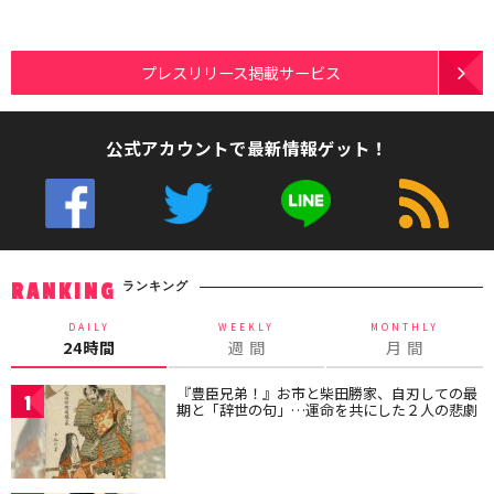
プレスリリース掲載サービス
公式アカウントで最新情報ゲット！
ランキング
RANKING
DAILY
WEEKLY
MONTHLY
24時間
週 間
月 間
『豊臣兄弟！』お市と柴田勝家、自刃しての最
1
期と「辞世の句」…運命を共にした２人の悲劇