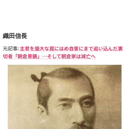
織田信長
元記事:
主君を盛大な罠にはめ自害にまで追い込んだ裏
切者「朝倉景鏡」…そして朝倉家は滅亡へ