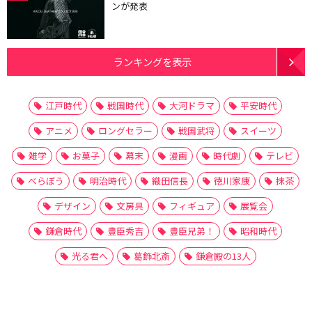
ンが発表
ランキングを表示
江戸時代
戦国時代
大河ドラマ
平安時代
アニメ
ロングセラー
戦国武将
スイーツ
雑学
お菓子
幕末
漫画
時代劇
テレビ
べらぼう
明治時代
織田信長
徳川家康
抹茶
デザイン
文房具
フィギュア
展覧会
鎌倉時代
豊臣秀吉
豊臣兄弟！
昭和時代
光る君へ
葛飾北斎
鎌倉殿の13人