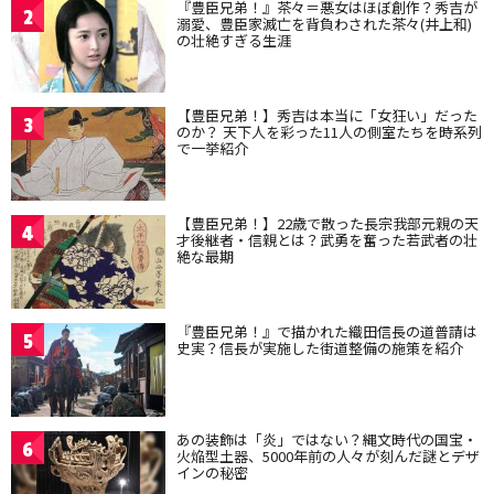
『豊臣兄弟！』茶々＝悪女はほぼ創作？秀吉が
2
溺愛、豊臣家滅亡を背負わされた茶々(井上和)
の壮絶すぎる生涯
【豊臣兄弟！】秀吉は本当に「女狂い」だった
3
のか？ 天下人を彩った11人の側室たちを時系列
で一挙紹介
【豊臣兄弟！】22歳で散った長宗我部元親の天
4
才後継者・信親とは？武勇を奮った若武者の壮
絶な最期
『豊臣兄弟！』で描かれた織田信長の道普請は
5
史実？信長が実施した街道整備の施策を紹介
あの装飾は「炎」ではない？縄文時代の国宝・
6
火焔型土器、5000年前の人々が刻んだ謎とデザ
インの秘密