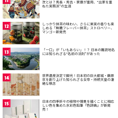
11
次とは？秀長・秀吉・家康が重用、“出家を重
ねた実務派”の生涯
しっかり抹茶の味わい、さらに果実の香りも楽
12
しめる「無糖フレーバー抹茶」ストロベリー、
マンゴー新発売
「一口」が「いもあらい」！？ 日本の難読地名
13
には知られざる“名前の法則”があった
世界遺産決定で脚光！日本初の巨大都城・藤原
14
京を創り上げた知られざる女帝・持統天皇の凄
絶な執念
日本の四季折々の植物や情景を描くことに相応
15
しい色を集めた水彩色鉛筆『色辞典』が新発
売！