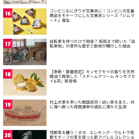
コンビニおにぎりが文房具に！コンビニの定番
16
商品をモチーフにした文房具シリーズ『ジムマ
ート』誕生
自転車を持つだけで税金？ 昭和まで続いた「自
17
転車税」の意外な歴史と脱税が横行した理由
【季節・数量限定】キンモクセイの香りを天然
18
精油で再現した「スチームクリーム キンモクセ
イ&茶」新登場
村上水軍を率いた戦国武将！幼い弟を支え、共
19
に海へ散った得居通幸の波乱に満ちた生涯
怪獣革を纏う！ダダ、エレキング…ウルトラ怪
20
獣モチーフの革を使った新アパレルコレクショ