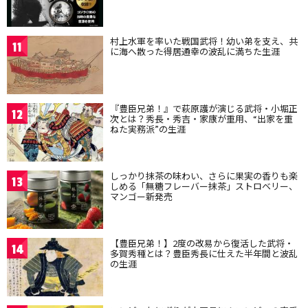
村上水軍を率いた戦国武将！幼い弟を支え、共
11
に海へ散った得居通幸の波乱に満ちた生涯
『豊臣兄弟！』で萩原護が演じる武将・小堀正
12
次とは？秀長・秀吉・家康が重用、“出家を重
ねた実務派”の生涯
しっかり抹茶の味わい、さらに果実の香りも楽
13
しめる「無糖フレーバー抹茶」ストロベリー、
マンゴー新発売
【豊臣兄弟！】2度の改易から復活した武将・
14
多賀秀種とは？豊臣秀長に仕えた半年間と波乱
の生涯