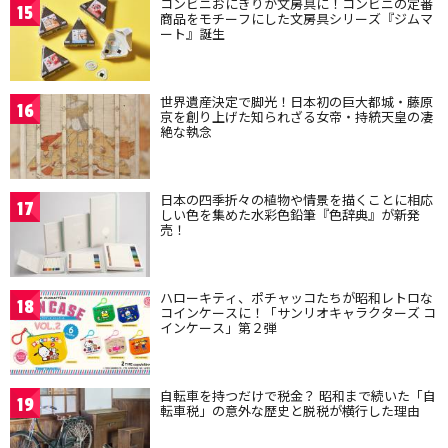
コンビニおにぎりが文房具に！コンビニの定番
15
商品をモチーフにした文房具シリーズ『ジムマ
ート』誕生
世界遺産決定で脚光！日本初の巨大都城・藤原
16
京を創り上げた知られざる女帝・持統天皇の凄
絶な執念
日本の四季折々の植物や情景を描くことに相応
17
しい色を集めた水彩色鉛筆『色辞典』が新発
売！
ハローキティ、ポチャッコたちが昭和レトロな
18
コインケースに！「サンリオキャラクターズ コ
インケース」第２弾
自転車を持つだけで税金？ 昭和まで続いた「自
19
転車税」の意外な歴史と脱税が横行した理由