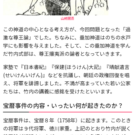
山崎闇斎
この神道の中心となる考え方が、今回問題となった「過
激な尊王論」でした。ちなみに、垂加神道はのちの水戸
学にも影響を与えました。そして、この垂加神道を学ん
だ竹内式部は、尊王攘夷派の論者となっていきます。
家塾で『日本書紀』『保建(ほうけん)大記』『靖献遺言
(せいけんいげん)』などを抗議し、朝廷の政権回復を唱
え、将軍を誹謗しました。不満が高まっていた若い公家
たちは、竹内の講義に感銘を受けたといいます。
宝暦事件の内容・いったい何が起きたのか？
宝暦事件は、宝暦８年（1758年）に起きます。このとき
の将軍は９代将軍、徳川家重。上記のとおり竹内が説く