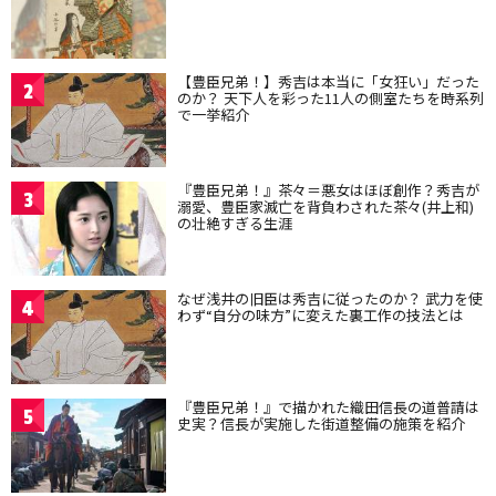
【豊臣兄弟！】秀吉は本当に「女狂い」だった
2
のか？ 天下人を彩った11人の側室たちを時系列
で一挙紹介
『豊臣兄弟！』茶々＝悪女はほぼ創作？秀吉が
3
溺愛、豊臣家滅亡を背負わされた茶々(井上和)
の壮絶すぎる生涯
なぜ浅井の旧臣は秀吉に従ったのか？ 武力を使
4
わず“自分の味方”に変えた裏工作の技法とは
『豊臣兄弟！』で描かれた織田信長の道普請は
5
史実？信長が実施した街道整備の施策を紹介