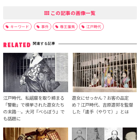
この記事の画像一覧
キーワード
事件
尊王攘夷
江戸時代
関連する記事
RELATED
江戸時代、私娼窟を取り締まる
遊女にせっかん？お客の品定
「警動」で検挙された遊女たち
め？江戸時代、吉原遊郭を監督
の末路…。大河『べらぼう』で
した「遣手（やりて）」とは
も話題に