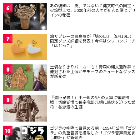
あの装飾は「炎」ではない？縄文時代の国宝・
6
火焔型土器、5000年前の人々が刻んだ謎とデザ
インの秘密
鳩サブレーの豊島屋が『鳩の日』（8月10日）
7
限定グッズ詳細を発表！今年はシリコンポーチ
「はとっこ」
土偶なりきりパーカーも！青森の縄文遺跡群で
8
発掘された土偶がモチーフのキュートなグッズ
が新発売
『豊臣兄弟！』小一郎の5万の大軍に徹底抗
9
戦！切腹覚悟で長宗我部元親に降伏を迫った武
将・谷忠澄の生涯
ゴジラの咆哮で目覚める朝…1954年公開『ゴジ
10
ラ』の貴重音源を搭載した「ゴジラ音声目覚ま
し時計」が新発売