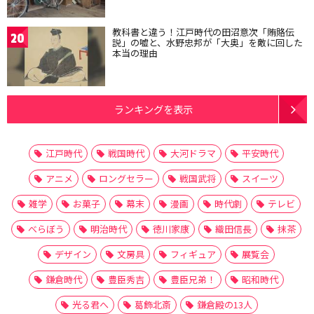
教科書と違う！江戸時代の田沼意次「賄賂伝
20
説」の嘘と、水野忠邦が「大奥」を敵に回した
本当の理由
ランキングを表示
江戸時代
戦国時代
大河ドラマ
平安時代
アニメ
ロングセラー
戦国武将
スイーツ
雑学
お菓子
幕末
漫画
時代劇
テレビ
べらぼう
明治時代
徳川家康
織田信長
抹茶
デザイン
文房具
フィギュア
展覧会
鎌倉時代
豊臣秀吉
豊臣兄弟！
昭和時代
光る君へ
葛飾北斎
鎌倉殿の13人