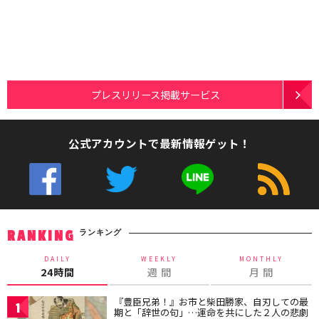
プレスリリース掲載サービス
公式アカウントで最新情報ゲット！
ランキング
RANKING
DAILY
WEEKLY
MONTHLY
24時間
週 間
月 間
『豊臣兄弟！』お市と柴田勝家、自刃しての最
1
期と「辞世の句」…運命を共にした２人の悲劇