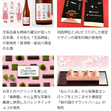
文系出身な姉妹の蔵元が造った
羽田神社とJALがコラボした限定
日本酒、その名も「文系姉妹」
デザインの御朱印帳が新発売
が新発売！新潟県・長谷川酒造
のお酒
お茶とのペアリングを楽しむ
「ねんりん家」から桜葉香るシ
♪「福寿園」から上質な茶葉を
ロップをとけこませた春限定
厳選し使用したバレンタインチ
『桜の国のマウントバーム』が
ョコが発売
発売