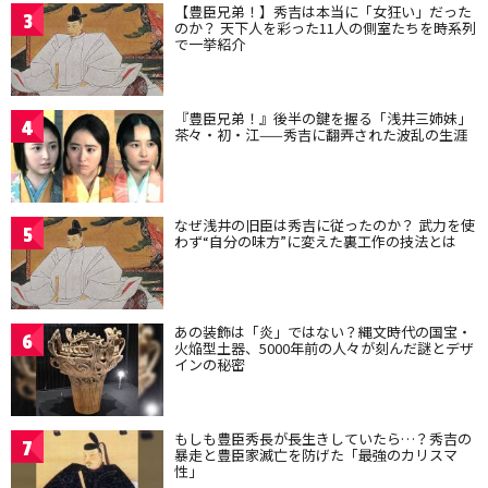
【豊臣兄弟！】秀吉は本当に「女狂い」だった
3
のか？ 天下人を彩った11人の側室たちを時系列
で一挙紹介
『豊臣兄弟！』後半の鍵を握る「浅井三姉妹」
4
茶々・初・江——秀吉に翻弄された波乱の生涯
なぜ浅井の旧臣は秀吉に従ったのか？ 武力を使
5
わず“自分の味方”に変えた裏工作の技法とは
あの装飾は「炎」ではない？縄文時代の国宝・
6
火焔型土器、5000年前の人々が刻んだ謎とデザ
インの秘密
もしも豊臣秀長が長生きしていたら…？秀吉の
7
暴走と豊臣家滅亡を防げた「最強のカリスマ
性」