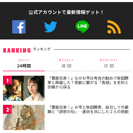
公式アカウントで最新情報ゲット！
ランキング
RANKING
DAILY
WEEKLY
MONTHLY
24時間
週 間
月 間
『豊臣兄弟！』なぜお市は秀吉の勧めで柴田勝
1
家と再婚した？悲劇に繋がる「真相」を史料と
伏線から探る
『豊臣兄弟！』お市と柴田勝家、自刃しての最
2
期と「辞世の句」…運命を共にした２人の悲劇