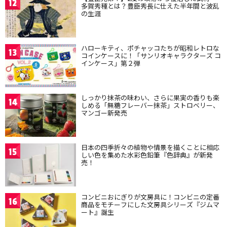
12
多賀秀種とは？豊臣秀長に仕えた半年間と波乱
の生涯
ハローキティ、ポチャッコたちが昭和レトロな
13
コインケースに！「サンリオキャラクターズ コ
インケース」第２弾
しっかり抹茶の味わい、さらに果実の香りも楽
14
しめる「無糖フレーバー抹茶」ストロベリー、
マンゴー新発売
日本の四季折々の植物や情景を描くことに相応
15
しい色を集めた水彩色鉛筆『色辞典』が新発
売！
コンビニおにぎりが文房具に！コンビニの定番
16
商品をモチーフにした文房具シリーズ『ジムマ
ート』誕生