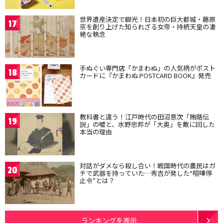
世界遺産決定で脚光！日本初の巨大都城・藤原
17
京を創り上げた知られざる女帝・持統天皇の凄
絶な執念
手ぬぐい専門店「かまわぬ」の人気柄がポスト
18
カードに『かまわぬ POSTCARD BOOK』発売
教科書と違う！江戸時代の田沼意次「賄賂伝
19
説」の嘘と、水野忠邦が「大奥」を敵に回した
本当の理由
対話がダメなら殺し合い！戦国時代の農民はガ
20
チで武器を持っていた…秀吉が発した“喧嘩停
止令”とは？
ランキングを表示