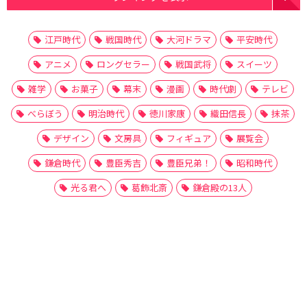
江戸時代
戦国時代
大河ドラマ
平安時代
アニメ
ロングセラー
戦国武将
スイーツ
雑学
お菓子
幕末
漫画
時代劇
テレビ
べらぼう
明治時代
徳川家康
織田信長
抹茶
デザイン
文房具
フィギュア
展覧会
鎌倉時代
豊臣秀吉
豊臣兄弟！
昭和時代
光る君へ
葛飾北斎
鎌倉殿の13人