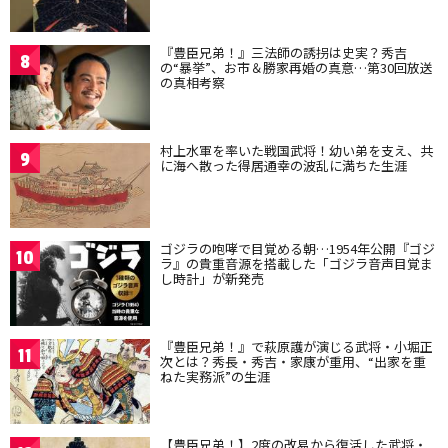
『豊臣兄弟！』三法師の誘拐は史実？秀吉
8
の“暴挙”、お市＆勝家再婚の真意…第30回放送
の真相考察
村上水軍を率いた戦国武将！幼い弟を支え、共
9
に海へ散った得居通幸の波乱に満ちた生涯
ゴジラの咆哮で目覚める朝…1954年公開『ゴジ
10
ラ』の貴重音源を搭載した「ゴジラ音声目覚ま
し時計」が新発売
『豊臣兄弟！』で萩原護が演じる武将・小堀正
11
次とは？秀長・秀吉・家康が重用、“出家を重
ねた実務派”の生涯
【豊臣兄弟！】2度の改易から復活した武将・