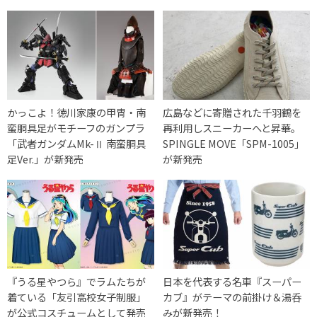
かっこよ！徳川家康の甲冑・南
広島などに寄贈された千羽鶴を
蛮胴具足がモチーフのガンプラ
再利用しスニーカーへと昇華。
「武者ガンダムMk-Ⅱ 南蛮胴具
SPINGLE MOVE「SPM-1005」
足Ver.」が新発売
が新発売
『うる星やつら』でラムたちが
日本を代表する名車『スーパー
着ている「友引高校女子制服」
カブ』がテーマの前掛け＆湯呑
が公式コスチュームとして発売
みが新発売！