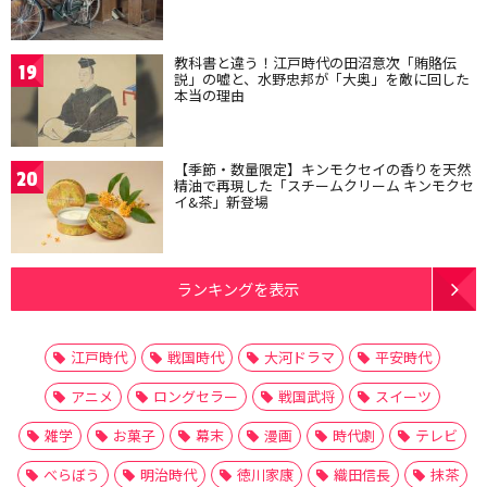
教科書と違う！江戸時代の田沼意次「賄賂伝
19
説」の嘘と、水野忠邦が「大奥」を敵に回した
本当の理由
【季節・数量限定】キンモクセイの香りを天然
20
精油で再現した「スチームクリーム キンモクセ
イ&茶」新登場
ランキングを表示
江戸時代
戦国時代
大河ドラマ
平安時代
アニメ
ロングセラー
戦国武将
スイーツ
雑学
お菓子
幕末
漫画
時代劇
テレビ
べらぼう
明治時代
徳川家康
織田信長
抹茶