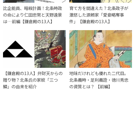
比企能員、暗殺計画！北条時政
育て方を間違えた？北条政子が
の命により仁田忠常と天野遠景
激怒した源頼家「愛妾略奪事
は…前編【鎌倉殿の13人】
件」【鎌倉殿の13人】
【鎌倉殿の13人】弁財天からの
地味だけれども優れた二代目。
贈り物？北条氏の家紋「三つ
北条義時・足利義詮・徳川秀忠
鱗」の由来を紹介
の資質とは？ 【前編】