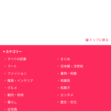
トップに戻る
カテゴリー
すべての記事
まとめ
アート
日本画・浮世絵
ファッション
着物・和服
雑貨・インテリア
和雑貨
グルメ
和菓子
観光・地域
エンタメ
暮らし
歴史・文化
古写真