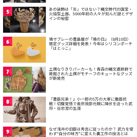
あの装飾は「炎」ではない？縄文時代の国宝・
5
火焔型土器、5000年前の人々が刻んだ謎とデザ
インの秘密
鳩サブレーの豊島屋が『鳩の日』（8月10日）
6
限定グッズ詳細を発表！今年はシリコンポーチ
「はとっこ」
土偶なりきりパーカーも！青森の縄文遺跡群で
7
発掘された土偶がモチーフのキュートなグッズ
が新発売
『豊臣兄弟！』小一郎の5万の大軍に徹底抗
8
戦！切腹覚悟で長宗我部元親に降伏を迫った武
将・谷忠澄の生涯
なぜ浅井の旧臣は秀吉に従ったのか？ 武力を使
9
わず“自分の味方”に変えた裏工作の技法とは