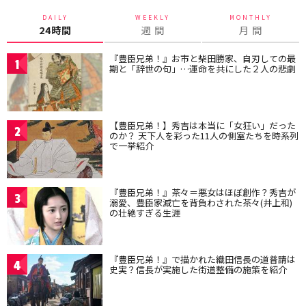
DAILY
WEEKLY
MONTHLY
24時間
週 間
月 間
『豊臣兄弟！』お市と柴田勝家、自刃しての最
1
期と「辞世の句」…運命を共にした２人の悲劇
【豊臣兄弟！】秀吉は本当に「女狂い」だった
2
のか？ 天下人を彩った11人の側室たちを時系列
で一挙紹介
『豊臣兄弟！』茶々＝悪女はほぼ創作？秀吉が
3
溺愛、豊臣家滅亡を背負わされた茶々(井上和)
の壮絶すぎる生涯
『豊臣兄弟！』で描かれた織田信長の道普請は
4
史実？信長が実施した街道整備の施策を紹介