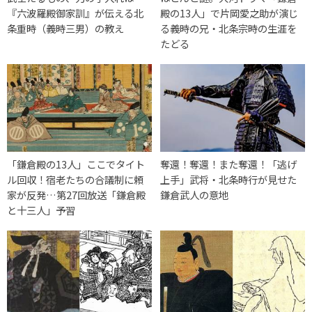
『六波羅殿御家訓』が伝える北
殿の13人」で片岡愛之助が演じ
条重時（義時三男）の教え
る義時の兄・北条宗時の生涯を
たどる
「鎌倉殿の13人」ここでタイト
奪還！奪還！また奪還！「逃げ
ル回収！宿老たちの合議制に頼
上手」武将・北条時行が見せた
家が反発…第27回放送「鎌倉殿
鎌倉武人の意地
と十三人」予習