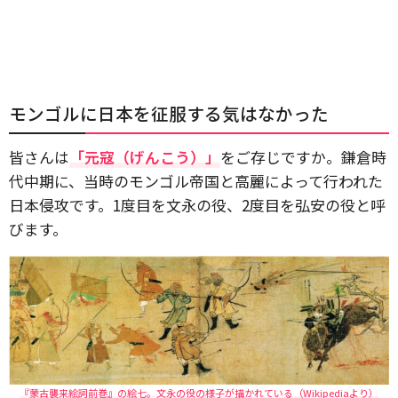
モンゴルに日本を征服する気はなかった
皆さんは
「元寇（げんこう）」
をご存じですか。鎌倉時
代中期に、当時のモンゴル帝国と高麗によって行われた
日本侵攻です。1度目を文永の役、2度目を弘安の役と呼
びます。
『蒙古襲来絵詞前巻』の絵七。文永の役の様子が描かれている（Wikipediaより）