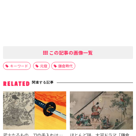
この記事の画像一覧
キーワード
元寇
鎌倉時代
関連する記事
RELATED
武士たるもの、刀の手入れは…
ほとんど謎。大河ドラマ「鎌倉