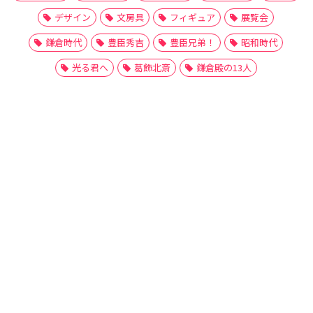
デザイン
文房具
フィギュア
展覧会
鎌倉時代
豊臣秀吉
豊臣兄弟！
昭和時代
光る君へ
葛飾北斎
鎌倉殿の13人