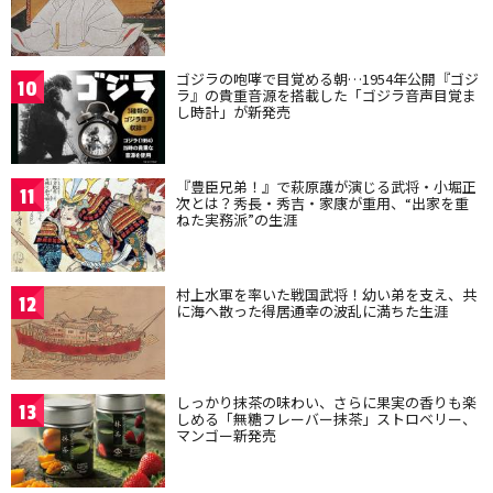
ゴジラの咆哮で目覚める朝…1954年公開『ゴジ
10
ラ』の貴重音源を搭載した「ゴジラ音声目覚ま
し時計」が新発売
『豊臣兄弟！』で萩原護が演じる武将・小堀正
11
次とは？秀長・秀吉・家康が重用、“出家を重
ねた実務派”の生涯
村上水軍を率いた戦国武将！幼い弟を支え、共
12
に海へ散った得居通幸の波乱に満ちた生涯
しっかり抹茶の味わい、さらに果実の香りも楽
13
しめる「無糖フレーバー抹茶」ストロベリー、
マンゴー新発売