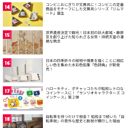
コンビニおにぎりが文房具に！コンビニの定番
14
商品をモチーフにした文房具シリーズ『ジムマ
ート』誕生
世界遺産決定で脚光！日本初の巨大都城・藤原
15
京を創り上げた知られざる女帝・持統天皇の凄
絶な執念
日本の四季折々の植物や情景を描くことに相応
16
しい色を集めた水彩色鉛筆『色辞典』が新発
売！
ハローキティ、ポチャッコたちが昭和レトロな
17
コインケースに！「サンリオキャラクターズ コ
インケース」第２弾
自転車を持つだけで税金？ 昭和まで続いた「自
18
転車税」の意外な歴史と脱税が横行した理由