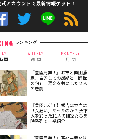
公式アカウントで最新情報ゲット！
ランキング
KING
ILY
WEEKLY
MONTHLY
4時間
週 間
月 間
『豊臣兄弟！』お市と柴田勝
家、自刃しての最期と「辞世
の句」…運命を共にした２人
の悲劇
【豊臣兄弟！】秀吉は本当に
「女狂い」だったのか？ 天下
人を彩った11人の側室たちを
時系列で一挙紹介
『豊臣兄弟！』茶々＝悪女は