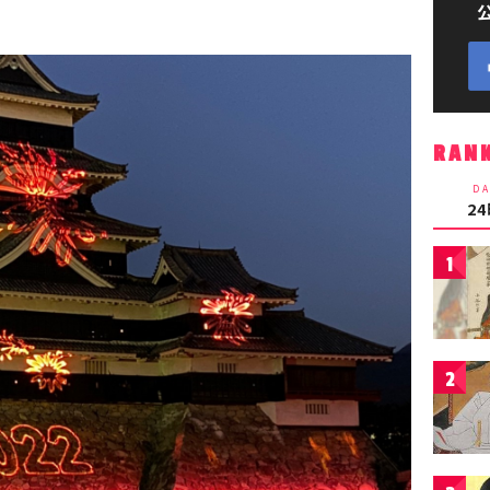
RAN
DA
2
1
2