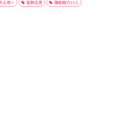
光る君へ
葛飾北斎
鎌倉殿の13人