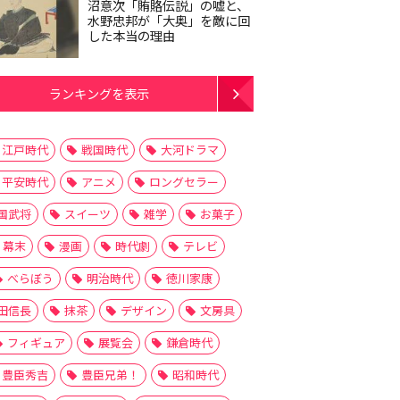
沼意次「賄賂伝説」の嘘と、
水野忠邦が「大奥」を敵に回
した本当の理由
ランキングを表示
江戸時代
戦国時代
大河ドラマ
平安時代
アニメ
ロングセラー
国武将
スイーツ
雑学
お菓子
幕末
漫画
時代劇
テレビ
べらぼう
明治時代
徳川家康
田信長
抹茶
デザイン
文房具
フィギュア
展覧会
鎌倉時代
豊臣秀吉
豊臣兄弟！
昭和時代