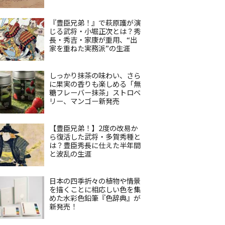
『豊臣兄弟！』で萩原護が演
じる武将・小堀正次とは？秀
長・秀吉・家康が重用、“出
家を重ねた実務派”の生涯
しっかり抹茶の味わい、さら
に果実の香りも楽しめる「無
糖フレーバー抹茶」ストロベ
リー、マンゴー新発売
【豊臣兄弟！】2度の改易か
ら復活した武将・多賀秀種と
は？豊臣秀長に仕えた半年間
と波乱の生涯
日本の四季折々の植物や情景
を描くことに相応しい色を集
めた水彩色鉛筆『色辞典』が
新発売！