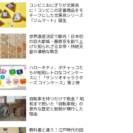
コンビニおにぎりが文房具
に！コンビニの定番商品をモ
チーフにした文房具シリーズ
『ジムマート』誕生
世界遺産決定で脚光！日本初
の巨大都城・藤原京を創り上
げた知られざる女帝・持統天
皇の凄絶な執念
ハローキティ、ポチャッコた
ちが昭和レトロなコインケー
スに！「サンリオキャラクタ
ーズ コインケース」第２弾
自転車を持つだけで税金？ 昭
和まで続いた「自転車税」の
意外な歴史と脱税が横行した
理由
教科書と違う！江戸時代の田