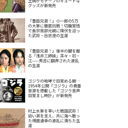
土偶がモチーフのキュートな
グッズが新発売
『豊臣兄弟！』小一郎の5万
の大軍に徹底抗戦！切腹覚悟
で長宗我部元親に降伏を迫っ
た武将・谷忠澄の生涯
『豊臣兄弟！』後半の鍵を握
る「浅井三姉妹」茶々・初・
江——秀吉に翻弄された波乱
の生涯
ゴジラの咆哮で目覚める朝…
1954年公開『ゴジラ』の貴重
音源を搭載した「ゴジラ音声
目覚まし時計」が新発売
村上水軍を率いた戦国武将！
幼い弟を支え、共に海へ散っ
た得居通幸の波乱に満ちた生
涯