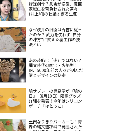
ほぼ創作？秀吉が溺愛、豊臣
家滅亡を背負わされた茶々
(井上和)の壮絶すぎる生涯
なぜ浅井の旧臣は秀吉に従っ
たのか？ 武力を使わず“自分
の味方”に変えた裏工作の技
法とは
あの装飾は「炎」ではない？
縄文時代の国宝・火焔型土
器、5000年前の人々が刻んだ
謎とデザインの秘密
鳩サブレーの豊島屋が『鳩の
日』（8月10日）限定グッズ
詳細を発表！今年はシリコン
ポーチ「はとっこ」
土偶なりきりパーカーも！青
森の縄文遺跡群で発掘された