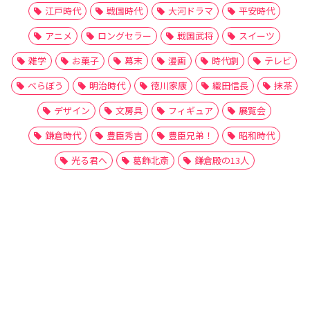
江戸時代
戦国時代
大河ドラマ
平安時代
アニメ
ロングセラー
戦国武将
スイーツ
雑学
お菓子
幕末
漫画
時代劇
テレビ
べらぼう
明治時代
徳川家康
織田信長
抹茶
デザイン
文房具
フィギュア
展覧会
鎌倉時代
豊臣秀吉
豊臣兄弟！
昭和時代
光る君へ
葛飾北斎
鎌倉殿の13人