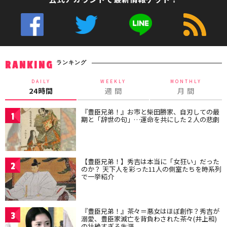
ランキング
RANKING
DAILY
WEEKLY
MONTHLY
24時間
週 間
月 間
『豊臣兄弟！』お市と柴田勝家、自刃しての最
1
期と「辞世の句」…運命を共にした２人の悲劇
【豊臣兄弟！】秀吉は本当に「女狂い」だった
2
のか？ 天下人を彩った11人の側室たちを時系列
で一挙紹介
『豊臣兄弟！』茶々＝悪女はほぼ創作？秀吉が
3
溺愛、豊臣家滅亡を背負わされた茶々(井上和)
の壮絶すぎる生涯