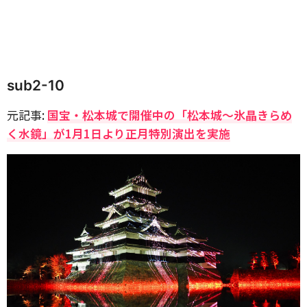
sub2-10
元記事:
国宝・松本城で開催中の「松本城～氷晶きらめ
く水鏡」が1月1日より正月特別演出を実施