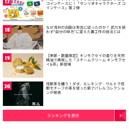
17
コインケースに！「サンリオキャラクターズ コ
インケース」第２弾
なぜ浅井の旧臣は秀吉に従ったのか？ 武力を使
18
わず“自分の味方”に変えた裏工作の技法とは
【季節・数量限定】キンモクセイの香りを天然
19
精油で再現した「スチームクリーム キンモクセ
イ&茶」新登場
怪獣革を纏う！ダダ、エレキング…ウルトラ怪
20
獣モチーフの革を使った新アパレルコレクショ
ンが発表
ランキングを表示