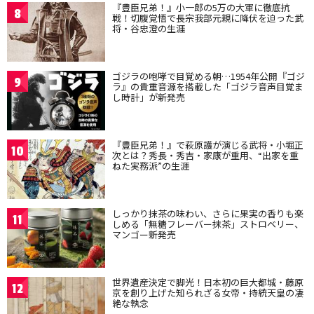
『豊臣兄弟！』小一郎の5万の大軍に徹底抗
8
戦！切腹覚悟で長宗我部元親に降伏を迫った武
将・谷忠澄の生涯
ゴジラの咆哮で目覚める朝…1954年公開『ゴジ
9
ラ』の貴重音源を搭載した「ゴジラ音声目覚ま
し時計」が新発売
『豊臣兄弟！』で萩原護が演じる武将・小堀正
10
次とは？秀長・秀吉・家康が重用、“出家を重
ねた実務派”の生涯
しっかり抹茶の味わい、さらに果実の香りも楽
11
しめる「無糖フレーバー抹茶」ストロベリー、
マンゴー新発売
世界遺産決定で脚光！日本初の巨大都城・藤原
12
京を創り上げた知られざる女帝・持統天皇の凄
絶な執念