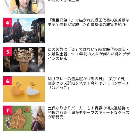
『豊臣兄弟！』で描かれた織田信長の道普請は
4
史実？信長が実施した街道整備の施策を紹介
あの装飾は「炎」ではない？縄文時代の国宝・
5
火焔型土器、5000年前の人々が刻んだ謎とデザ
インの秘密
鳩サブレーの豊島屋が『鳩の日』（8月10日）
6
限定グッズ詳細を発表！今年はシリコンポーチ
「はとっこ」
土偶なりきりパーカーも！青森の縄文遺跡群で
7
発掘された土偶がモチーフのキュートなグッズ
が新発売