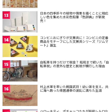
日本の四季折々の植物や情景を描くことに相応
13
しい色を集めた水彩色鉛筆『色辞典』が新発
売！
コンビニおにぎりが文房具に！コンビニの定番
14
商品をモチーフにした文房具シリーズ『ジムマ
ート』誕生
自転車を持つだけで税金？ 昭和まで続いた「自
15
転車税」の意外な歴史と脱税が横行した理由
村上水軍を率いた戦国武将！幼い弟を支え、共
16
に海へ散った得居通幸の波乱に満ちた生涯
ハローキティ、ポチャッコたちが昭和レトロな