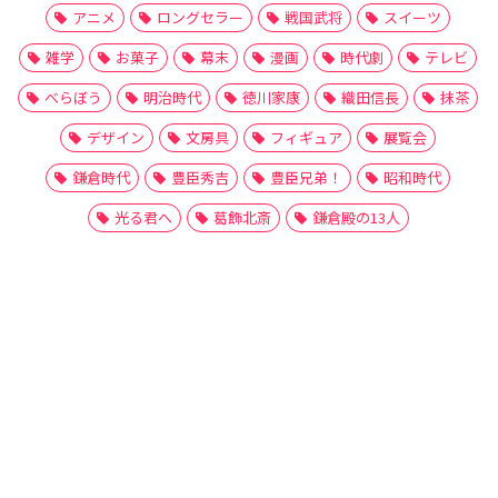
アニメ
ロングセラー
戦国武将
スイーツ
雑学
お菓子
幕末
漫画
時代劇
テレビ
べらぼう
明治時代
徳川家康
織田信長
抹茶
デザイン
文房具
フィギュア
展覧会
鎌倉時代
豊臣秀吉
豊臣兄弟！
昭和時代
光る君へ
葛飾北斎
鎌倉殿の13人