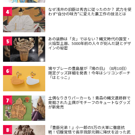
なぜ浅井の旧臣は秀吉に従ったのか？ 武力を使
4
わず“自分の味方”に変えた裏工作の技法とは
あの装飾は「炎」ではない？縄文時代の国宝・
5
火焔型土器、5000年前の人々が刻んだ謎とデザ
インの秘密
鳩サブレーの豊島屋が『鳩の日』（8月10日）
6
限定グッズ詳細を発表！今年はシリコンポーチ
「はとっこ」
土偶なりきりパーカーも！青森の縄文遺跡群で
7
発掘された土偶がモチーフのキュートなグッズ
が新発売
『豊臣兄弟！』小一郎の5万の大軍に徹底抗
8
戦！切腹覚悟で長宗我部元親に降伏を迫った武