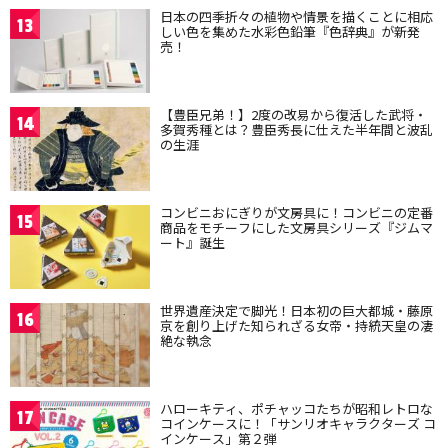
日本の四季折々の植物や情景を描くことに相応
13
しい色を集めた水彩色鉛筆『色辞典』が新発
売！
【豊臣兄弟！】2度の改易から復活した武将・
14
多賀秀種とは？豊臣秀長に仕えた半年間と波乱
の生涯
コンビニおにぎりが文房具に！コンビニの定番
15
商品をモチーフにした文房具シリーズ『ジムマ
ート』誕生
世界遺産決定で脚光！日本初の巨大都城・藤原
16
京を創り上げた知られざる女帝・持統天皇の凄
絶な執念
ハローキティ、ポチャッコたちが昭和レトロな
17
コインケースに！「サンリオキャラクターズ コ
インケース」第２弾