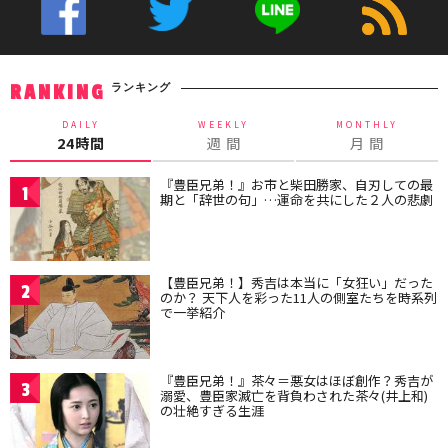
ランキング
RANKING
DAILY
WEEKLY
MONTHLY
24時間
週 間
月 間
『豊臣兄弟！』お市と柴田勝家、自刃しての最
1
期と「辞世の句」…運命を共にした２人の悲劇
【豊臣兄弟！】秀吉は本当に「女狂い」だった
2
のか？ 天下人を彩った11人の側室たちを時系列
で一挙紹介
『豊臣兄弟！』茶々＝悪女はほぼ創作？秀吉が
3
溺愛、豊臣家滅亡を背負わされた茶々(井上和)
の壮絶すぎる生涯