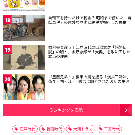
自転車を持つだけで税金？ 昭和まで続いた「自
18
転車税」の意外な歴史と脱税が横行した理由
教科書と違う！江戸時代の田沼意次「賄賂伝
19
説」の嘘と、水野忠邦が「大奥」を敵に回した
本当の理由
『豊臣兄弟！』後半の鍵を握る「浅井三姉妹」
20
茶々・初・江——秀吉に翻弄された波乱の生涯
ランキングを表示
江戸時代
戦国時代
大河ドラマ
平安時代