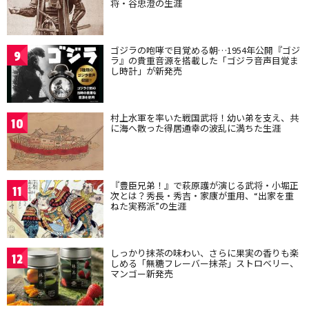
将・谷忠澄の生涯
ゴジラの咆哮で目覚める朝…1954年公開『ゴジ
9
ラ』の貴重音源を搭載した「ゴジラ音声目覚ま
し時計」が新発売
村上水軍を率いた戦国武将！幼い弟を支え、共
10
に海へ散った得居通幸の波乱に満ちた生涯
『豊臣兄弟！』で萩原護が演じる武将・小堀正
11
次とは？秀長・秀吉・家康が重用、“出家を重
ねた実務派”の生涯
しっかり抹茶の味わい、さらに果実の香りも楽
12
しめる「無糖フレーバー抹茶」ストロベリー、
マンゴー新発売