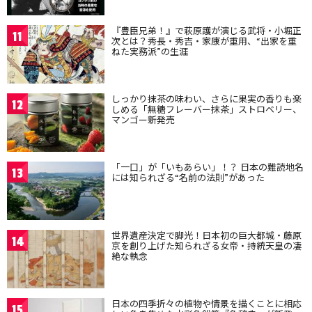
『豊臣兄弟！』で萩原護が演じる武将・小堀正
11
次とは？秀長・秀吉・家康が重用、“出家を重
ねた実務派”の生涯
しっかり抹茶の味わい、さらに果実の香りも楽
12
しめる「無糖フレーバー抹茶」ストロベリー、
マンゴー新発売
「一口」が「いもあらい」！？ 日本の難読地名
13
には知られざる“名前の法則”があった
世界遺産決定で脚光！日本初の巨大都城・藤原
14
京を創り上げた知られざる女帝・持統天皇の凄
絶な執念
日本の四季折々の植物や情景を描くことに相応
15