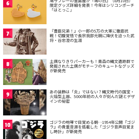
鳩サブレーの豊島屋が『鳩の日』（8月10日）
6
限定グッズ詳細を発表！今年はシリコンポーチ
「はとっこ」
『豊臣兄弟！』小一郎の5万の大軍に徹底抗
7
戦！切腹覚悟で長宗我部元親に降伏を迫った武
将・谷忠澄の生涯
土偶なりきりパーカーも！青森の縄文遺跡群で
8
発掘された土偶がモチーフのキュートなグッズ
が新発売
あの装飾は「炎」ではない？縄文時代の国宝・
9
火焔型土器、5000年前の人々が刻んだ謎とデザ
インの秘密
ゴジラの咆哮で目覚める朝…1954年公開『ゴジ
10
ラ』の貴重音源を搭載した「ゴジラ音声目覚ま
し時計」が新発売