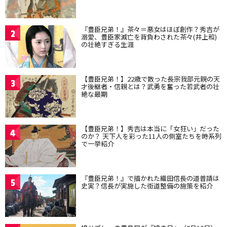
『豊臣兄弟！』茶々＝悪女はほぼ創作？秀吉が
2
溺愛、豊臣家滅亡を背負わされた茶々(井上和)
の壮絶すぎる生涯
【豊臣兄弟！】22歳で散った長宗我部元親の天
3
才後継者・信親とは？武勇を奮った若武者の壮
絶な最期
【豊臣兄弟！】秀吉は本当に「女狂い」だった
4
のか？ 天下人を彩った11人の側室たちを時系列
で一挙紹介
『豊臣兄弟！』で描かれた織田信長の道普請は
5
史実？信長が実施した街道整備の施策を紹介