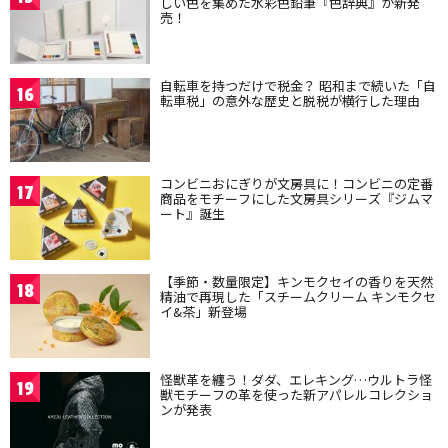
しい色を集めた水彩色鉛筆『色辞典』が新発
売！
自転車を持つだけで税金？ 昭和まで続いた「自
16
転車税」の意外な歴史と脱税が横行した理由
コンビニおにぎりが文房具に！コンビニの定番
17
商品をモチーフにした文房具シリーズ『ジムマ
ート』誕生
【季節・数量限定】キンモクセイの香りを天然
18
精油で再現した「スチームクリーム キンモクセ
イ&茶」新登場
怪獣革を纏う！ダダ、エレキング…ウルトラ怪
19
獣モチーフの革を使った新アパレルコレクショ
ンが発表