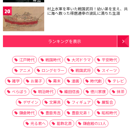
村上水軍を率いた戦国武将！幼い弟を支え、共
20
に海へ散った得居通幸の波乱に満ちた生涯
ランキングを表示
江戸時代
戦国時代
大河ドラマ
平安時代
アニメ
ロングセラー
戦国武将
スイーツ
雑学
お菓子
幕末
漫画
時代劇
テレビ
べらぼう
明治時代
織田信長
徳川家康
抹茶
デザイン
文房具
フィギュア
展覧会
鎌倉時代
豊臣秀吉
豊臣兄弟！
昭和時代
光る君へ
葛飾北斎
鎌倉殿の13人