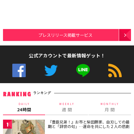
プレスリリース掲載サービス
公式アカウントで最新情報ゲット！
ランキング
RANKING
DAILY
WEEKLY
MONTHLY
24時間
週 間
月 間
『豊臣兄弟！』お市と柴田勝家、自刃しての最
1
期と「辞世の句」…運命を共にした２人の悲劇