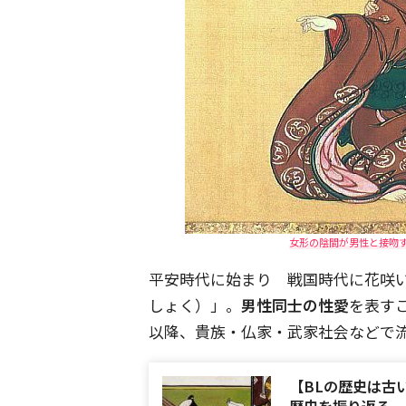
女形の陰間が男性と接吻す
平安時代に始まり 戦国時代に花咲
しょく）」。
男性同士の性愛
を表す
以降、貴族・仏家・武家社会などで
【BLの歴史は古