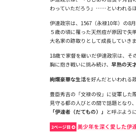
わっていただろう」……といわれる
伊達政宗は、1567（永禄10年）の
５歳の頃に罹った天然痘が原因で失
大名家の跡取りとして成長していき
18歳で家督を継いだ伊達政宗は、そ
胸に抱き戦いに挑み続け、
早熟の天
絢爛豪華な生活
を好んだといわれる
豊臣秀吉の「文禄の役」に従軍した
見守る都の人びとの間で話題となり
「伊達者（だてもの）」
と呼ぶよう
美少年を深く愛した伊
2ページ目