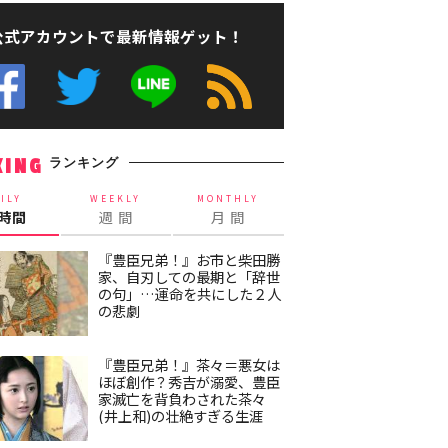
公式アカウントで最新情報ゲット！
ランキング
KING
ILY
WEEKLY
MONTHLY
4時間
週 間
月 間
『豊臣兄弟！』お市と柴田勝
家、自刃しての最期と「辞世
の句」…運命を共にした２人
の悲劇
『豊臣兄弟！』茶々＝悪女は
ほぼ創作？秀吉が溺愛、豊臣
家滅亡を背負わされた茶々
(井上和)の壮絶すぎる生涯