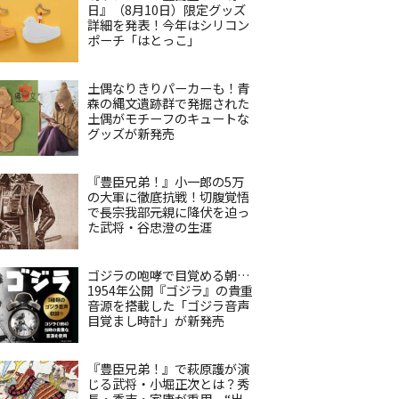
日』（8月10日）限定グッズ
詳細を発表！今年はシリコン
ポーチ「はとっこ」
土偶なりきりパーカーも！青
森の縄文遺跡群で発掘された
土偶がモチーフのキュートな
グッズが新発売
『豊臣兄弟！』小一郎の5万
の大軍に徹底抗戦！切腹覚悟
で長宗我部元親に降伏を迫っ
た武将・谷忠澄の生涯
ゴジラの咆哮で目覚める朝…
1954年公開『ゴジラ』の貴重
音源を搭載した「ゴジラ音声
目覚まし時計」が新発売
『豊臣兄弟！』で萩原護が演
じる武将・小堀正次とは？秀
長・秀吉・家康が重用、“出