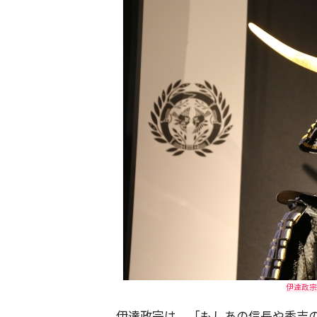
伊達政宗
伊達政宗は、「もしあの信長や秀吉