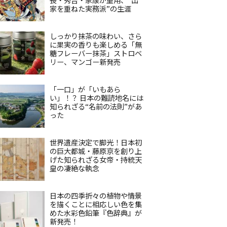
家を重ねた実務派”の生涯
しっかり抹茶の味わい、さら
に果実の香りも楽しめる「無
糖フレーバー抹茶」ストロベ
リー、マンゴー新発売
「一口」が「いもあら
い」！？ 日本の難読地名には
知られざる“名前の法則”があ
った
世界遺産決定で脚光！日本初
の巨大都城・藤原京を創り上
げた知られざる女帝・持統天
皇の凄絶な執念
日本の四季折々の植物や情景
を描くことに相応しい色を集
めた水彩色鉛筆『色辞典』が
新発売！