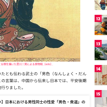
12
13
る様を描いた宮川一笑による掛物絵（wiki）
14
いたとも伝わる武士の「男色（なんしょく・だん
この言葉は、中国から伝来し日本では、平安後期
流行りました。
15
い】日本における男性同士の性愛「男色・衆道」の