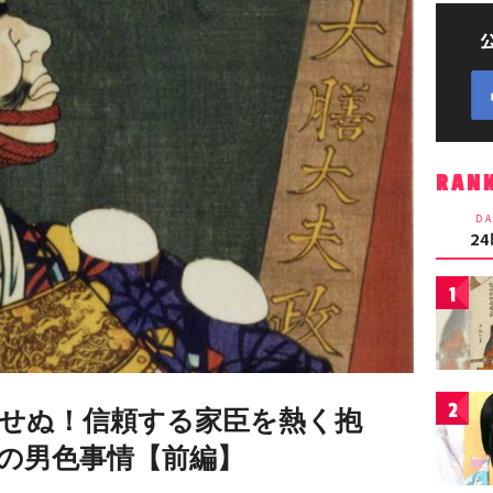
RAN
DA
2
1
2
せぬ！信頼する家臣を熱く抱
の男色事情【前編】