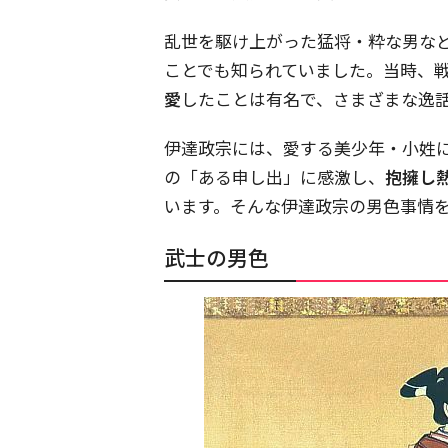
乱世を駆け上がった猛将・粋な男な
ことでも知られていました。当時、
愛
したことは有名で、さまざまな逸
伊達政宗には、愛する美少年・小姓
の「ある申し出」に感激し、
抱擁し
います。そんな伊達政宗の男色事情
武士の男色