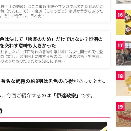
男性同士の恋愛）はここ最近小説やマンガで出てきたと思いが
男色（だんしょく）・衆道（しゅうどう）は遥か昔からあった
16
す。そこで今回は、日本史…
色は決して「快楽のため」だけではない？恒例の
を交わす意味も大きかった
17
触れましたが、江戸時代の書物や浮世絵には女性同士の同性愛
いのに対し、男性同士に関するものは、当時の男色（男性同士
どのようなものだったかを知るには事…
18
る
有名な武将の約9割は男色の心得
があったとか。
ら、今回ご紹介するのは
「伊達政宗」
です。
19
将