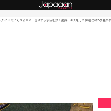
以外には誰にもやらせぬ！信頼する家臣を熱く抱擁、キスをした伊達政宗の男色事