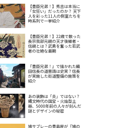
【豊臣兄弟！】秀吉は本当に
「女狂い」だったのか？ 天下
人を彩った11人の側室たちを
時系列で一挙紹介
【豊臣兄弟！】22歳で散った
長宗我部元親の天才後継者・
信親とは？武勇を奮った若武
者の壮絶な最期
『豊臣兄弟！』で描かれた織
田信長の道普請は史実？信長
が実施した街道整備の施策を
紹介
あの装飾は「炎」ではない？
縄文時代の国宝・火焔型土
器、5000年前の人々が刻んだ
謎とデザインの秘密
鳩サブレーの豊島屋が『鳩の