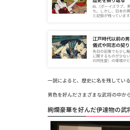
歴史を振り返る
BL（ボーイズラブ、
ち。しかし、日本の
と記録が残っていま
江戸時代以前の男
儀式や同志の契り
先日の記事でも少し
に関するものが少な
の同性愛）の環境が
一説によると、歴史に名を残してい
男色を好んださまざまな武将の中か
絢爛豪華を好んだ伊達物の武