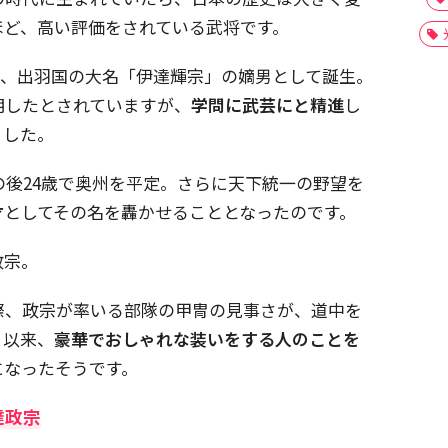
ほど、高い評価をされている武将です。
8月、出羽国の大名「伊達輝宗」の嫡男として誕生。
明したとされていますが、
学問に武芸にと精進
し
ました。
の後24歳で奥州を平定。さらに天下統一の野望を
才
としてその名を轟かせることとなったのです。
政宗。
際、政宗が率いる部隊の甲冑の見事さが、道中を
、以来、
豪華でおしゃれな装いをする人のことを
になったそうです。
達政宗