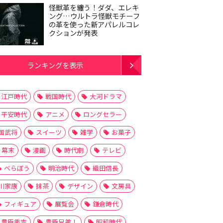
怪獣革を纏う！ダダ、エレキ
ング…ウルトラ怪獣モチーフ
の革を使った新アパレルコレ
クションが発表
ランキングを表示
江戸時代
戦国時代
大河ドラマ
平安時代
アニメ
ロングセラー
国武将
スイーツ
雑学
お菓子
幕末
漫画
時代劇
テレビ
べらぼう
明治時代
織田信長
川家康
抹茶
デザイン
文房具
フィギュア
展覧会
鎌倉時代
豊臣秀吉
豊臣兄弟！
昭和時代