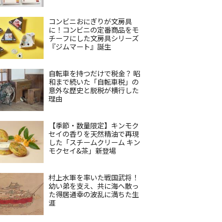
コンビニおにぎりが文房具
に！コンビニの定番商品をモ
チーフにした文房具シリーズ
『ジムマート』誕生
自転車を持つだけで税金？ 昭
和まで続いた「自転車税」の
意外な歴史と脱税が横行した
理由
【季節・数量限定】キンモク
セイの香りを天然精油で再現
した「スチームクリーム キン
モクセイ&茶」新登場
村上水軍を率いた戦国武将！
幼い弟を支え、共に海へ散っ
た得居通幸の波乱に満ちた生
涯