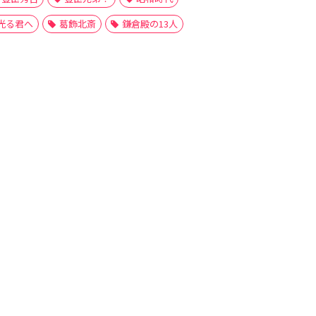
光る君へ
葛飾北斎
鎌倉殿の13人