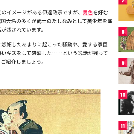
7
どのイメージがある伊達政宗ですが、
男色
を好む
戦国大名の多くが
武士のたしなみとして美少年を寵
話が残されています。
8
に嫉妬したあまりに起こった騒動や、愛する家臣
熱いキスをして感涙
した……という逸話が残って
をご紹介しましょう。
9
10
11