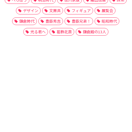
デザイン
文房具
フィギュア
展覧会
鎌倉時代
豊臣秀吉
豊臣兄弟！
昭和時代
光る君へ
葛飾北斎
鎌倉殿の13人