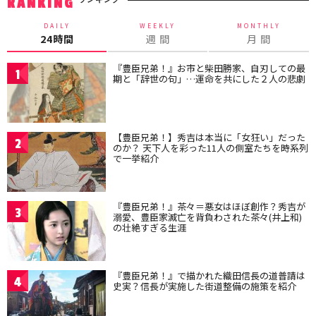
RANKING
DAILY
WEEKLY
MONTHLY
24時間
週 間
月 間
『豊臣兄弟！』お市と柴田勝家、自刃しての最
1
期と「辞世の句」…運命を共にした２人の悲劇
【豊臣兄弟！】秀吉は本当に「女狂い」だった
2
のか？ 天下人を彩った11人の側室たちを時系列
で一挙紹介
『豊臣兄弟！』茶々＝悪女はほぼ創作？秀吉が
3
溺愛、豊臣家滅亡を背負わされた茶々(井上和)
の壮絶すぎる生涯
『豊臣兄弟！』で描かれた織田信長の道普請は
4
史実？信長が実施した街道整備の施策を紹介