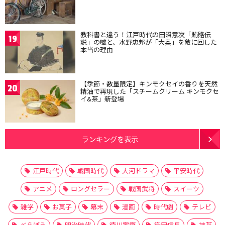
教科書と違う！江戸時代の田沼意次「賄賂伝
19
説」の嘘と、水野忠邦が「大奥」を敵に回した
本当の理由
【季節・数量限定】キンモクセイの香りを天然
20
精油で再現した「スチームクリーム キンモクセ
イ&茶」新登場
ランキングを表示
江戸時代
戦国時代
大河ドラマ
平安時代
アニメ
ロングセラー
戦国武将
スイーツ
雑学
お菓子
幕末
漫画
時代劇
テレビ
べらぼう
明治時代
徳川家康
織田信長
抹茶