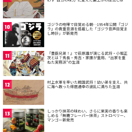
ゴジラの咆哮で目覚める朝…1954年公開『ゴジ
10
ラ』の貴重音源を搭載した「ゴジラ音声目覚ま
し時計」が新発売
『豊臣兄弟！』で萩原護が演じる武将・小堀正
11
次とは？秀長・秀吉・家康が重用、“出家を重
ねた実務派”の生涯
村上水軍を率いた戦国武将！幼い弟を支え、共
12
に海へ散った得居通幸の波乱に満ちた生涯
しっかり抹茶の味わい、さらに果実の香りも楽
13
しめる「無糖フレーバー抹茶」ストロベリー、
マンゴー新発売