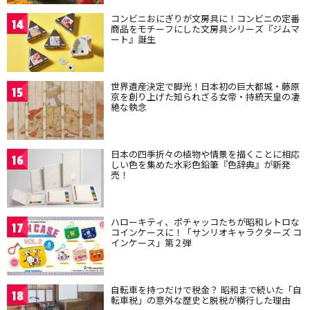
コンビニおにぎりが文房具に！コンビニの定番
14
商品をモチーフにした文房具シリーズ『ジムマ
ート』誕生
世界遺産決定で脚光！日本初の巨大都城・藤原
15
京を創り上げた知られざる女帝・持統天皇の凄
絶な執念
日本の四季折々の植物や情景を描くことに相応
16
しい色を集めた水彩色鉛筆『色辞典』が新発
売！
ハローキティ、ポチャッコたちが昭和レトロな
17
コインケースに！「サンリオキャラクターズ コ
インケース」第２弾
自転車を持つだけで税金？ 昭和まで続いた「自
18
転車税」の意外な歴史と脱税が横行した理由