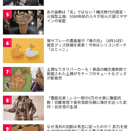
あの装飾は「炎」ではない？縄文時代の国宝・
5
火焔型土器、5000年前の人々が刻んだ謎とデザ
インの秘密
鳩サブレーの豊島屋が『鳩の日』（8月10日）
6
限定グッズ詳細を発表！今年はシリコンポーチ
「はとっこ」
土偶なりきりパーカーも！青森の縄文遺跡群で
7
発掘された土偶がモチーフのキュートなグッズ
が新発売
『豊臣兄弟！』小一郎の5万の大軍に徹底抗
8
戦！切腹覚悟で長宗我部元親に降伏を迫った武
将・谷忠澄の生涯
なぜ浅井の旧臣は秀吉に従ったのか？ 武力を使
9
わず“自分の味方”に変えた裏工作の技法とは