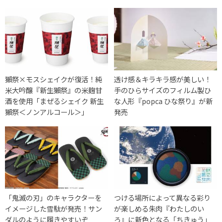
獺祭×モスシェイクが復活！純
透け感＆キラキラ感が美しい！
米大吟醸『新生獺祭』の米麹甘
手のひらサイズのフィルム製ひ
酒を使用「まぜるシェイク 新生
な人形『popca ひな祭り』が新
獺祭＜ノンアルコール＞」
発売
「鬼滅の刃」のキャラクターを
つける場所によって異なる彩り
イメージした雪駄が発売！サン
が楽しめる朱肉『わたしのい
ダルのように履きやすいぞ
ろ』に新色となる「ちきゅう」