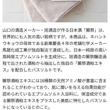
山口の酒造メーカー・旭酒造が作る日本酒「獺祭」は、
世界的にも人気の高い銘柄ですが、本商品は、ネハント
ウキョウの母体である創業慶長４年の老舗化学メーカー
馬居化成工業が独自製法で達成した、日本一純度の高い
高純度エプソムソルトを主成分に、旭酒造の獺祭醸造過
程で出された酒粕から抽出した独自の「獺祭酒粕エキ
ス」を配合したバスソルトです。
獺祭酒粕エキスには16種類の天然アミノ酸が豊富に含ま
れることがわかっており、肌に潤いを与える効果効能が
認められているエプソムソルト入浴料に、保湿成分であ
る獺祭酒粕エキスをプラスした美肌に特化したバスソル
トになっているとのこと。