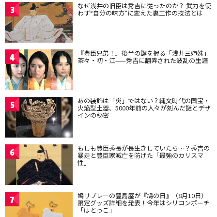
なぜ浅井の旧臣は秀吉に従ったのか？ 武力を使
3
わず“自分の味方”に変えた裏工作の技法とは
『豊臣兄弟！』後半の鍵を握る「浅井三姉妹」
4
茶々・初・江——秀吉に翻弄された波乱の生涯
あの装飾は「炎」ではない？縄文時代の国宝・
5
火焔型土器、5000年前の人々が刻んだ謎とデザ
インの秘密
もしも豊臣秀長が長生きしていたら…？秀吉の
6
暴走と豊臣家滅亡を防げた「最強のカリスマ
性」
鳩サブレーの豊島屋が『鳩の日』（8月10日）
7
限定グッズ詳細を発表！今年はシリコンポーチ
「はとっこ」