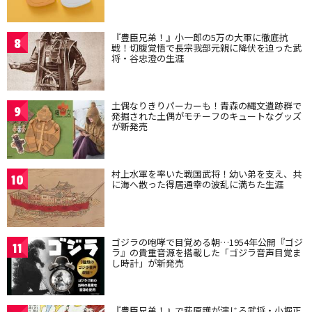
『豊臣兄弟！』小一郎の5万の大軍に徹底抗
8
戦！切腹覚悟で長宗我部元親に降伏を迫った武
将・谷忠澄の生涯
土偶なりきりパーカーも！青森の縄文遺跡群で
9
発掘された土偶がモチーフのキュートなグッズ
が新発売
村上水軍を率いた戦国武将！幼い弟を支え、共
10
に海へ散った得居通幸の波乱に満ちた生涯
ゴジラの咆哮で目覚める朝…1954年公開『ゴジ
11
ラ』の貴重音源を搭載した「ゴジラ音声目覚ま
し時計」が新発売
『豊臣兄弟！』で萩原護が演じる武将・小堀正