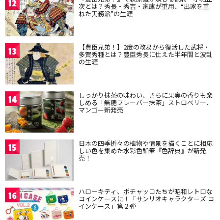
12
次とは？秀長・秀吉・家康が重用、“出家を重
ねた実務派”の生涯
【豊臣兄弟！】2度の改易から復活した武将・
13
多賀秀種とは？豊臣秀長に仕えた半年間と波乱
の生涯
しっかり抹茶の味わい、さらに果実の香りも楽
14
しめる「無糖フレーバー抹茶」ストロベリー、
マンゴー新発売
日本の四季折々の植物や情景を描くことに相応
15
しい色を集めた水彩色鉛筆『色辞典』が新発
売！
ハローキティ、ポチャッコたちが昭和レトロな
16
コインケースに！「サンリオキャラクターズ コ
インケース」第２弾