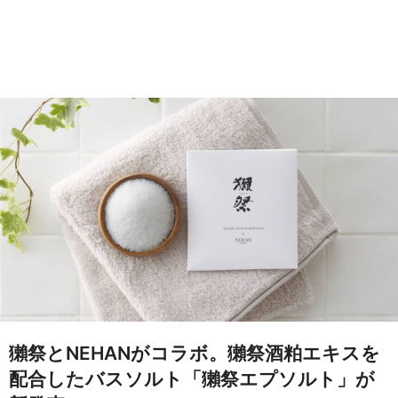
獺祭とNEHANがコラボ。獺祭酒粕エキスを
配合したバスソルト「獺祭エプソルト」が