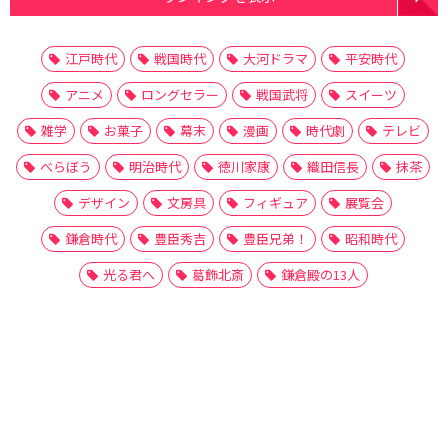
江戸時代
戦国時代
大河ドラマ
平安時代
アニメ
ロングセラー
戦国武将
スイーツ
雑学
お菓子
幕末
漫画
時代劇
テレビ
べらぼう
明治時代
徳川家康
織田信長
抹茶
デザイン
文房具
フィギュア
展覧会
鎌倉時代
豊臣秀吉
豊臣兄弟！
昭和時代
光る君へ
葛飾北斎
鎌倉殿の13人