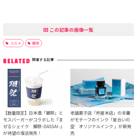
この記事の画像一覧
コスメ
獺祭
関連する記事
RELATED
【数量限定】日本酒「獺祭」と
老舗菓子店「杵屋本店」の羊羹
モスバーガーがコラボした『ま
がモチーフのインク「星合いの
ぜるシェイク 獺祭-DASSAI-』
空 オリジナルインク 」が新発
が待望の復活発売！
売