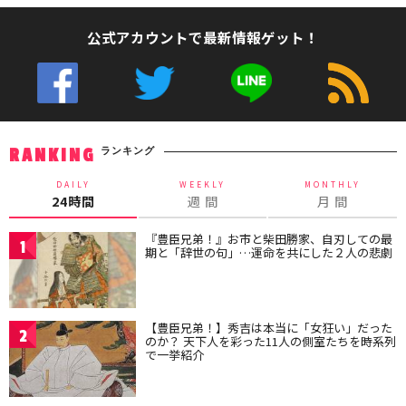
公式アカウントで最新情報ゲット！
ランキング
RANKING
DAILY
WEEKLY
MONTHLY
24時間
週 間
月 間
『豊臣兄弟！』お市と柴田勝家、自刃しての最
1
期と「辞世の句」…運命を共にした２人の悲劇
【豊臣兄弟！】秀吉は本当に「女狂い」だった
2
のか？ 天下人を彩った11人の側室たちを時系列
で一挙紹介