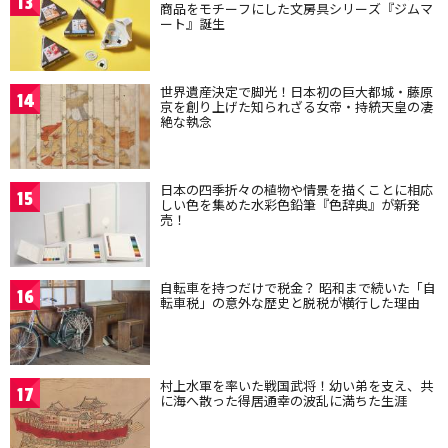
13
商品をモチーフにした文房具シリーズ『ジムマ
ート』誕生
世界遺産決定で脚光！日本初の巨大都城・藤原
14
京を創り上げた知られざる女帝・持統天皇の凄
絶な執念
日本の四季折々の植物や情景を描くことに相応
15
しい色を集めた水彩色鉛筆『色辞典』が新発
売！
自転車を持つだけで税金？ 昭和まで続いた「自
16
転車税」の意外な歴史と脱税が横行した理由
村上水軍を率いた戦国武将！幼い弟を支え、共
17
に海へ散った得居通幸の波乱に満ちた生涯