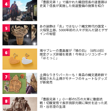
『豊臣兄弟！』で描かれた織田信長の道普請は
4
史実？信長が実施した街道整備の施策を紹介
あの装飾は「炎」ではない？縄文時代の国宝・
5
火焔型土器、5000年前の人々が刻んだ謎とデザ
インの秘密
鳩サブレーの豊島屋が『鳩の日』（8月10日）
6
限定グッズ詳細を発表！今年はシリコンポーチ
「はとっこ」
土偶なりきりパーカーも！青森の縄文遺跡群で
7
発掘された土偶がモチーフのキュートなグッズ
が新発売
『豊臣兄弟！』小一郎の5万の大軍に徹底抗
8
戦！切腹覚悟で長宗我部元親に降伏を迫った武
将・谷忠澄の生涯