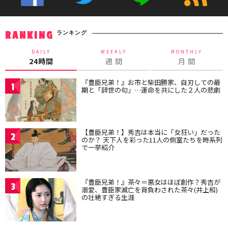
ランキング
RANKING
DAILY
WEEKLY
MONTHLY
24時間
週 間
月 間
『豊臣兄弟！』お市と柴田勝家、自刃しての最
1
期と「辞世の句」…運命を共にした２人の悲劇
【豊臣兄弟！】秀吉は本当に「女狂い」だった
2
のか？ 天下人を彩った11人の側室たちを時系列
で一挙紹介
『豊臣兄弟！』茶々＝悪女はほぼ創作？秀吉が
3
溺愛、豊臣家滅亡を背負わされた茶々(井上和)
の壮絶すぎる生涯