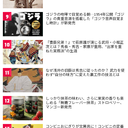
ゴジラの咆哮で目覚める朝…1954年公開『ゴジ
9
ラ』の貴重音源を搭載した「ゴジラ音声目覚ま
し時計」が新発売
『豊臣兄弟！』で萩原護が演じる武将・小堀正
10
次とは？秀長・秀吉・家康が重用、“出家を重
ねた実務派”の生涯
なぜ浅井の旧臣は秀吉に従ったのか？ 武力を使
11
わず“自分の味方”に変えた裏工作の技法とは
しっかり抹茶の味わい、さらに果実の香りも楽
12
しめる「無糖フレーバー抹茶」ストロベリー、
マンゴー新発売
コンビニおにぎりが文房具に！コンビニの定番