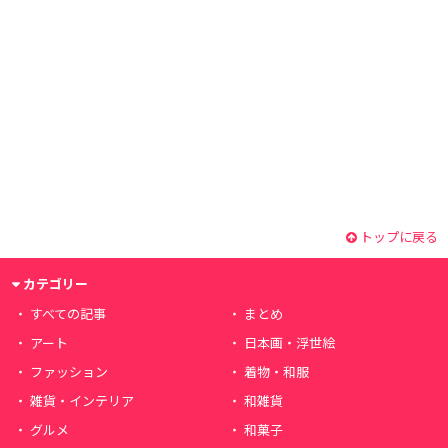
トップに戻る
カテゴリー
すべての記事
まとめ
アート
日本画・浮世絵
ファッション
着物・和服
雑貨・インテリア
和雑貨
グルメ
和菓子