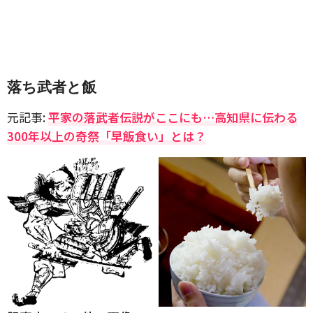
落ち武者と飯
元記事:
平家の落武者伝説がここにも…高知県に伝わる
300年以上の奇祭「早飯食い」とは？