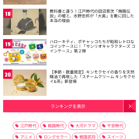
教科書と違う！江戸時代の田沼意次「賄賂伝
18
説」の嘘と、水野忠邦が「大奥」を敵に回した
本当の理由
ハローキティ、ポチャッコたちが昭和レトロな
19
コインケースに！「サンリオキャラクターズ コ
インケース」第２弾
【季節・数量限定】キンモクセイの香りを天然
20
精油で再現した「スチームクリーム キンモクセ
イ&茶」新登場
ランキングを表示
江戸時代
戦国時代
大河ドラマ
平安時代
アニメ
ロングセラー
戦国武将
スイーツ