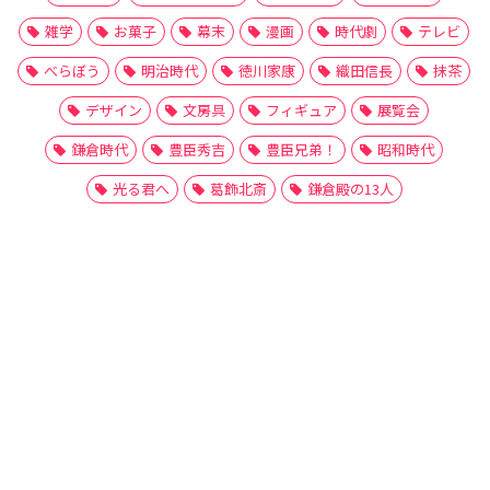
雑学
お菓子
幕末
漫画
時代劇
テレビ
べらぼう
明治時代
徳川家康
織田信長
抹茶
デザイン
文房具
フィギュア
展覧会
鎌倉時代
豊臣秀吉
豊臣兄弟！
昭和時代
光る君へ
葛飾北斎
鎌倉殿の13人