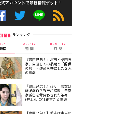
公式アカウントで最新情報ゲット！
ランキング
KING
ILY
WEEKLY
MONTHLY
4時間
週 間
月 間
『豊臣兄弟！』お市と柴田勝
家、自刃しての最期と「辞世
の句」…運命を共にした２人
の悲劇
『豊臣兄弟！』茶々＝悪女は
ほぼ創作？秀吉が溺愛、豊臣
家滅亡を背負わされた茶々
(井上和)の壮絶すぎる生涯
【豊臣兄弟！】秀吉は本当に