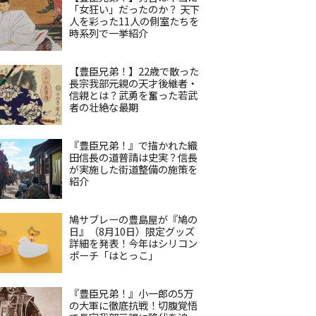
「女狂い」だったのか？ 天下
人を彩った11人の側室たちを
時系列で一挙紹介
【豊臣兄弟！】22歳で散った
長宗我部元親の天才後継者・
信親とは？武勇を奮った若武
者の壮絶な最期
『豊臣兄弟！』で描かれた織
田信長の道普請は史実？信長
が実施した街道整備の施策を
紹介
鳩サブレーの豊島屋が『鳩の
日』（8月10日）限定グッズ
詳細を発表！今年はシリコン
ポーチ「はとっこ」
『豊臣兄弟！』小一郎の5万
の大軍に徹底抗戦！切腹覚悟