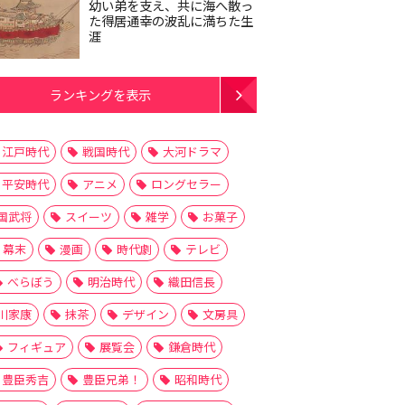
幼い弟を支え、共に海へ散っ
た得居通幸の波乱に満ちた生
涯
ランキングを表示
江戸時代
戦国時代
大河ドラマ
平安時代
アニメ
ロングセラー
国武将
スイーツ
雑学
お菓子
幕末
漫画
時代劇
テレビ
べらぼう
明治時代
織田信長
川家康
抹茶
デザイン
文房具
フィギュア
展覧会
鎌倉時代
豊臣秀吉
豊臣兄弟！
昭和時代