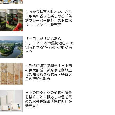
しっかり抹茶の味わい、さら
に果実の香りも楽しめる「無
糖フレーバー抹茶」ストロベ
リー、マンゴー新発売
「一口」が「いもあら
い」！？ 日本の難読地名には
知られざる“名前の法則”があ
った
世界遺産決定で脚光！日本初
の巨大都城・藤原京を創り上
げた知られざる女帝・持統天
皇の凄絶な執念
日本の四季折々の植物や情景
を描くことに相応しい色を集
めた水彩色鉛筆『色辞典』が
新発売！