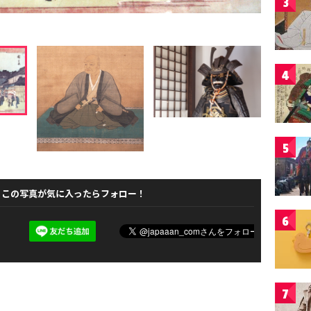
3
4
5
この写真が気に入ったらフォロー！
6
7