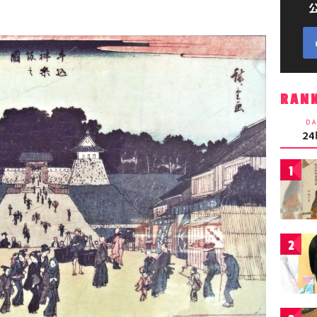
RAN
DA
2
1
2