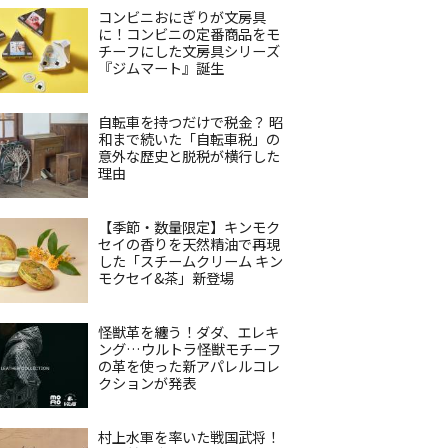
コンビニおにぎりが文房具
に！コンビニの定番商品をモ
チーフにした文房具シリーズ
『ジムマート』誕生
自転車を持つだけで税金？ 昭
和まで続いた「自転車税」の
意外な歴史と脱税が横行した
理由
【季節・数量限定】キンモク
セイの香りを天然精油で再現
した「スチームクリーム キン
モクセイ&茶」新登場
怪獣革を纏う！ダダ、エレキ
ング…ウルトラ怪獣モチーフ
の革を使った新アパレルコレ
クションが発表
村上水軍を率いた戦国武将！