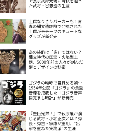
で長宗我部元親に降伏を迫っ
た武将・谷忠澄の生涯
土偶なりきりパーカーも！青
森の縄文遺跡群で発掘された
土偶がモチーフのキュートな
グッズが新発売
あの装飾は「炎」ではない？
縄文時代の国宝・火焔型土
器、5000年前の人々が刻んだ
謎とデザインの秘密
ゴジラの咆哮で目覚める朝…
1954年公開『ゴジラ』の貴重
音源を搭載した「ゴジラ音声
目覚まし時計」が新発売
『豊臣兄弟！』で萩原護が演
じる武将・小堀正次とは？秀
長・秀吉・家康が重用、“出
家を重ねた実務派”の生涯