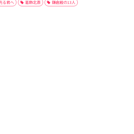
光る君へ
葛飾北斎
鎌倉殿の13人