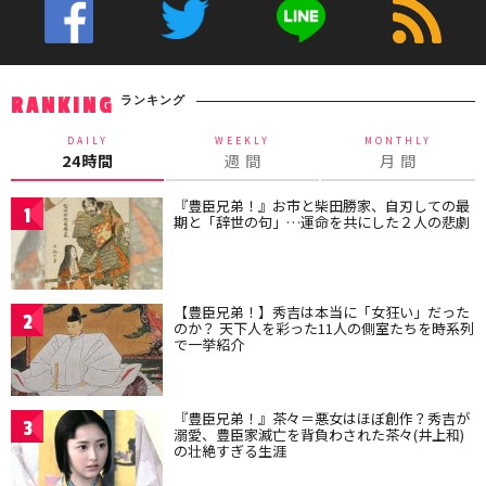
ランキング
RANKING
DAILY
WEEKLY
MONTHLY
24時間
週 間
月 間
『豊臣兄弟！』お市と柴田勝家、自刃しての最
1
期と「辞世の句」…運命を共にした２人の悲劇
【豊臣兄弟！】秀吉は本当に「女狂い」だった
2
のか？ 天下人を彩った11人の側室たちを時系列
で一挙紹介
『豊臣兄弟！』茶々＝悪女はほぼ創作？秀吉が
3
溺愛、豊臣家滅亡を背負わされた茶々(井上和)
の壮絶すぎる生涯