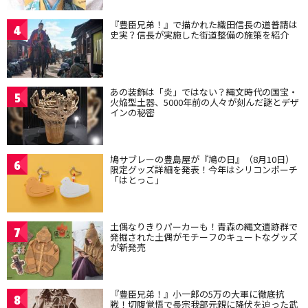
『豊臣兄弟！』で描かれた織田信長の道普請は
4
史実？信長が実施した街道整備の施策を紹介
あの装飾は「炎」ではない？縄文時代の国宝・
5
火焔型土器、5000年前の人々が刻んだ謎とデザ
インの秘密
鳩サブレーの豊島屋が『鳩の日』（8月10日）
6
限定グッズ詳細を発表！今年はシリコンポーチ
「はとっこ」
土偶なりきりパーカーも！青森の縄文遺跡群で
7
発掘された土偶がモチーフのキュートなグッズ
が新発売
『豊臣兄弟！』小一郎の5万の大軍に徹底抗
8
戦！切腹覚悟で長宗我部元親に降伏を迫った武