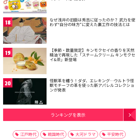
なぜ浅井の旧臣は秀吉に従ったのか？ 武力を使
18
わず“自分の味方”に変えた裏工作の技法とは
【季節・数量限定】キンモクセイの香りを天然
19
精油で再現した「スチームクリーム キンモクセ
イ&茶」新登場
怪獣革を纏う！ダダ、エレキング…ウルトラ怪
20
獣モチーフの革を使った新アパレルコレクショ
ンが発表
ランキングを表示
江戸時代
戦国時代
大河ドラマ
平安時代