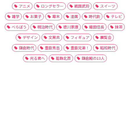
アニメ
ロングセラー
戦国武将
スイーツ
雑学
お菓子
幕末
漫画
時代劇
テレビ
べらぼう
明治時代
徳川家康
織田信長
抹茶
デザイン
文房具
フィギュア
展覧会
鎌倉時代
豊臣秀吉
豊臣兄弟！
昭和時代
光る君へ
葛飾北斎
鎌倉殿の13人