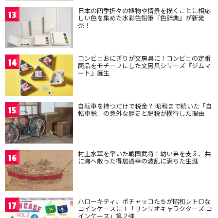
日本の四季折々の植物や情景を描くことに相応
13
しい色を集めた水彩色鉛筆『色辞典』が新発
売！
コンビニおにぎりが文房具に！コンビニの定番
14
商品をモチーフにした文房具シリーズ『ジムマ
ート』誕生
自転車を持つだけで税金？ 昭和まで続いた「自
15
転車税」の意外な歴史と脱税が横行した理由
村上水軍を率いた戦国武将！幼い弟を支え、共
16
に海へ散った得居通幸の波乱に満ちた生涯
ハローキティ、ポチャッコたちが昭和レトロな
17
コインケースに！「サンリオキャラクターズ コ
インケース」第２弾