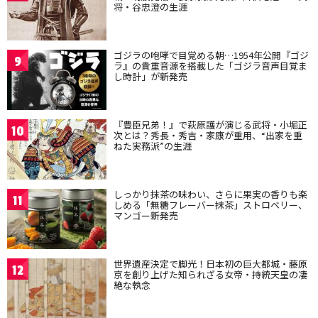
将・谷忠澄の生涯
ゴジラの咆哮で目覚める朝…1954年公開『ゴジ
9
ラ』の貴重音源を搭載した「ゴジラ音声目覚ま
し時計」が新発売
『豊臣兄弟！』で萩原護が演じる武将・小堀正
10
次とは？秀長・秀吉・家康が重用、“出家を重
ねた実務派”の生涯
しっかり抹茶の味わい、さらに果実の香りも楽
11
しめる「無糖フレーバー抹茶」ストロベリー、
マンゴー新発売
世界遺産決定で脚光！日本初の巨大都城・藤原
12
京を創り上げた知られざる女帝・持統天皇の凄
絶な執念