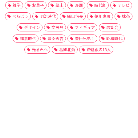
雑学
お菓子
幕末
漫画
時代劇
テレビ
べらぼう
明治時代
織田信長
徳川家康
抹茶
デザイン
文房具
フィギュア
展覧会
鎌倉時代
豊臣秀吉
豊臣兄弟！
昭和時代
光る君へ
葛飾北斎
鎌倉殿の13人