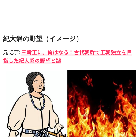
紀大磐の野望（イメージ）
元記事:
三韓王に、俺はなる！古代朝鮮で王朝独立を目
指した紀大磐の野望と謎