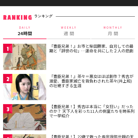
ランキング
RANKING
DAILY
WEEKLY
MONTHLY
24時間
週 間
月 間
『豊臣兄弟！』お市と柴田勝家、自刃しての最
1
期と「辞世の句」…運命を共にした２人の悲劇
『豊臣兄弟！』茶々＝悪女はほぼ創作？秀吉が
2
溺愛、豊臣家滅亡を背負わされた茶々(井上和)
の壮絶すぎる生涯
【豊臣兄弟！】秀吉は本当に「女狂い」だった
3
のか？ 天下人を彩った11人の側室たちを時系列
で一挙紹介
【豊臣兄弟！】22歳で散った長宗我部元親の天