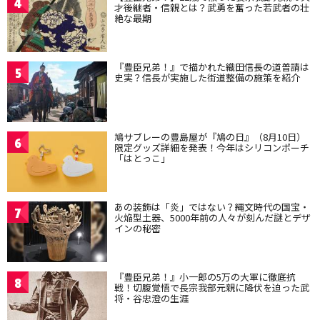
4
才後継者・信親とは？武勇を奮った若武者の壮
絶な最期
『豊臣兄弟！』で描かれた織田信長の道普請は
5
史実？信長が実施した街道整備の施策を紹介
鳩サブレーの豊島屋が『鳩の日』（8月10日）
6
限定グッズ詳細を発表！今年はシリコンポーチ
「はとっこ」
あの装飾は「炎」ではない？縄文時代の国宝・
7
火焔型土器、5000年前の人々が刻んだ謎とデザ
インの秘密
『豊臣兄弟！』小一郎の5万の大軍に徹底抗
8
戦！切腹覚悟で長宗我部元親に降伏を迫った武
将・谷忠澄の生涯