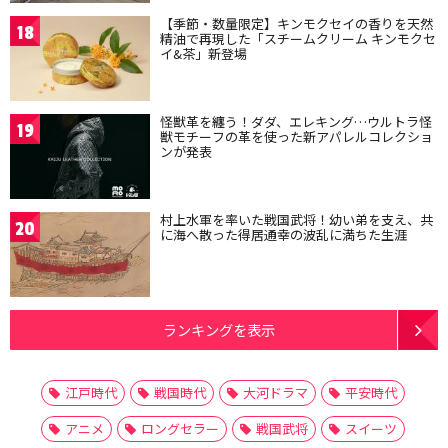
【季節・数量限定】キンモクセイの香りを天然
18
精油で再現した「スチームクリーム キンモクセ
イ&茶」新登場
怪獣革を纏う！ダダ、エレキング…ウルトラ怪
19
獣モチーフの革を使った新アパレルコレクショ
ンが発表
村上水軍を率いた戦国武将！幼い弟を支え、共
20
に海へ散った得居通幸の波乱に満ちた生涯
ランキングを表示
江戸時代
戦国時代
大河ドラマ
平安時代
アニメ
ロングセラー
戦国武将
スイーツ