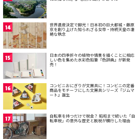
世界遺産決定で脚光！日本初の巨大都城・藤原
14
京を創り上げた知られざる女帝・持統天皇の凄
絶な執念
日本の四季折々の植物や情景を描くことに相応
15
しい色を集めた水彩色鉛筆『色辞典』が新発
売！
コンビニおにぎりが文房具に！コンビニの定番
16
商品をモチーフにした文房具シリーズ『ジムマ
ート』誕生
自転車を持つだけで税金？ 昭和まで続いた「自
17
転車税」の意外な歴史と脱税が横行した理由