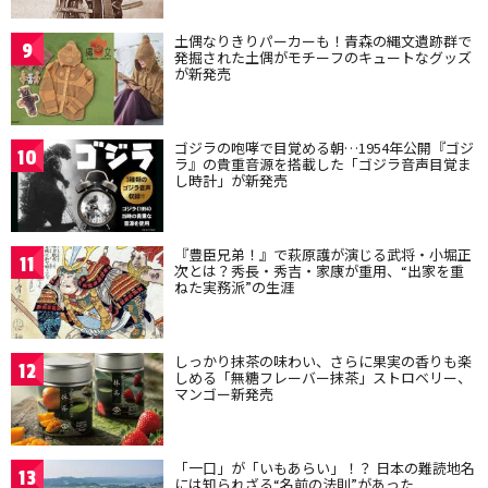
土偶なりきりパーカーも！青森の縄文遺跡群で
9
発掘された土偶がモチーフのキュートなグッズ
が新発売
ゴジラの咆哮で目覚める朝…1954年公開『ゴジ
10
ラ』の貴重音源を搭載した「ゴジラ音声目覚ま
し時計」が新発売
『豊臣兄弟！』で萩原護が演じる武将・小堀正
11
次とは？秀長・秀吉・家康が重用、“出家を重
ねた実務派”の生涯
しっかり抹茶の味わい、さらに果実の香りも楽
12
しめる「無糖フレーバー抹茶」ストロベリー、
マンゴー新発売
「一口」が「いもあらい」！？ 日本の難読地名
13
には知られざる“名前の法則”があった