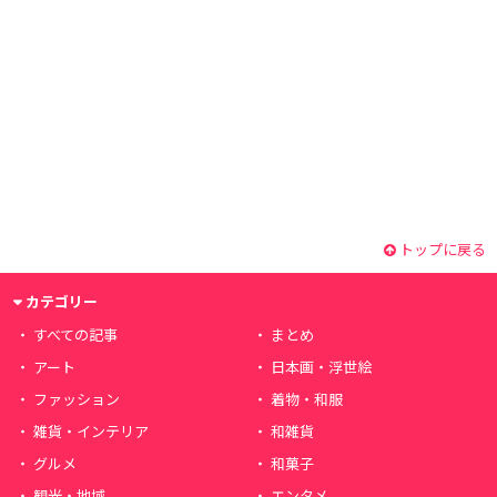
トップに戻る
カテゴリー
すべての記事
まとめ
アート
日本画・浮世絵
ファッション
着物・和服
雑貨・インテリア
和雑貨
グルメ
和菓子
観光・地域
エンタメ