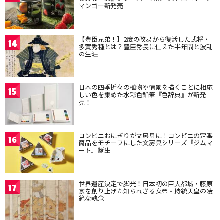
マンゴー新発売
【豊臣兄弟！】2度の改易から復活した武将・
14
多賀秀種とは？豊臣秀長に仕えた半年間と波乱
の生涯
日本の四季折々の植物や情景を描くことに相応
15
しい色を集めた水彩色鉛筆『色辞典』が新発
売！
コンビニおにぎりが文房具に！コンビニの定番
16
商品をモチーフにした文房具シリーズ『ジムマ
ート』誕生
世界遺産決定で脚光！日本初の巨大都城・藤原
17
京を創り上げた知られざる女帝・持統天皇の凄
絶な執念