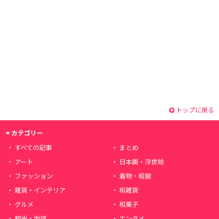
トップに戻る
カテゴリー
すべての記事
まとめ
アート
日本画・浮世絵
ファッション
着物・和服
雑貨・インテリア
和雑貨
グルメ
和菓子
観光・地域
エンタメ