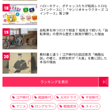
ハローキティ、ポチャッコたちが昭和レトロな
18
コインケースに！「サンリオキャラクターズ コ
インケース」第２弾
自転車を持つだけで税金？ 昭和まで続いた「自
19
転車税」の意外な歴史と脱税が横行した理由
教科書と違う！江戸時代の田沼意次「賄賂伝
20
説」の嘘と、水野忠邦が「大奥」を敵に回した
本当の理由
ランキングを表示
江戸時代
戦国時代
大河ドラマ
平安時代
アニメ
ロングセラー
戦国武将
スイーツ