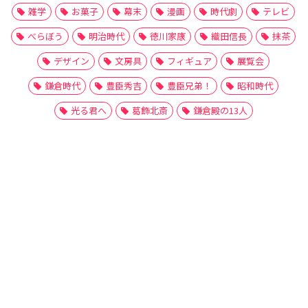
雑学
お菓子
幕末
漫画
時代劇
テレビ
べらぼう
明治時代
徳川家康
織田信長
抹茶
デザイン
文房具
フィギュア
展覧会
鎌倉時代
豊臣秀吉
豊臣兄弟！
昭和時代
光る君へ
葛飾北斎
鎌倉殿の13人