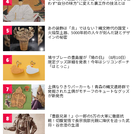
4
わず“自分の味方”に変えた裏工作の技法とは
あの装飾は「炎」ではない？縄文時代の国宝・
5
火焔型土器、5000年前の人々が刻んだ謎とデザ
インの秘密
鳩サブレーの豊島屋が『鳩の日』（8月10日）
6
限定グッズ詳細を発表！今年はシリコンポーチ
「はとっこ」
土偶なりきりパーカーも！青森の縄文遺跡群で
7
発掘された土偶がモチーフのキュートなグッズ
が新発売
『豊臣兄弟！』小一郎の5万の大軍に徹底抗
8
戦！切腹覚悟で長宗我部元親に降伏を迫った武
将・谷忠澄の生涯