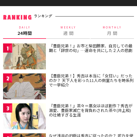
ランキング
RANKING
DAILY
WEEKLY
MONTHLY
24時間
週 間
月 間
『豊臣兄弟！』お市と柴田勝家、自刃しての最
1
期と「辞世の句」…運命を共にした２人の悲劇
【豊臣兄弟！】秀吉は本当に「女狂い」だった
2
のか？ 天下人を彩った11人の側室たちを時系列
で一挙紹介
『豊臣兄弟！』茶々＝悪女はほぼ創作？秀吉が
3
溺愛、豊臣家滅亡を背負わされた茶々(井上和)
の壮絶すぎる生涯
なぜ浅井の旧臣は秀吉に従ったのか？ 武力を使