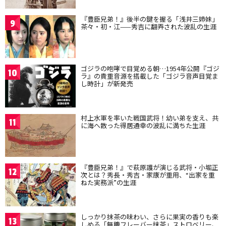
『豊臣兄弟！』後半の鍵を握る「浅井三姉妹」
9
茶々・初・江——秀吉に翻弄された波乱の生涯
ゴジラの咆哮で目覚める朝…1954年公開『ゴジ
10
ラ』の貴重音源を搭載した「ゴジラ音声目覚ま
し時計」が新発売
村上水軍を率いた戦国武将！幼い弟を支え、共
11
に海へ散った得居通幸の波乱に満ちた生涯
『豊臣兄弟！』で萩原護が演じる武将・小堀正
12
次とは？秀長・秀吉・家康が重用、“出家を重
ねた実務派”の生涯
しっかり抹茶の味わい、さらに果実の香りも楽
13
しめる「無糖フレーバー抹茶」ストロベリー、