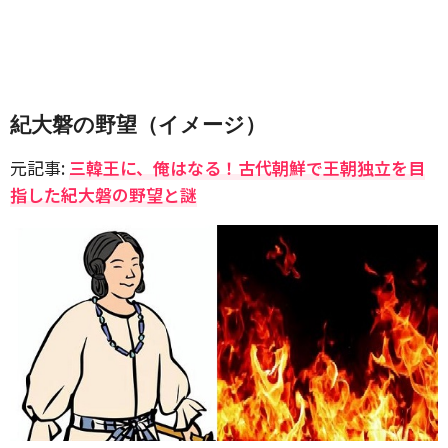
紀大磐の野望（イメージ）
元記事:
三韓王に、俺はなる！古代朝鮮で王朝独立を目
指した紀大磐の野望と謎