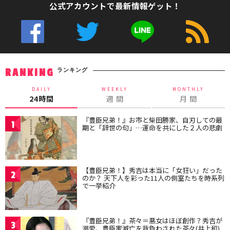
公式アカウントで最新情報ゲット！
ランキング
RANKING
DAILY
WEEKLY
MONTHLY
24時間
週 間
月 間
『豊臣兄弟！』お市と柴田勝家、自刃しての最
1
期と「辞世の句」…運命を共にした２人の悲劇
【豊臣兄弟！】秀吉は本当に「女狂い」だった
2
のか？ 天下人を彩った11人の側室たちを時系列
で一挙紹介
『豊臣兄弟！』茶々＝悪女はほぼ創作？秀吉が
3
溺愛、豊臣家滅亡を背負わされた茶々(井上和)