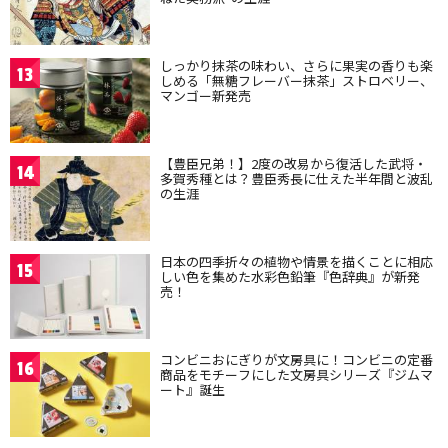
しっかり抹茶の味わい、さらに果実の香りも楽
13
しめる「無糖フレーバー抹茶」ストロベリー、
マンゴー新発売
【豊臣兄弟！】2度の改易から復活した武将・
14
多賀秀種とは？豊臣秀長に仕えた半年間と波乱
の生涯
日本の四季折々の植物や情景を描くことに相応
15
しい色を集めた水彩色鉛筆『色辞典』が新発
売！
コンビニおにぎりが文房具に！コンビニの定番
16
商品をモチーフにした文房具シリーズ『ジムマ
ート』誕生