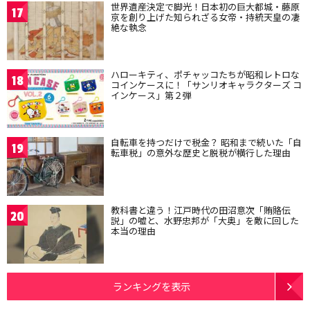
世界遺産決定で脚光！日本初の巨大都城・藤原
17
京を創り上げた知られざる女帝・持統天皇の凄
絶な執念
ハローキティ、ポチャッコたちが昭和レトロな
18
コインケースに！「サンリオキャラクターズ コ
インケース」第２弾
自転車を持つだけで税金？ 昭和まで続いた「自
19
転車税」の意外な歴史と脱税が横行した理由
教科書と違う！江戸時代の田沼意次「賄賂伝
20
説」の嘘と、水野忠邦が「大奥」を敵に回した
本当の理由
ランキングを表示