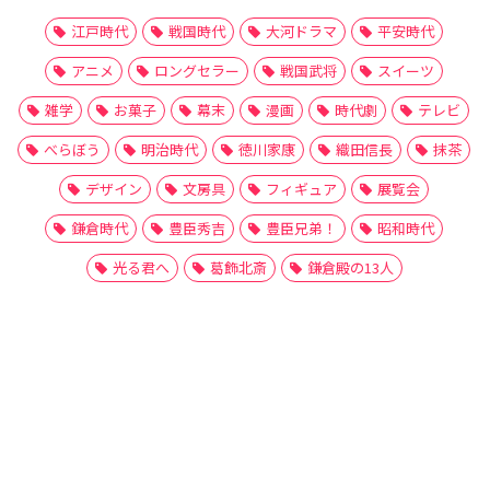
江戸時代
戦国時代
大河ドラマ
平安時代
アニメ
ロングセラー
戦国武将
スイーツ
雑学
お菓子
幕末
漫画
時代劇
テレビ
べらぼう
明治時代
徳川家康
織田信長
抹茶
デザイン
文房具
フィギュア
展覧会
鎌倉時代
豊臣秀吉
豊臣兄弟！
昭和時代
光る君へ
葛飾北斎
鎌倉殿の13人