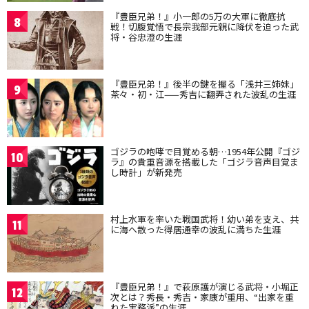
『豊臣兄弟！』小一郎の5万の大軍に徹底抗
8
戦！切腹覚悟で長宗我部元親に降伏を迫った武
将・谷忠澄の生涯
『豊臣兄弟！』後半の鍵を握る「浅井三姉妹」
9
茶々・初・江——秀吉に翻弄された波乱の生涯
ゴジラの咆哮で目覚める朝…1954年公開『ゴジ
10
ラ』の貴重音源を搭載した「ゴジラ音声目覚ま
し時計」が新発売
村上水軍を率いた戦国武将！幼い弟を支え、共
11
に海へ散った得居通幸の波乱に満ちた生涯
『豊臣兄弟！』で萩原護が演じる武将・小堀正
12
次とは？秀長・秀吉・家康が重用、“出家を重
ねた実務派”の生涯