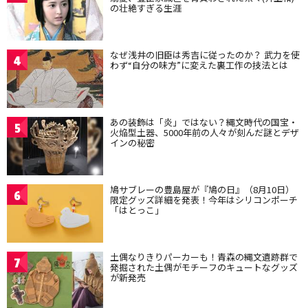
の壮絶すぎる生涯
なぜ浅井の旧臣は秀吉に従ったのか？ 武力を使
4
わず“自分の味方”に変えた裏工作の技法とは
あの装飾は「炎」ではない？縄文時代の国宝・
5
火焔型土器、5000年前の人々が刻んだ謎とデザ
インの秘密
鳩サブレーの豊島屋が『鳩の日』（8月10日）
6
限定グッズ詳細を発表！今年はシリコンポーチ
「はとっこ」
土偶なりきりパーカーも！青森の縄文遺跡群で
7
発掘された土偶がモチーフのキュートなグッズ
が新発売