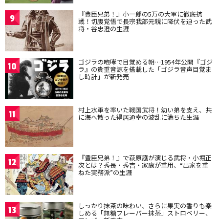
『豊臣兄弟！』小一郎の5万の大軍に徹底抗
9
戦！切腹覚悟で長宗我部元親に降伏を迫った武
将・谷忠澄の生涯
ゴジラの咆哮で目覚める朝…1954年公開『ゴジ
10
ラ』の貴重音源を搭載した「ゴジラ音声目覚ま
し時計」が新発売
村上水軍を率いた戦国武将！幼い弟を支え、共
11
に海へ散った得居通幸の波乱に満ちた生涯
『豊臣兄弟！』で萩原護が演じる武将・小堀正
12
次とは？秀長・秀吉・家康が重用、“出家を重
ねた実務派”の生涯
しっかり抹茶の味わい、さらに果実の香りも楽
13
しめる「無糖フレーバー抹茶」ストロベリー、