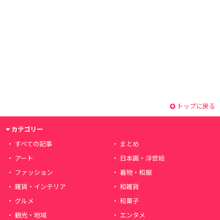
トップに戻る
カテゴリー
すべての記事
まとめ
アート
日本画・浮世絵
ファッション
着物・和服
雑貨・インテリア
和雑貨
グルメ
和菓子
観光・地域
エンタメ