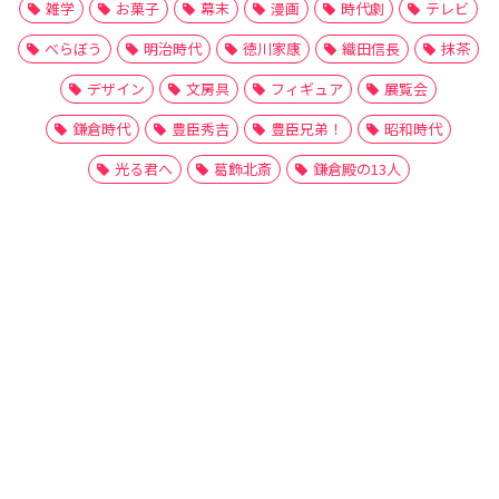
雑学
お菓子
幕末
漫画
時代劇
テレビ
べらぼう
明治時代
徳川家康
織田信長
抹茶
デザイン
文房具
フィギュア
展覧会
鎌倉時代
豊臣秀吉
豊臣兄弟！
昭和時代
光る君へ
葛飾北斎
鎌倉殿の13人