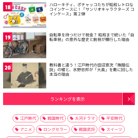
ハローキティ、ポチャッコたちが昭和レトロな
18
コインケースに！「サンリオキャラクターズ コ
インケース」第２弾
自転車を持つだけで税金？ 昭和まで続いた「自
19
転車税」の意外な歴史と脱税が横行した理由
教科書と違う！江戸時代の田沼意次「賄賂伝
20
説」の嘘と、水野忠邦が「大奥」を敵に回した
本当の理由
ランキングを表示
江戸時代
戦国時代
大河ドラマ
平安時代
アニメ
ロングセラー
戦国武将
スイーツ