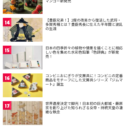
マンゴー新発売
【豊臣兄弟！】2度の改易から復活した武将・
14
多賀秀種とは？豊臣秀長に仕えた半年間と波乱
の生涯
日本の四季折々の植物や情景を描くことに相応
15
しい色を集めた水彩色鉛筆『色辞典』が新発
売！
コンビニおにぎりが文房具に！コンビニの定番
16
商品をモチーフにした文房具シリーズ『ジムマ
ート』誕生
世界遺産決定で脚光！日本初の巨大都城・藤原
17
京を創り上げた知られざる女帝・持統天皇の凄
絶な執念