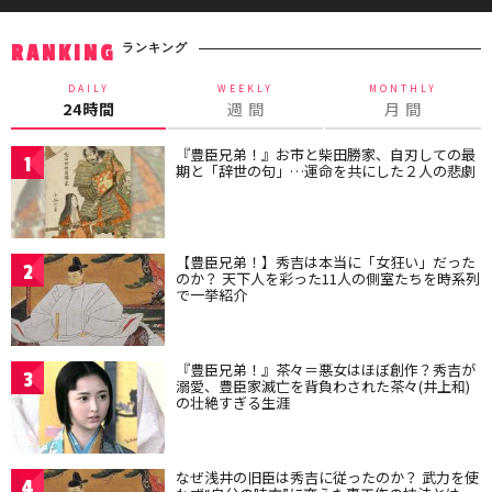
ランキング
RANKING
DAILY
WEEKLY
MONTHLY
24時間
週 間
月 間
『豊臣兄弟！』お市と柴田勝家、自刃しての最
1
期と「辞世の句」…運命を共にした２人の悲劇
【豊臣兄弟！】秀吉は本当に「女狂い」だった
2
のか？ 天下人を彩った11人の側室たちを時系列
で一挙紹介
『豊臣兄弟！』茶々＝悪女はほぼ創作？秀吉が
3
溺愛、豊臣家滅亡を背負わされた茶々(井上和)
の壮絶すぎる生涯
なぜ浅井の旧臣は秀吉に従ったのか？ 武力を使
4