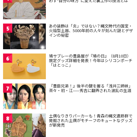
わず“自分の味方”に変えた裏工作の技法とは
あの装飾は「炎」ではない？縄文時代の国宝・
5
火焔型土器、5000年前の人々が刻んだ謎とデザ
インの秘密
鳩サブレーの豊島屋が『鳩の日』（8月10日）
6
限定グッズ詳細を発表！今年はシリコンポーチ
「はとっこ」
『豊臣兄弟！』後半の鍵を握る「浅井三姉妹」
7
茶々・初・江——秀吉に翻弄された波乱の生涯
土偶なりきりパーカーも！青森の縄文遺跡群で
8
発掘された土偶がモチーフのキュートなグッズ
が新発売