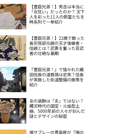
【豊臣兄弟！】秀吉は本当に
「女狂い」だったのか？ 天下
人を彩った11人の側室たちを
時系列で一挙紹介
【豊臣兄弟！】22歳で散った
長宗我部元親の天才後継者・
信親とは？武勇を奮った若武
者の壮絶な最期
『豊臣兄弟！』で描かれた織
田信長の道普請は史実？信長
が実施した街道整備の施策を
紹介
あの装飾は「炎」ではない？
縄文時代の国宝・火焔型土
器、5000年前の人々が刻んだ
謎とデザインの秘密
鳩サブレーの豊島屋が『鳩の