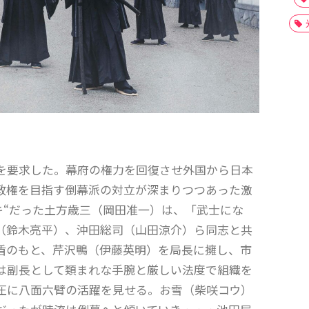
を要求した。幕府の権力を回復させ外国から日本
政権を目指す倒幕派の対立が深まりつつあった激
キ“だった土方歳三（岡田准一）は、「武士にな
（鈴木亮平）、沖田総司（山田涼介）ら同志と共
盾のもと、芹沢鴨（伊藤英明）を局長に擁し、市
は副長として類まれな手腕と厳しい法度で組織を
圧に八面六臂の活躍を見せる。お雪（柴咲コウ）