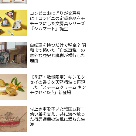
コンビニおにぎりが文房具
に！コンビニの定番商品をモ
チーフにした文房具シリーズ
『ジムマート』誕生
自転車を持つだけで税金？ 昭
和まで続いた「自転車税」の
意外な歴史と脱税が横行した
理由
【季節・数量限定】キンモク
セイの香りを天然精油で再現
した「スチームクリーム キン
モクセイ&茶」新登場
村上水軍を率いた戦国武将！
幼い弟を支え、共に海へ散っ
た得居通幸の波乱に満ちた生
涯