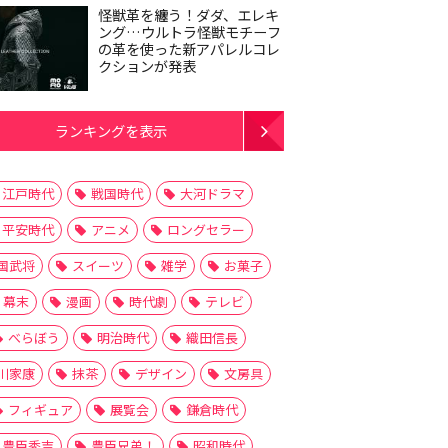
怪獣革を纏う！ダダ、エレキ
ング…ウルトラ怪獣モチーフ
の革を使った新アパレルコレ
クションが発表
ランキングを表示
江戸時代
戦国時代
大河ドラマ
平安時代
アニメ
ロングセラー
国武将
スイーツ
雑学
お菓子
幕末
漫画
時代劇
テレビ
べらぼう
明治時代
織田信長
川家康
抹茶
デザイン
文房具
フィギュア
展覧会
鎌倉時代
豊臣秀吉
豊臣兄弟！
昭和時代