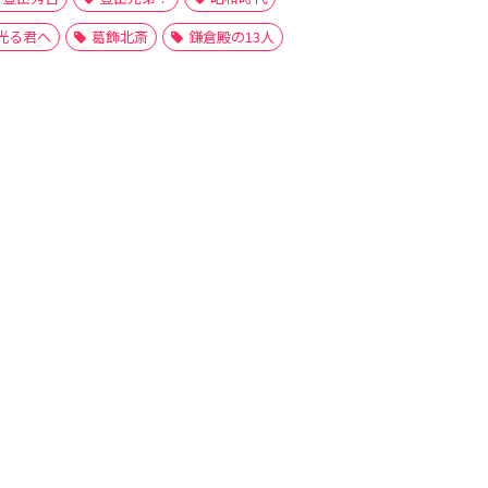
光る君へ
葛飾北斎
鎌倉殿の13人