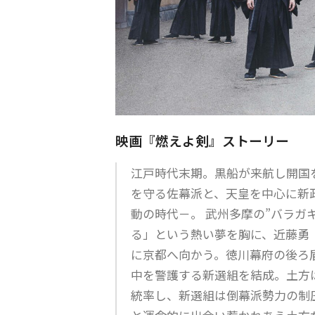
映画『燃えよ剣』ストーリー
江戸時代末期。黒船が来航し開国
を守る佐幕派と、天皇を中心に新
動の時代－。 武州多摩の”バラガ
る」という熱い夢を胸に、近藤勇
に京都へ向かう。徳川幕府の後ろ
中を警護する新選組を結成。土方
統率し、新選組は倒幕派勢力の制