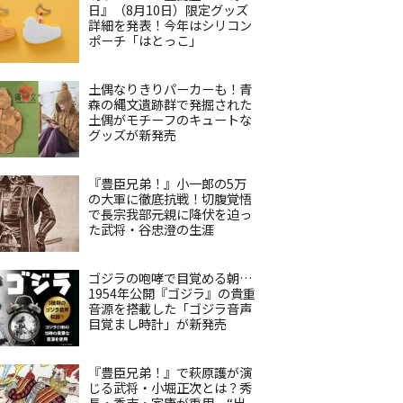
日』（8月10日）限定グッズ
詳細を発表！今年はシリコン
ポーチ「はとっこ」
土偶なりきりパーカーも！青
森の縄文遺跡群で発掘された
土偶がモチーフのキュートな
グッズが新発売
『豊臣兄弟！』小一郎の5万
の大軍に徹底抗戦！切腹覚悟
で長宗我部元親に降伏を迫っ
た武将・谷忠澄の生涯
ゴジラの咆哮で目覚める朝…
1954年公開『ゴジラ』の貴重
音源を搭載した「ゴジラ音声
目覚まし時計」が新発売
『豊臣兄弟！』で萩原護が演
じる武将・小堀正次とは？秀
長・秀吉・家康が重用、“出