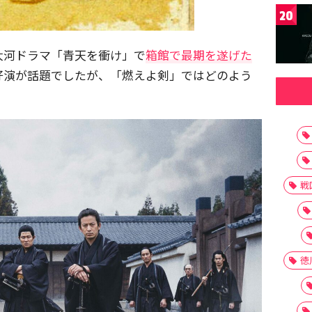
20
大河ドラマ「青天を衝け」で
箱館で最期を遂げた
好演が話題でしたが、「燃えよ剣」ではどのよう
戦
徳