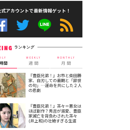
公式アカウントで最新情報ゲット！
ランキング
KING
ILY
WEEKLY
MONTHLY
4時間
週 間
月 間
『豊臣兄弟！』お市と柴田勝
家、自刃しての最期と「辞世
の句」…運命を共にした２人
の悲劇
『豊臣兄弟！』茶々＝悪女は
ほぼ創作？秀吉が溺愛、豊臣
家滅亡を背負わされた茶々
(井上和)の壮絶すぎる生涯