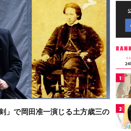
RAN
DA
2
1
2
剣」で岡田准一演じる土方歳三の