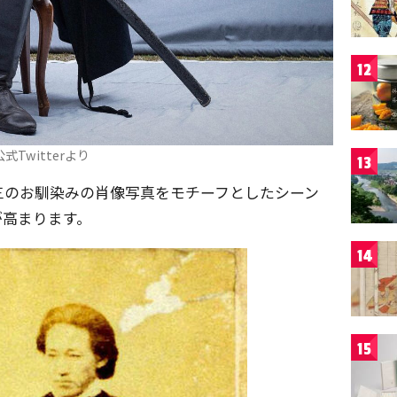
12
公式Twitterより
13
三のお馴染みの肖像写真をモチーフとしたシーン
が高まります。
14
15