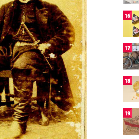
16
17
18
19