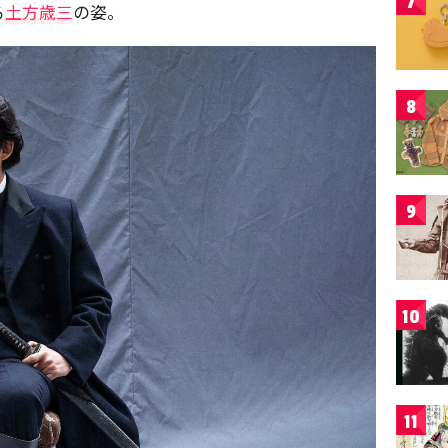
7
る
土方歳三
の姿。
8
9
10
11