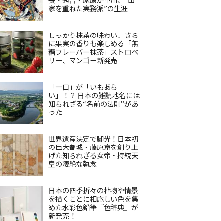
家を重ねた実務派”の生涯
しっかり抹茶の味わい、さら
に果実の香りも楽しめる「無
糖フレーバー抹茶」ストロベ
リー、マンゴー新発売
「一口」が「いもあら
い」！？ 日本の難読地名には
知られざる“名前の法則”があ
った
世界遺産決定で脚光！日本初
の巨大都城・藤原京を創り上
げた知られざる女帝・持統天
皇の凄絶な執念
日本の四季折々の植物や情景
を描くことに相応しい色を集
めた水彩色鉛筆『色辞典』が
新発売！