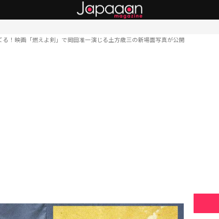
てる！映画「燃えよ剣」で岡田准一演じる土方歳三の新場面写真が公開