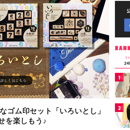
RAN
DA
2
1
2
なゴム印セット「いろいとし」
せを楽しもう♪