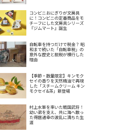
コンビニおにぎりが文房具
に！コンビニの定番商品をモ
チーフにした文房具シリーズ
『ジムマート』誕生
自転車を持つだけで税金？ 昭
和まで続いた「自転車税」の
意外な歴史と脱税が横行した
理由
【季節・数量限定】キンモク
セイの香りを天然精油で再現
した「スチームクリーム キン
モクセイ&茶」新登場
村上水軍を率いた戦国武将！
幼い弟を支え、共に海へ散っ
た得居通幸の波乱に満ちた生
涯