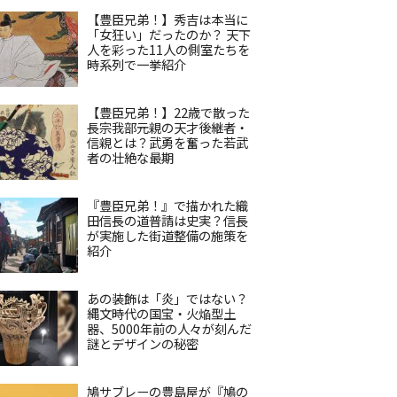
【豊臣兄弟！】秀吉は本当に
「女狂い」だったのか？ 天下
人を彩った11人の側室たちを
時系列で一挙紹介
【豊臣兄弟！】22歳で散った
長宗我部元親の天才後継者・
信親とは？武勇を奮った若武
者の壮絶な最期
『豊臣兄弟！』で描かれた織
田信長の道普請は史実？信長
が実施した街道整備の施策を
紹介
あの装飾は「炎」ではない？
縄文時代の国宝・火焔型土
器、5000年前の人々が刻んだ
謎とデザインの秘密
鳩サブレーの豊島屋が『鳩の