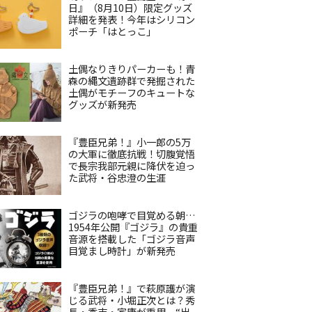
日』（8月10日）限定グッズ
詳細を発表！今年はシリコン
ポーチ「はとっこ」
土偶なりきりパーカーも！青
森の縄文遺跡群で発掘された
土偶がモチーフのキュートな
グッズが新発売
『豊臣兄弟！』小一郎の5万
の大軍に徹底抗戦！切腹覚悟
で長宗我部元親に降伏を迫っ
た武将・谷忠澄の生涯
ゴジラの咆哮で目覚める朝…
1954年公開『ゴジラ』の貴重
音源を搭載した「ゴジラ音声
目覚まし時計」が新発売
『豊臣兄弟！』で萩原護が演
じる武将・小堀正次とは？秀
長・秀吉・家康が重用、“出