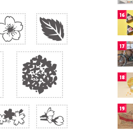
16
17
18
19