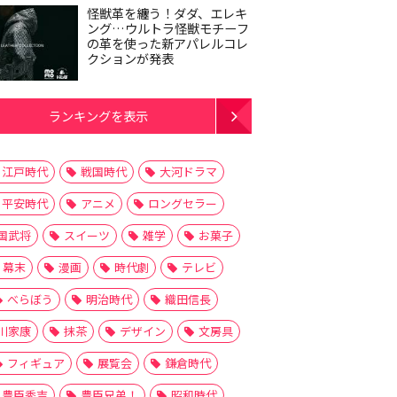
怪獣革を纏う！ダダ、エレキ
ング…ウルトラ怪獣モチーフ
の革を使った新アパレルコレ
クションが発表
ランキングを表示
江戸時代
戦国時代
大河ドラマ
平安時代
アニメ
ロングセラー
国武将
スイーツ
雑学
お菓子
幕末
漫画
時代劇
テレビ
べらぼう
明治時代
織田信長
川家康
抹茶
デザイン
文房具
フィギュア
展覧会
鎌倉時代
豊臣秀吉
豊臣兄弟！
昭和時代