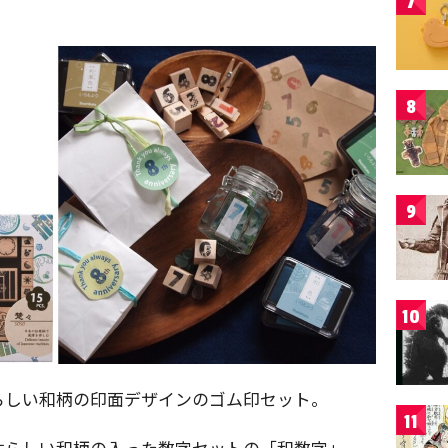
7
8
9
10
らしい和柄の印面デザインのゴム印セット。
11
本らしい和柄の入った数字セットの「和数字」、