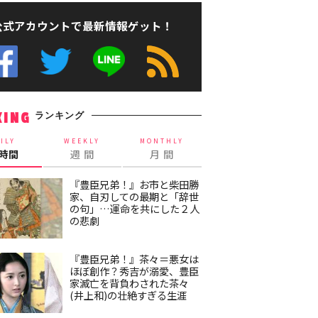
公式アカウントで最新情報ゲット！
ランキング
KING
ILY
WEEKLY
MONTHLY
4時間
週 間
月 間
『豊臣兄弟！』お市と柴田勝
家、自刃しての最期と「辞世
の句」…運命を共にした２人
の悲劇
『豊臣兄弟！』茶々＝悪女は
ほぼ創作？秀吉が溺愛、豊臣
家滅亡を背負わされた茶々
(井上和)の壮絶すぎる生涯