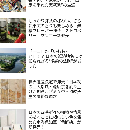
家を重ねた実務派”の生涯
しっかり抹茶の味わい、さら
に果実の香りも楽しめる「無
糖フレーバー抹茶」ストロベ
リー、マンゴー新発売
「一口」が「いもあら
い」！？ 日本の難読地名には
知られざる“名前の法則”があ
った
世界遺産決定で脚光！日本初
の巨大都城・藤原京を創り上
げた知られざる女帝・持統天
皇の凄絶な執念
日本の四季折々の植物や情景
を描くことに相応しい色を集
めた水彩色鉛筆『色辞典』が
新発売！