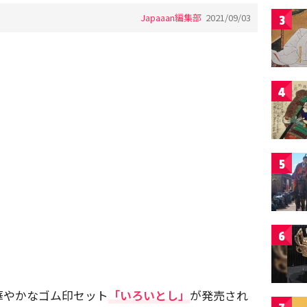
Japaaan編集部
2021/09/03
3
4
5
6
華やかなゴム印セット
「いろいとし」
が発売され