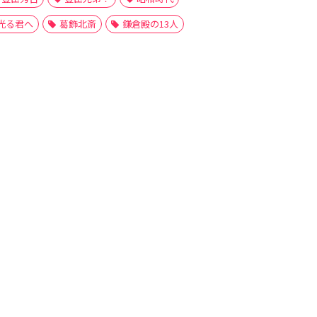
光る君へ
葛飾北斎
鎌倉殿の13人