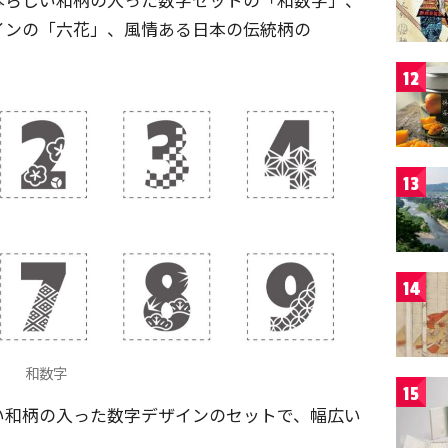
インの「六花」、風情ある日本の伝統柄の
12
13
14
和数字
15
い和柄の入った数字デザインのセットで、幅広い