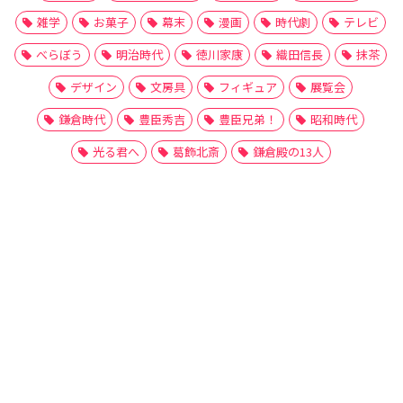
雑学
お菓子
幕末
漫画
時代劇
テレビ
べらぼう
明治時代
徳川家康
織田信長
抹茶
デザイン
文房具
フィギュア
展覧会
鎌倉時代
豊臣秀吉
豊臣兄弟！
昭和時代
光る君へ
葛飾北斎
鎌倉殿の13人