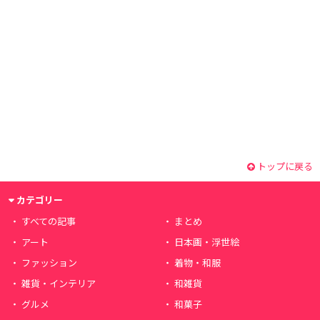
トップに戻る
カテゴリー
すべての記事
まとめ
アート
日本画・浮世絵
ファッション
着物・和服
雑貨・インテリア
和雑貨
グルメ
和菓子