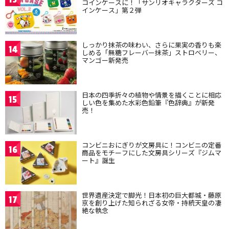
コインケースに！「サンリオキャラクターズ コ
インケース」第２弾
しっかり抹茶の味わい、さらに果実の香りも楽
14
しめる「無糖フレーバー抹茶」ストロベリー、
マンゴー新発売
日本の四季折々の植物や情景を描くことに相応
15
しい色を集めた水彩色鉛筆『色辞典』が新発
売！
コンビニおにぎりが文房具に！コンビニの定番
16
商品をモチーフにした文房具シリーズ『ジムマ
ート』誕生
世界遺産決定で脚光！日本初の巨大都城・藤原
17
京を創り上げた知られざる女帝・持統天皇の凄
絶な執念