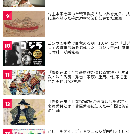
村上水軍を率いた戦国武将！幼い弟を支え、共
9
に海へ散った得居通幸の波乱に満ちた生涯
ゴジラの咆哮で目覚める朝…1954年公開『ゴジ
10
ラ』の貴重音源を搭載した「ゴジラ音声目覚ま
し時計」が新発売
『豊臣兄弟！』で萩原護が演じる武将・小堀正
11
次とは？秀長・秀吉・家康が重用、“出家を重
ねた実務派”の生涯
【豊臣兄弟！】2度の改易から復活した武将・
12
多賀秀種とは？豊臣秀長に仕えた半年間と波乱
の生涯
ハローキティ、ポチャッコたちが昭和レトロな
13