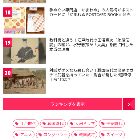
手ぬぐい専門店「かまわぬ」の人気柄がポスト
18
カードに『かまわぬ POSTCARD BOOK』発売
教科書と違う！江戸時代の田沼意次「賄賂伝
19
説」の嘘と、水野忠邦が「大奥」を敵に回した
本当の理由
対話がダメなら殺し合い！戦国時代の農民はガ
20
チで武器を持っていた…秀吉が発した“喧嘩停
止令”とは？
ランキングを表示
江戸時代
戦国時代
大河ドラマ
平安時代
アニメ
ロングセラー
戦国武将
スイーツ