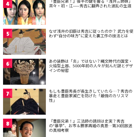
『豊臣兄弟！』後半の鍵を握る「浅井三姉妹」
4
茶々・初・江——秀吉に翻弄された波乱の生涯
なぜ浅井の旧臣は秀吉に従ったのか？ 武力を使
5
わず“自分の味方”に変えた裏工作の技法とは
あの装飾は「炎」ではない？縄文時代の国宝・
6
火焔型土器、5000年前の人々が刻んだ謎とデザ
インの秘密
もしも豊臣秀長が長生きしていたら…？秀吉の
7
暴走と豊臣家滅亡を防げた「最強のカリスマ
性」
『豊臣兄弟！』三法師の誘拐は史実？秀吉
8
の“暴挙”、お市＆勝家再婚の真意…第30回放送
の真相考察