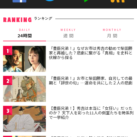
ランキング
RANKING
DAILY
WEEKLY
MONTHLY
24時間
週 間
月 間
『豊臣兄弟！』なぜお市は秀吉の勧めで柴田勝
1
家と再婚した？悲劇に繋がる「真相」を史料と
伏線から探る
『豊臣兄弟！』お市と柴田勝家、自刃しての最
2
期と「辞世の句」…運命を共にした２人の悲劇
【豊臣兄弟！】秀吉は本当に「女狂い」だった
3
のか？ 天下人を彩った11人の側室たちを時系列
で一挙紹介