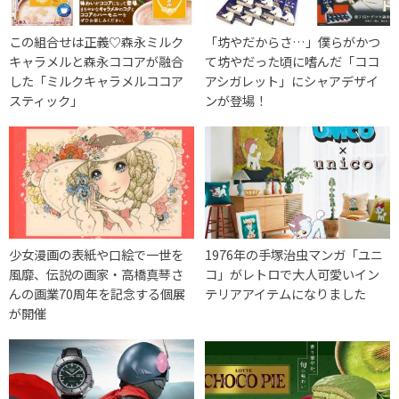
この組合せは正義♡森永ミルク
「坊やだからさ…」僕らがかつ
キャラメルと森永ココアが融合
て坊やだった頃に嗜んだ「ココ
した「ミルクキャラメルココア
アシガレット」にシャアデザイ
スティック」
ンが登場！
少女漫画の表紙や口絵で一世を
1976年の手塚治虫マンガ「ユニ
風靡、伝説の画家・高橋真琴さ
コ」がレトロで大人可愛いイン
んの画業70周年を記念する個展
テリアアイテムになりました
が開催