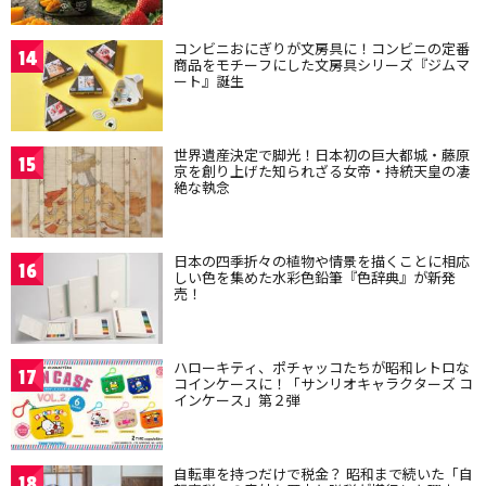
コンビニおにぎりが文房具に！コンビニの定番
14
商品をモチーフにした文房具シリーズ『ジムマ
ート』誕生
世界遺産決定で脚光！日本初の巨大都城・藤原
15
京を創り上げた知られざる女帝・持統天皇の凄
絶な執念
日本の四季折々の植物や情景を描くことに相応
16
しい色を集めた水彩色鉛筆『色辞典』が新発
売！
ハローキティ、ポチャッコたちが昭和レトロな
17
コインケースに！「サンリオキャラクターズ コ
インケース」第２弾
自転車を持つだけで税金？ 昭和まで続いた「自
18