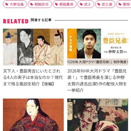
大野治胤
戦国武将
新田義貞
武士
武士道
葉隠
関連する記事
RELATED
天下人・豊臣秀吉にいたとされ
2026年NHK大河ドラマ「豊臣兄
る4人の実子は本当なのか？現代
弟！」で豊臣秀長を演じる仲野
まで残る風説を紹介【後編】
太賀の過去出演5作の配役人物を
一挙紹介