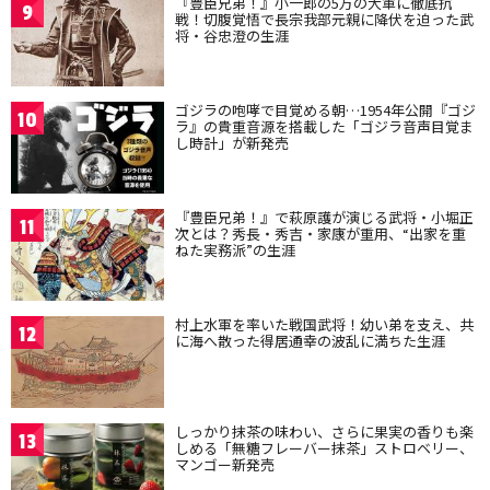
『豊臣兄弟！』小一郎の5万の大軍に徹底抗
9
戦！切腹覚悟で長宗我部元親に降伏を迫った武
将・谷忠澄の生涯
ゴジラの咆哮で目覚める朝…1954年公開『ゴジ
10
ラ』の貴重音源を搭載した「ゴジラ音声目覚ま
し時計」が新発売
『豊臣兄弟！』で萩原護が演じる武将・小堀正
11
次とは？秀長・秀吉・家康が重用、“出家を重
ねた実務派”の生涯
村上水軍を率いた戦国武将！幼い弟を支え、共
12
に海へ散った得居通幸の波乱に満ちた生涯
しっかり抹茶の味わい、さらに果実の香りも楽
13
しめる「無糖フレーバー抹茶」ストロベリー、
マンゴー新発売