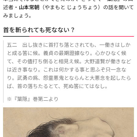
述者・
山本常朝
（やまもと じょうちょう）の話を聞いて
みましょう。
首を斬られても死なない？
五二 出し抜きに首打ち落とされても、一働きはしか
と成る筈に候。義貞の最期證據なり。心かひなく候
て、その儘打ち倒ると相見え候。大野道賢が働きなど
は近き事なり。これは何かする事と思ふぞ只一念な
り。武勇の爲、怨霊悪鬼とならんと大悪念を起したら
ば、首の落ちたるとて、死ぬ筈にてはなし。
※『葉隠』巻第二より