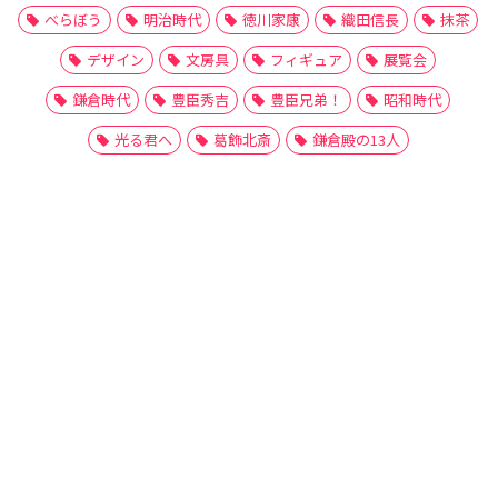
べらぼう
明治時代
徳川家康
織田信長
抹茶
デザイン
文房具
フィギュア
展覧会
鎌倉時代
豊臣秀吉
豊臣兄弟！
昭和時代
光る君へ
葛飾北斎
鎌倉殿の13人