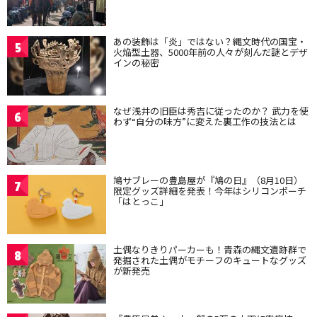
あの装飾は「炎」ではない？縄文時代の国宝・
5
火焔型土器、5000年前の人々が刻んだ謎とデザ
インの秘密
なぜ浅井の旧臣は秀吉に従ったのか？ 武力を使
6
わず“自分の味方”に変えた裏工作の技法とは
鳩サブレーの豊島屋が『鳩の日』（8月10日）
7
限定グッズ詳細を発表！今年はシリコンポーチ
「はとっこ」
土偶なりきりパーカーも！青森の縄文遺跡群で
8
発掘された土偶がモチーフのキュートなグッズ
が新発売