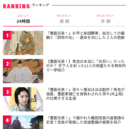
ランキング
RANKING
DAILY
WEEKLY
MONTHLY
24時間
週 間
月 間
『豊臣兄弟！』お市と柴田勝家、自刃しての最
1
期と「辞世の句」…運命を共にした２人の悲劇
【豊臣兄弟！】秀吉は本当に「女狂い」だった
2
のか？ 天下人を彩った11人の側室たちを時系列
で一挙紹介
『豊臣兄弟！』茶々＝悪女はほぼ創作？秀吉が
3
溺愛、豊臣家滅亡を背負わされた茶々(井上和)
の壮絶すぎる生涯
『豊臣兄弟！』で描かれた織田信長の道普請は
4
史実？信長が実施した街道整備の施策を紹介