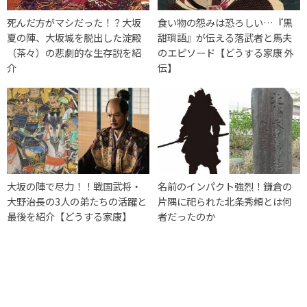
死んだ方がマシだった！？大坂
食い物の怨みは恐ろしい…『黒
夏の陣、大坂城を脱出した淀殿
甜瑣語』が伝える落武者と馬夫
（茶々）の悲劇的な生存説を紹
のエピソード【どうする家康 外
介
伝】
大坂の陣で尽力！！戦国武将・
名前のインパクト強烈！鎌倉の
大野治長の3人の弟たちの活躍と
片隅に祀られた北条秀頼とは何
最後を紹介【どうする家康】
者だったのか