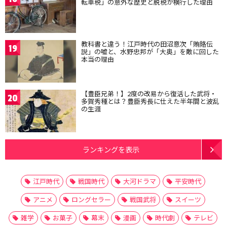
転車税」の意外な歴史と脱税が横行した理由
教科書と違う！江戸時代の田沼意次「賄賂伝
19
説」の嘘と、水野忠邦が「大奥」を敵に回した
本当の理由
【豊臣兄弟！】2度の改易から復活した武将・
20
多賀秀種とは？豊臣秀長に仕えた半年間と波乱
の生涯
ランキングを表示
江戸時代
戦国時代
大河ドラマ
平安時代
アニメ
ロングセラー
戦国武将
スイーツ
雑学
お菓子
幕末
漫画
時代劇
テレビ