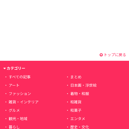
トップに戻る
カテゴリー
すべての記事
まとめ
アート
日本画・浮世絵
ファッション
着物・和服
雑貨・インテリア
和雑貨
グルメ
和菓子
観光・地域
エンタメ
暮らし
歴史・文化