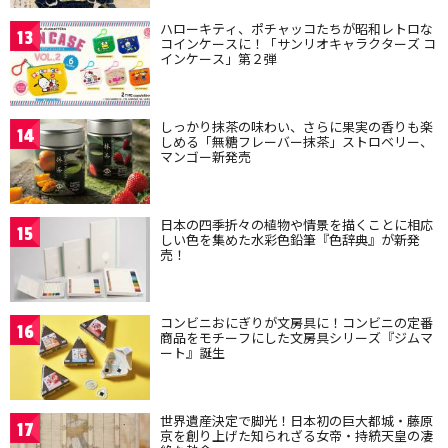
ハローキティ、ポチャッコたちが昭和レトロな
13
コインケースに！「サンリオキャラクターズ コ
インケース」第２弾
しっかり抹茶の味わい、さらに果実の香りも楽
14
しめる「無糖フレーバー抹茶」ストロベリー、
マンゴー新発売
日本の四季折々の植物や情景を描くことに相応
15
しい色を集めた水彩色鉛筆『色辞典』が新発
売！
コンビニおにぎりが文房具に！コンビニの定番
16
商品をモチーフにした文房具シリーズ『ジムマ
ート』誕生
世界遺産決定で脚光！日本初の巨大都城・藤原
17
京を創り上げた知られざる女帝・持統天皇の凄