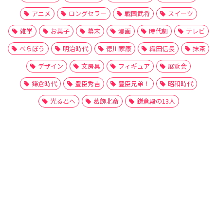
アニメ
ロングセラー
戦国武将
スイーツ
雑学
お菓子
幕末
漫画
時代劇
テレビ
べらぼう
明治時代
徳川家康
織田信長
抹茶
デザイン
文房具
フィギュア
展覧会
鎌倉時代
豊臣秀吉
豊臣兄弟！
昭和時代
光る君へ
葛飾北斎
鎌倉殿の13人