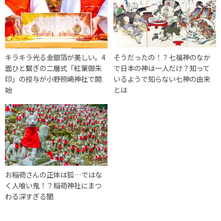
キラキラ光る金銀箔が美しい。4
そうだったの！？七福神のなか
面ひと繋ぎの二層式「紅葉御朱
で日本の神は一人だけ？知って
印」の授与が小野照崎神社で開
いるようで知らない七神の由来
始
とは
お稲荷さんの正体は狐…ではな
く人喰い鬼！？稲荷神社にまつ
わる深すぎる闇