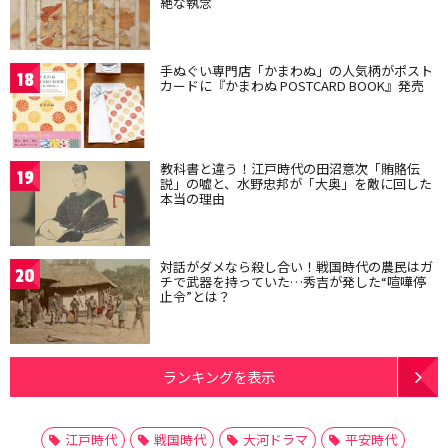
絶な執念
手ぬぐい専門店「かまわぬ」の人気柄がポスト
18
カードに『かまわぬ POSTCARD BOOK』発売
教科書と違う！江戸時代の田沼意次「賄賂伝
19
説」の嘘と、水野忠邦が「大奥」を敵に回した
本当の理由
対話がダメなら殺し合い！戦国時代の農民はガ
20
チで武器を持っていた…秀吉が発した“喧嘩停
止令”とは？
ランキングを表示
江戸時代
戦国時代
大河ドラマ
平安時代