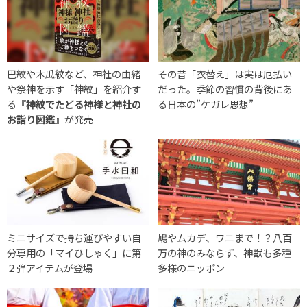
巴紋や木瓜紋など、神社の由緒
その昔「衣替え」は実は厄払い
や祭神を示す「神紋」を紹介す
だった。季節の習慣の背後にあ
る
『神紋でたどる神様と神社の
る日本の”ケガレ思想”
お詣り図鑑』
が発売
ミニサイズで持ち運びやすい自
鳩やムカデ、ワニまで！？八百
分専用の「マイひしゃく」に第
万の神のみならず、神獣も多種
２弾アイテムが登場
多様のニッポン