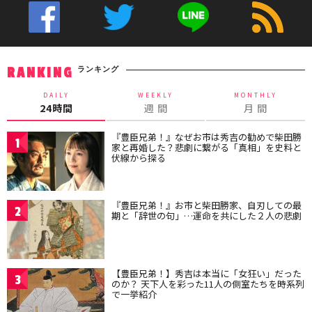
ランキング
RANKING
DAILY
WEEKLY
MONTHLY
24時間
週 間
月 間
『豊臣兄弟！』なぜお市は秀吉の勧めで柴田勝
1
家と再婚した？悲劇に繋がる「真相」を史料と
伏線から探る
『豊臣兄弟！』お市と柴田勝家、自刃しての最
2
期と「辞世の句」…運命を共にした２人の悲劇
【豊臣兄弟！】秀吉は本当に「女狂い」だった
3
のか？ 天下人を彩った11人の側室たちを時系列
で一挙紹介