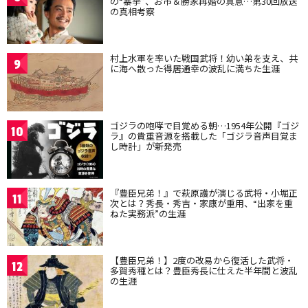
の“暴挙”、お市＆勝家再婚の真意…第30回放送
の真相考察
村上水軍を率いた戦国武将！幼い弟を支え、共
9
に海へ散った得居通幸の波乱に満ちた生涯
ゴジラの咆哮で目覚める朝…1954年公開『ゴジ
10
ラ』の貴重音源を搭載した「ゴジラ音声目覚ま
し時計」が新発売
『豊臣兄弟！』で萩原護が演じる武将・小堀正
11
次とは？秀長・秀吉・家康が重用、“出家を重
ねた実務派”の生涯
【豊臣兄弟！】2度の改易から復活した武将・
12
多賀秀種とは？豊臣秀長に仕えた半年間と波乱
の生涯