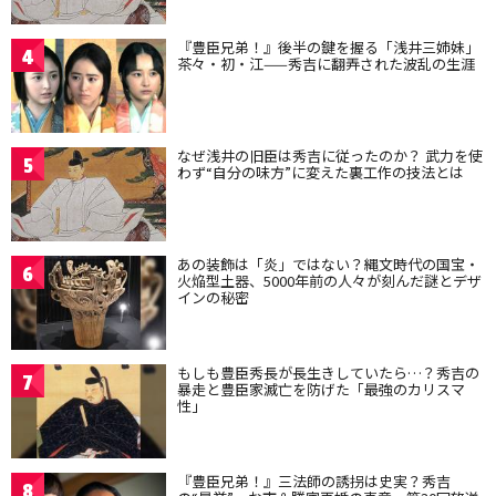
『豊臣兄弟！』後半の鍵を握る「浅井三姉妹」
4
茶々・初・江——秀吉に翻弄された波乱の生涯
なぜ浅井の旧臣は秀吉に従ったのか？ 武力を使
5
わず“自分の味方”に変えた裏工作の技法とは
あの装飾は「炎」ではない？縄文時代の国宝・
6
火焔型土器、5000年前の人々が刻んだ謎とデザ
インの秘密
もしも豊臣秀長が長生きしていたら…？秀吉の
7
暴走と豊臣家滅亡を防げた「最強のカリスマ
性」
『豊臣兄弟！』三法師の誘拐は史実？秀吉
8